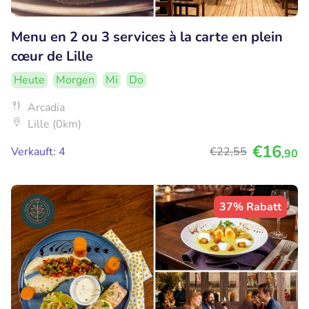
Menu en 2 ou 3 services à la carte en plein
cœur de Lille
Heute
Morgen
Mi
Do
Arcadia
Lille (0km)
€16
Verkauft: 4
€22
,55
,90
37% Rabatt