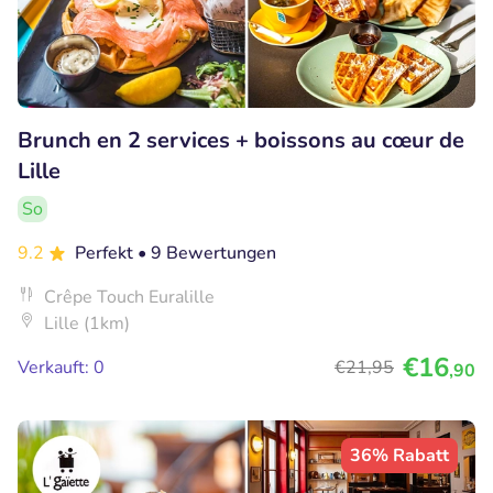
Brunch en 2 services + boissons au cœur de
Lille
So
9.2
Perfekt
• 9 Bewertungen
Crêpe Touch Euralille
Lille (1km)
€16
Verkauft: 0
€21
,95
,90
36% Rabatt