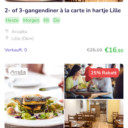
2- of 3-gangendiner à la carte in hartje Lille
Heute
Morgen
Mi
Do
Arcadia
Lille (0km)
€16
Verkauft: 0
€25
,10
,90
25% Rabatt