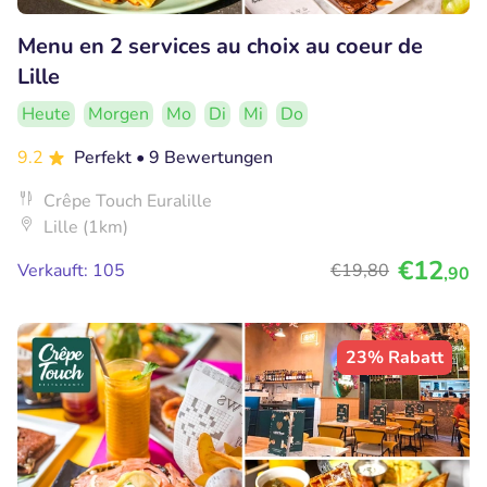
Menu en 2 services au choix au coeur de
Lille
Heute
Morgen
Mo
Di
Mi
Do
9.2
Perfekt
• 9 Bewertungen
Crêpe Touch Euralille
Lille (1km)
€12
Verkauft: 105
€19
,80
,90
23% Rabatt