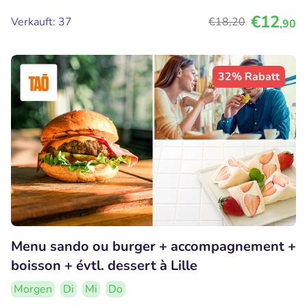
€12
Verkauft: 37
€18
,20
,90
32% Rabatt
Menu sando ou burger + accompagnement +
boisson + évtl. dessert à Lille
Morgen
Di
Mi
Do