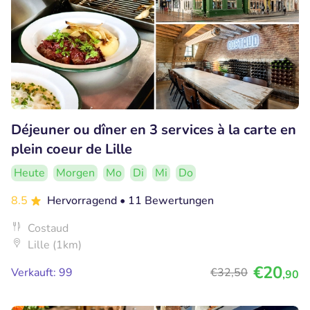
Déjeuner ou dîner en 3 services à la carte en
plein coeur de Lille
Heute
Morgen
Mo
Di
Mi
Do
8.5
Hervorragend
• 11 Bewertungen
Costaud
Lille (1km)
€20
Verkauft: 99
€32
,50
,90