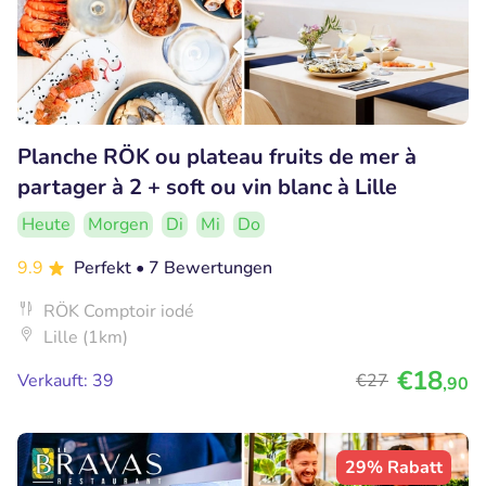
Planche RÖK ou plateau fruits de mer à
partager à 2 + soft ou vin blanc à Lille
Heute
Morgen
Di
Mi
Do
9.9
Perfekt
• 7 Bewertungen
RÖK Comptoir iodé
Lille (1km)
€18
Verkauft: 39
€27
,90
29% Rabatt