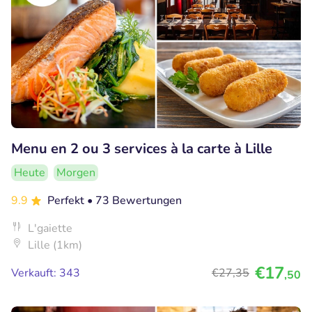
Menu en 2 ou 3 services à la carte à Lille
Heute
Morgen
9.9
Perfekt
• 73 Bewertungen
L'gaiette
Lille (1km)
€17
Verkauft: 343
€27
,35
,50