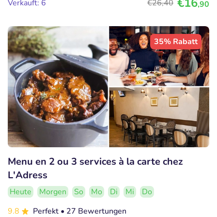
€16
Verkauft: 6
€26
,40
,90
35% Rabatt
Menu en 2 ou 3 services à la carte chez
L'Adress
Heute
Morgen
So
Mo
Di
Mi
Do
9.8
Perfekt
• 27 Bewertungen