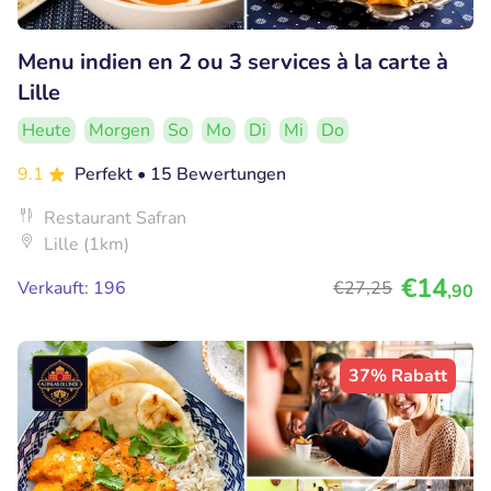
Menu indien en 2 ou 3 services à la carte à
Lille
Heute
Morgen
So
Mo
Di
Mi
Do
9.1
Perfekt
• 15 Bewertungen
Restaurant Safran
Lille (1km)
€14
Verkauft: 196
€27
,25
,90
37% Rabatt