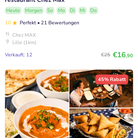
Heute
Morgen
So
Mo
Di
Mi
Do
10
Perfekt
• 21 Bewertungen
Chez MAX
Lille (1km)
€16
Verkauft: 12
€25
,90
45% Rabatt