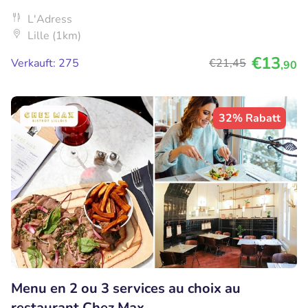
L'Adress
Lille (1km)
€13
Verkauft: 275
€21
,45
,90
32% Rabatt
Menu en 2 ou 3 services au choix au
restaurant Chez Max