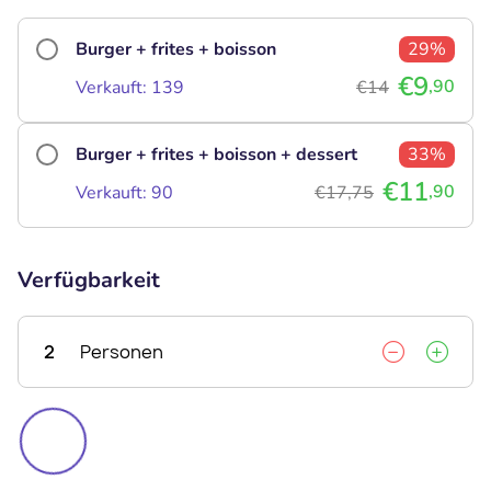
Burger + frites + boisson
29%
€9
,90
Verkauft: 139
€14
Burger + frites + boisson + dessert
33%
€11
,90
Verkauft: 90
€17,75
Verfügbarkeit
2
Personen