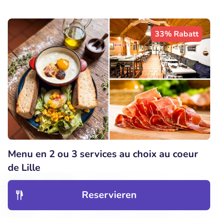
33% Rabatt
Menu en 2 ou 3 services au choix au coeur
de Lille
Mo
Di
Mi
Do
Reservieren
9.5
Perfekt
• 2 Bewertungen
Entdecken
Hotels
Restaurants
Buchungen
Menü