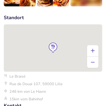
+2
Standort
Le Braisé
Rue de Douai 107, 59000 Lille
246 km von Le Havre
15km vom Bahnhof
Kontakt