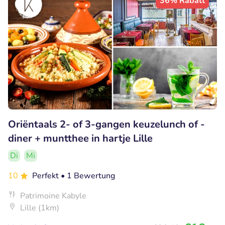
36% Rabatt
Oriëntaals 2- of 3-gangen keuzelunch of -
diner + muntthee in hartje Lille
Di
Mi
10
Perfekt
• 1 Bewertung
Patrimoine Kabyle
Lille (1km)