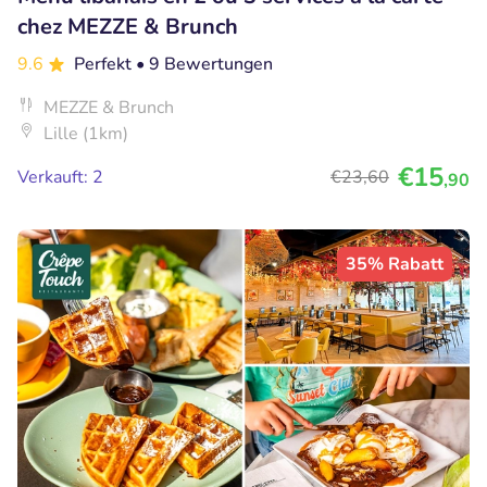
chez MEZZE & Brunch
9.6
Perfekt
• 9 Bewertungen
MEZZE & Brunch
Lille (1km)
€15
Verkauft: 2
€23
,60
,90
35% Rabatt