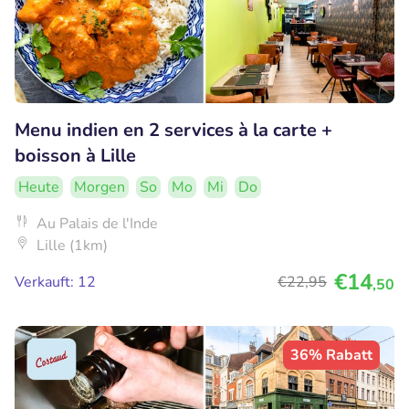
Menu indien en 2 services à la carte +
boisson à Lille
Heute
Morgen
So
Mo
Mi
Do
Au Palais de l'Inde
Lille (1km)
€14
Verkauft: 12
€22
,95
,50
36% Rabatt