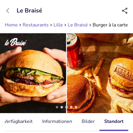
+31208089263
Le Braisé
Erreichbar bis 23:00 Uhr (max 0,09€/Min)
Home
Restaurants
Lille
Le Braisé
Burger à la carte + 
Verfügbarkeit
Informationen
Bilder
Standort