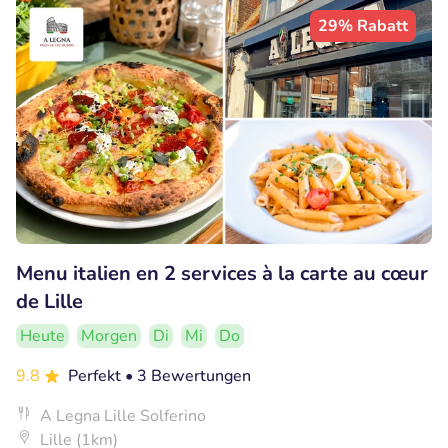
29% Rabatt
Menu italien en 2 services à la carte au cœur
de Lille
Heute
Morgen
Di
Mi
Do
9.8
Perfekt
• 3 Bewertungen
A Legna Lille Solferino
Lille (1km)