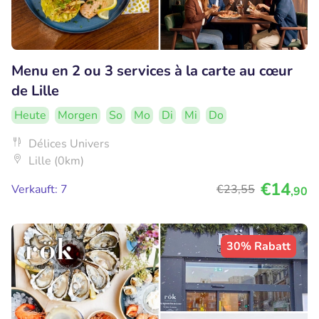
Menu en 2 ou 3 services à la carte au cœur
de Lille
Heute
Morgen
So
Mo
Di
Mi
Do
Délices Univers
Lille (0km)
€14
Verkauft: 7
€23
,55
,90
30% Rabatt