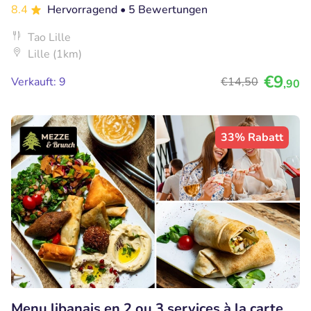
8.4
Hervorragend
• 5 Bewertungen
Tao Lille
Lille (1km)
€9
Verkauft: 9
€14
,50
,90
33% Rabatt
Menu libanais en 2 ou 3 services à la carte