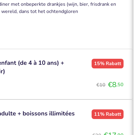
ner met onbeperkte drankjes (wijn, bier, frisdrank en
e wereld, dans tot het ochtendgloren
enfant (de 4 à 10 ans) +
15%
Rabatt
r)
€8
,50
€10
adulte + boissons illimitées
11%
Rabatt