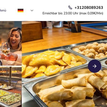
+31208089263
enü
Erreichbar bis 23:00 Uhr (max 0,09€/Min)