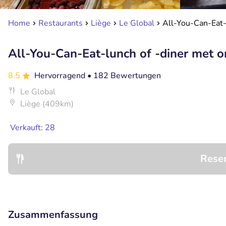
Home
Restaurants
Liège
Le Global
All-You-Can-Eat-l
All-You-Can-Eat-lunch of -diner met o
8.5
Hervorragend
• 182 Bewertungen
Le Global
Liège (409km)
Verkauft: 28
Rese
Zusammenfassung