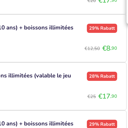
€17
,90
€20
10 ans) + boissons illimitées
29%
Rabatt
€8
,90
€12,50
s illimitées (valable le jeu
28%
Rabatt
€17
,90
€25
10 ans) + boissons illimitées
29%
Rabatt