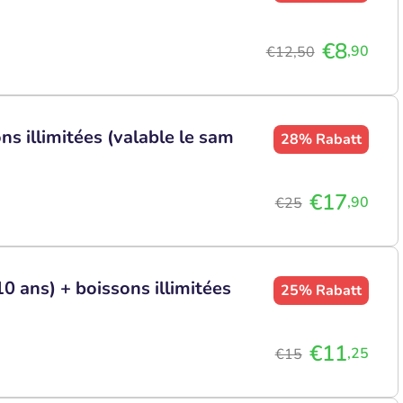
€8
,90
€12,50
ns illimitées (valable le sam
28%
Rabatt
€17
,90
€25
10 ans) + boissons illimitées
25%
Rabatt
€11
,25
€15