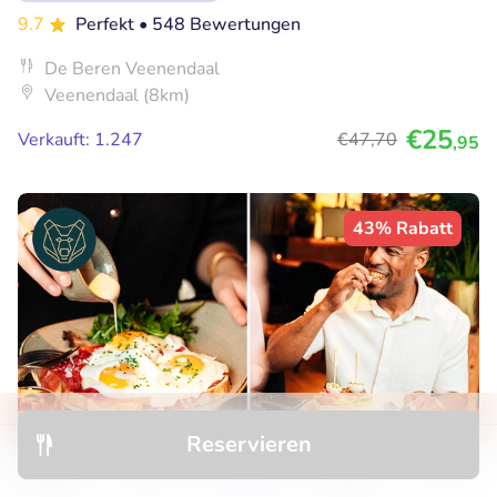
9.7
Perfekt
• 548 Bewertungen
De Beren Veenendaal
Veenendaal (8km)
€25
Verkauft: 1.247
€47
,70
,95
43% Rabatt
Reservieren
Entdecken
Hotels
Restaurants
Buchungen
Menü