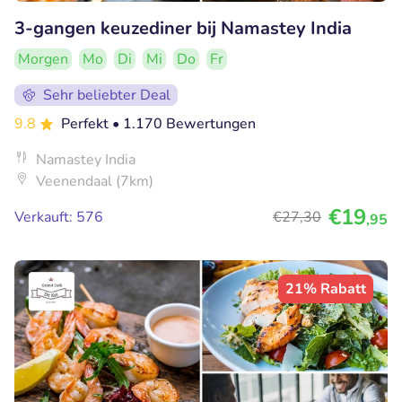
3-gangen keuzediner bij Namastey India
Morgen
Mo
Di
Mi
Do
Fr
Sehr beliebter Deal
9.8
Perfekt
• 1.170 Bewertungen
Namastey India
Veenendaal (7km)
€19
Verkauft: 576
€27
,30
,95
21% Rabatt