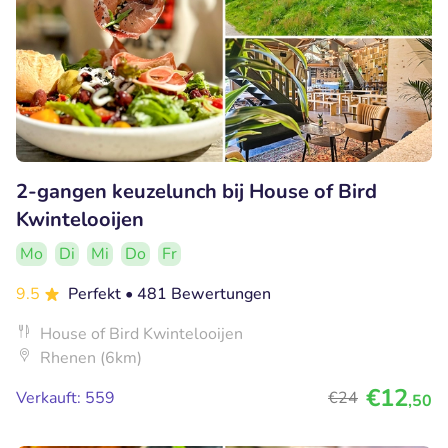
2-gangen keuzelunch bij House of Bird
Kwintelooijen
Mo
Di
Mi
Do
Fr
9.5
Perfekt
• 481 Bewertungen
House of Bird Kwintelooijen
Rhenen (6km)
€12
Verkauft: 559
€24
,50