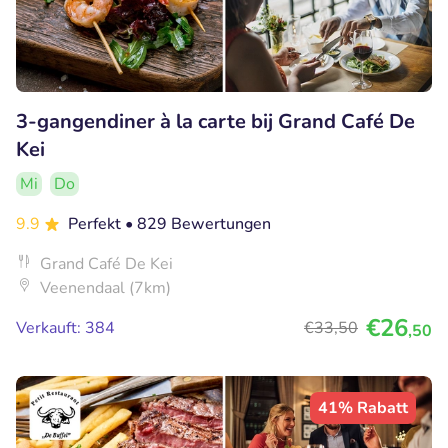
3-gangendiner à la carte bij Grand Café De
Kei
Mi
Do
9.9
Perfekt
• 829 Bewertungen
Grand Café De Kei
Veenendaal (7km)
€26
Verkauft: 384
€33
,50
,50
41% Rabatt