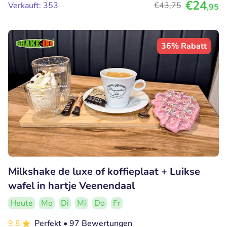
€24
Verkauft: 353
€43
,75
,95
36% Rabatt
Milkshake de luxe of koffieplaat + Luikse
wafel in hartje Veenendaal
Heute
Mo
Di
Mi
Do
Fr
9.8
Perfekt
• 97 Bewertungen