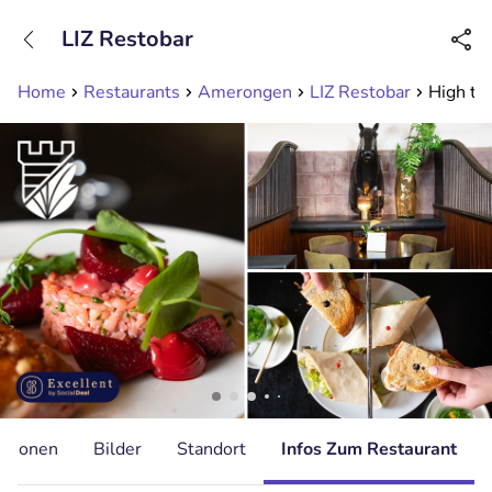
+31208089263
LIZ Restobar
Erreichbar bis 23:00 Uhr (max 0,09€/Min)
Home
Restaurants
Amerongen
LIZ Restobar
High te
ationen
Bilder
Standort
Infos Zum Restaurant