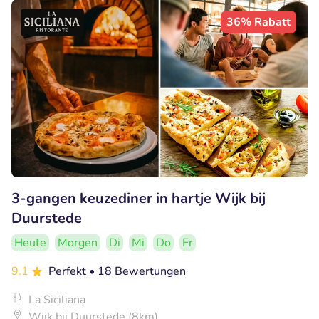
36% Rabatt
3-gangen keuzediner in hartje Wijk bij
Duurstede
Heute
Morgen
Di
Mi
Do
Fr
9.1
Perfekt
• 18 Bewertungen
La Siciliana
Wijk bij Duurstede (8km)