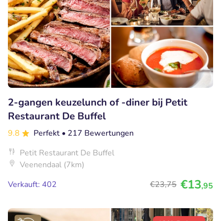
2-gangen keuzelunch of -diner bij Petit
Restaurant De Buffel
9.8
Perfekt
• 217 Bewertungen
Petit Restaurant De Buffel
Veenendaal (7km)
€13
Verkauft: 402
€23
,75
,95