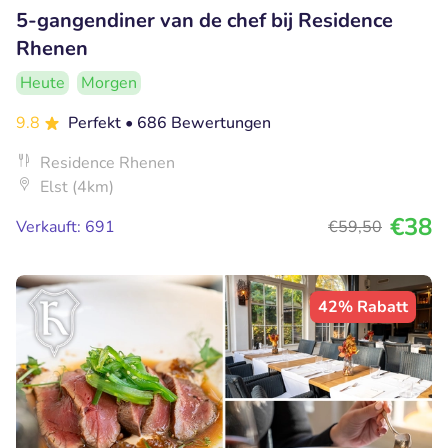
5-gangendiner van de chef bij Residence
Rhenen
Heute
Morgen
9.8
Perfekt
• 686 Bewertungen
Residence Rhenen
Elst (4km)
€38
Verkauft: 691
€59
,50
42% Rabatt