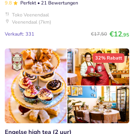
9.8
Perfekt
• 21 Bewertungen
Toko Veenendaal
Veenendaal (7km)
€12
Verkauft: 331
€17
,50
,95
32% Rabatt
Engelse high tea (2 uur)