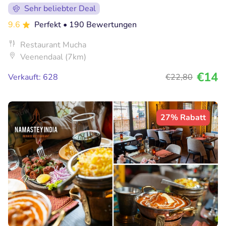
Sehr beliebter Deal
9.6
Perfekt
• 190 Bewertungen
Restaurant Mucha
Veenendaal (7km)
€14
Verkauft: 628
€22
,80
27% Rabatt