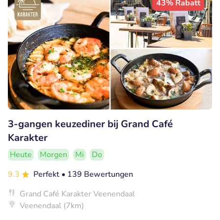
43% Rabatt
3-gangen keuzediner bij Grand Café
Karakter
Heute
Morgen
Mi
Do
9.3
Perfekt
• 139 Bewertungen
Grand Café Karakter Veenendaal
Veenendaal (7km)