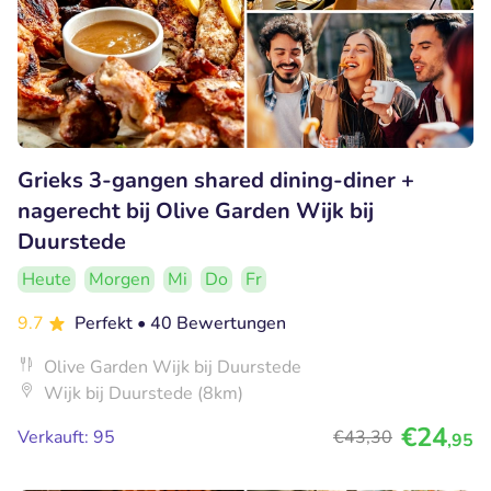
Grieks 3-gangen shared dining-diner +
nagerecht bij Olive Garden Wijk bij
Duurstede
Heute
Morgen
Mi
Do
Fr
9.7
Perfekt
• 40 Bewertungen
Olive Garden Wijk bij Duurstede
Wijk bij Duurstede (8km)
€24
Verkauft: 95
€43
,30
,95