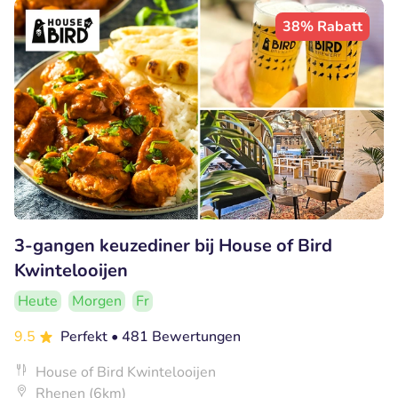
38% Rabatt
3-gangen keuzediner bij House of Bird
Kwintelooijen
Heute
Morgen
Fr
9.5
Perfekt
• 481 Bewertungen
House of Bird Kwintelooijen
Rhenen (6km)