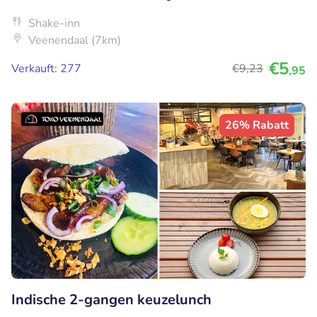
Shake-inn
Veenendaal (7km)
€5
Verkauft: 277
€9
,23
,95
26% Rabatt
Indische 2-gangen keuzelunch