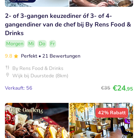
2- of 3-gangen keuzediner óf 3- of 4-
gangendiner van de chef bij By Rens Food &
Drinks
Morgen
Mi
Do
Fr
9.8
Perfekt
• 21 Bewertungen
By Rens Food & Drinks
Wijk bij Duurstede (8km)
€24
Verkauft: 56
€35
,95
42% Rabatt