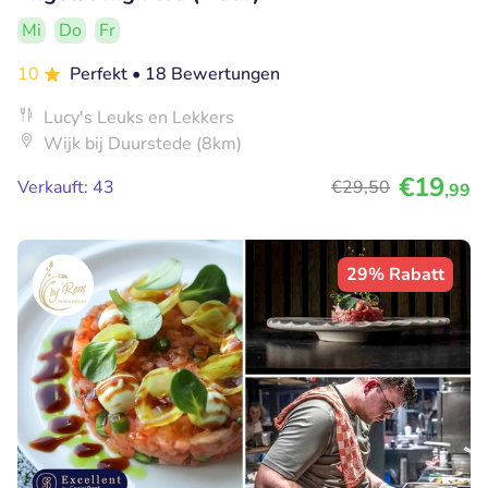
Mi
Do
Fr
10
Perfekt
• 18 Bewertungen
Lucy's Leuks en Lekkers
Wijk bij Duurstede (8km)
€19
Verkauft: 43
€29
,50
,99
29% Rabatt