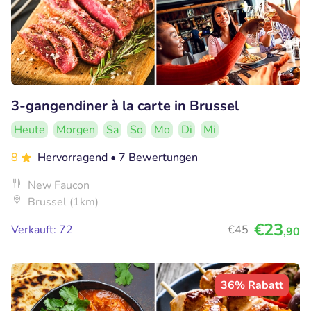
3-gangendiner à la carte in Brussel
Heute
Morgen
Sa
So
Mo
Di
Mi
8
Hervorragend
• 7 Bewertungen
New Faucon
Brussel (1km)
€23
Verkauft: 72
€45
,90
36% Rabatt