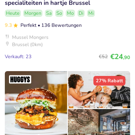
specialiteiten in hartje Brussel
Heute
Morgen
Sa
So
Mo
Di
Mi
9.3
Perfekt
• 136 Bewertungen
Mussel Mongers
Brussel (0km)
€24
Verkauft: 23
€52
,90
27% Rabatt