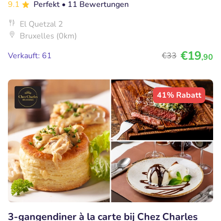
9.1
Perfekt
• 11 Bewertungen
El Quetzal 2
Bruxelles (0km)
€19
Verkauft: 61
€33
,90
41% Rabatt
3-gangendiner à la carte bij Chez Charles