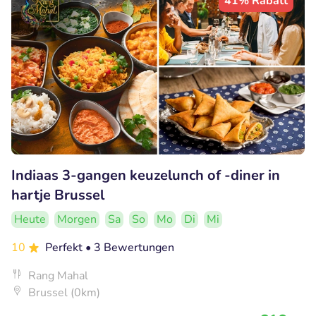
41% Rabatt
Indiaas 3-gangen keuzelunch of -diner in
hartje Brussel
Heute
Morgen
Sa
So
Mo
Di
Mi
10
Perfekt
• 3 Bewertungen
Rang Mahal
Brussel (0km)