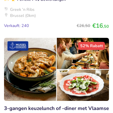
Greek 'n Ribs
Brussel (0km)
€16
Verkauft: 240
€26
,50
,50
52% Rabatt
3-gangen keuzelunch of -diner met Vlaamse