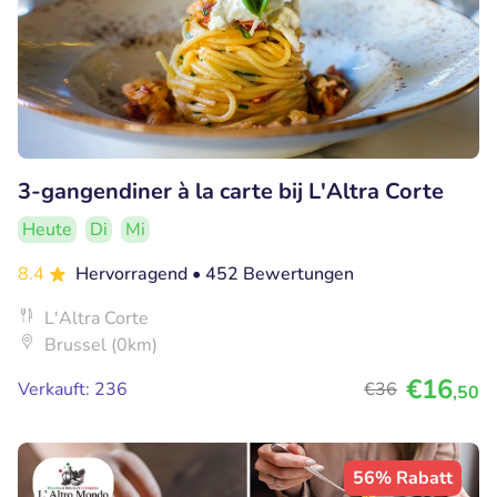
3-gangendiner à la carte bij L'Altra Corte
Heute
Di
Mi
8.4
Hervorragend
• 452 Bewertungen
L'Altra Corte
Brussel (0km)
€16
Verkauft: 236
€36
,50
56% Rabatt