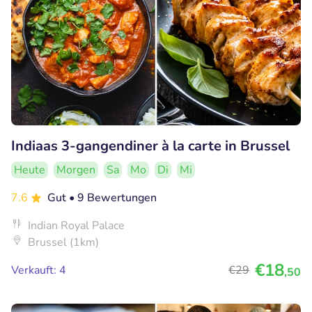
Indiaas 3-gangendiner à la carte in Brussel
Heute
Morgen
Sa
Mo
Di
Mi
7.6
Gut
• 9 Bewertungen
Indian Royal Palace
Brussel (1km)
€18
Verkauft: 4
€29
,50