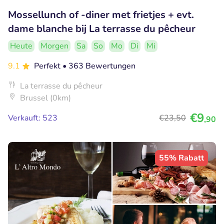
Mossellunch of -diner met frietjes + evt.
dame blanche bij La terrasse du pêcheur
Heute
Morgen
Sa
So
Mo
Di
Mi
9.1
Perfekt
• 363 Bewertungen
La terrasse du pêcheur
Brussel (0km)
€9
Verkauft: 523
€23
,50
,90
55% Rabatt