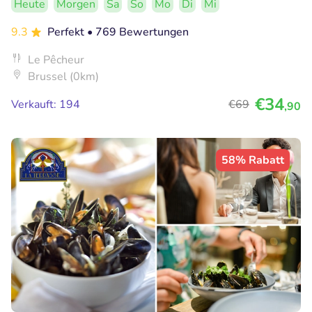
Heute
Morgen
Sa
So
Mo
Di
Mi
9.3
Perfekt
• 769 Bewertungen
Le Pêcheur
Brussel (0km)
€34
Verkauft: 194
€69
,90
58% Rabatt