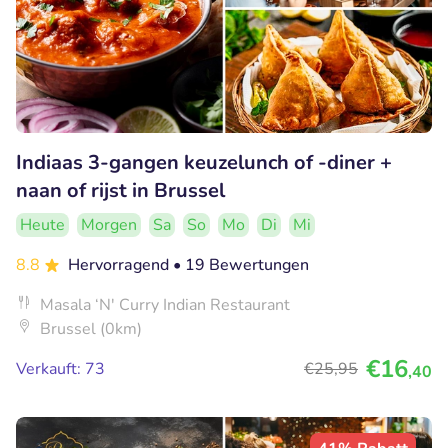
Indiaas 3-gangen keuzelunch of -diner +
naan of rijst in Brussel
Heute
Morgen
Sa
So
Mo
Di
Mi
8.8
Hervorragend
• 19 Bewertungen
Masala ‘N' Curry Indian Restaurant
Brussel (0km)
€16
Verkauft: 73
€25
,95
,40