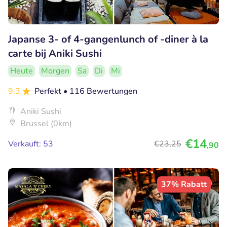
Japanse 3- of 4-gangenlunch of -diner à la
carte bij Aniki Sushi
Heute
Morgen
Sa
Di
Mi
9.3
Perfekt
• 116 Bewertungen
Aniki Sushi
Brussel (0km)
€14
Verkauft: 53
€23
,25
,90
37% Rabatt