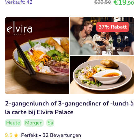
€19
Verkauft: 42
€33
,50
,90
37% Rabatt
2-gangenlunch of 3-gangendiner of -lunch à
la carte bij Elvira Palace
Heute
Morgen
Sa
9.5
Perfekt
• 32 Bewertungen