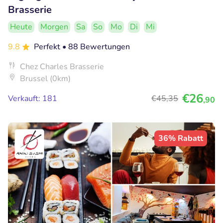
Brasserie
Heute
Morgen
Sa
So
Mo
Di
Mi
9.8
Perfekt
• 88 Bewertungen
Chez Charles Brasserie
Brussel (0km)
€26
Verkauft: 181
€45
,35
,90
36% Rabatt