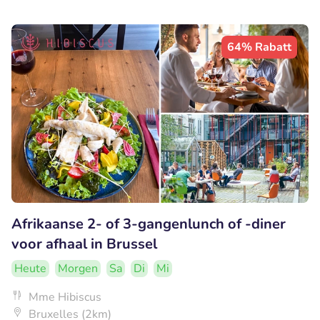
64% Rabatt
Afrikaanse 2- of 3-gangenlunch of -diner
voor afhaal in Brussel
Heute
Morgen
Sa
Di
Mi
Mme Hibiscus
Bruxelles (2km)