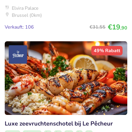
Elvira Palace
Brussel (0km)
€19
Verkauft: 106
€31
,55
,90
49% Rabatt
Luxe zeevruchtenschotel bij Le Pêcheur