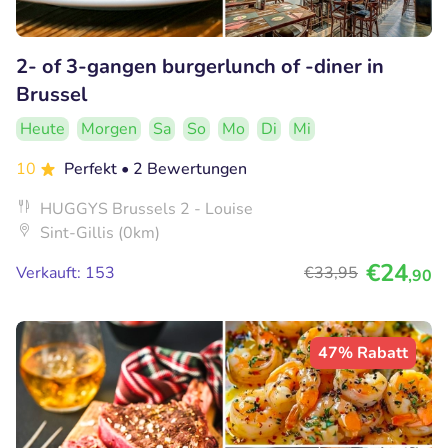
2- of 3-gangen burgerlunch of -diner in
Brussel
Heute
Morgen
Sa
So
Mo
Di
Mi
10
Perfekt
• 2 Bewertungen
HUGGYS Brussels 2 - Louise
Sint-Gillis (0km)
€24
Verkauft: 153
€33
,95
,90
47% Rabatt