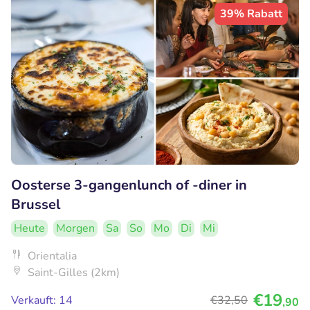
39% Rabatt
Oosterse 3-gangenlunch of -diner in
Brussel
Heute
Morgen
Sa
So
Mo
Di
Mi
Orientalia
Saint-Gilles (2km)
€19
Verkauft: 14
€32
,50
,90