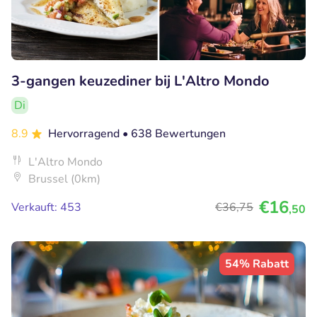
3-gangen keuzediner bij L'Altro Mondo
Di
8.9
Hervorragend
• 638 Bewertungen
L'Altro Mondo
Brussel (0km)
€16
Verkauft: 453
€36
,75
,50
54% Rabatt