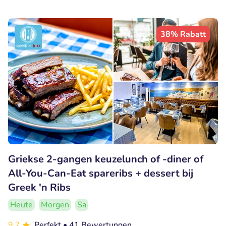
38% Rabatt
Griekse 2-gangen keuzelunch of -diner of
All-You-Can-Eat spareribs + dessert bij
Greek 'n Ribs
Heute
Morgen
Sa
9.7
Perfekt
• 41 Bewertungen