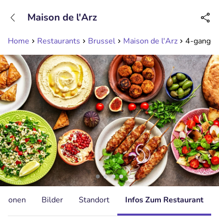
+31208089263
Maison de l'Arz
Erreichbar bis 23:00 Uhr (max 0,09€/Min)
Home
Restaurants
Brussel
Maison de l'Arz
4-gangen 
ationen
Bilder
Standort
Infos Zum Restaurant