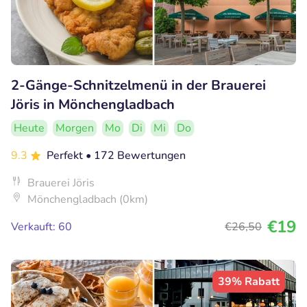
2-Gänge-Schnitzelmenü in der Brauerei
Jöris in Mönchengladbach
Heute
Morgen
Mo
Di
Mi
Do
9.3
Perfekt
• 172 Bewertungen
Brauerei Jöris
Mönchengladbach (0km)
€19
Verkauft: 60
€26
,50
39% Rabatt