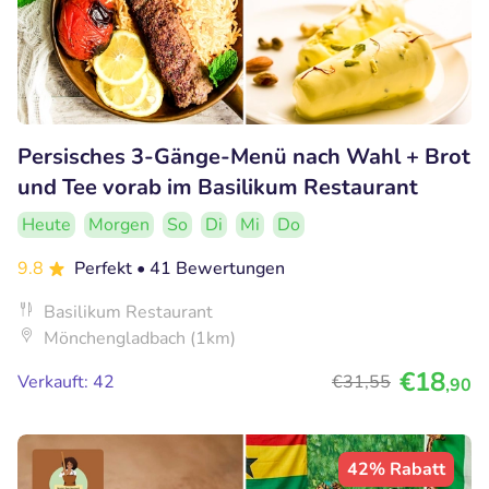
Persisches 3-Gänge-Menü nach Wahl + Brot
und Tee vorab im Basilikum Restaurant
Heute
Morgen
So
Di
Mi
Do
9.8
Perfekt
• 41 Bewertungen
Basilikum Restaurant
Mönchengladbach (1km)
€18
Verkauft: 42
€31
,55
,90
42% Rabatt