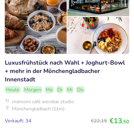
Luxusfrühstück nach Wahl + Joghurt-Bowl
+ mehr in der Mönchengladbacher
Innenstadt
Heute
Morgen
Mo
Di
Mi
Do
mamomi café weinbar studio
Mönchengladbach (1km)
€13
Verkauft: 34
€22
,15
,50