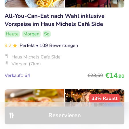
All-You-Can-Eat nach Wahl inklusive
Vorspeise im Haus Michels Café Side
Heute
Morgen
So
9.2
Perfekt
• 109 Bewertungen
Haus Michels Café Side
Viersen (7km)
€14
Verkauft: 64
€23
,50
,90
33% Rabatt
Reservieren
Entdecken
Hotels
Restaurants
Buchungen
Menü