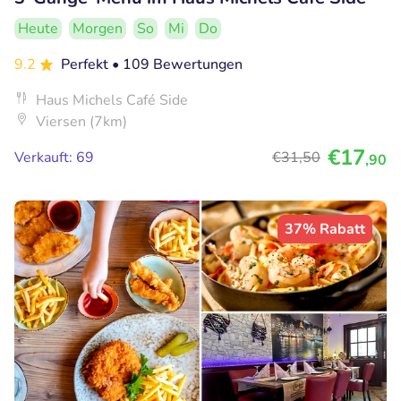
Heute
Morgen
So
Mi
Do
9.2
Perfekt
• 109 Bewertungen
Haus Michels Café Side
Viersen (7km)
€17
Verkauft: 69
€31
,50
,90
37% Rabatt