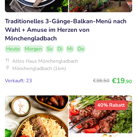
Traditionelles 3-Gänge-Balkan-Menü nach
Wahl + Amuse im Herzen von
Mönchengladbach
Heute
Morgen
So
Di
Mi
Do
Altes Haus Mönchengladbach
Mönchengladbach (1km)
€19
Verkauft: 23
€38
,50
,90
40% Rabatt