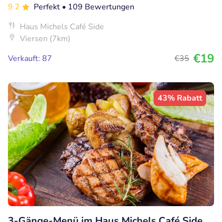
9.2
Perfekt
• 109 Bewertungen
Haus Michels Café Side
Viersen (7km)
€19
Verkauft: 87
€35
43% Rabatt
3-Gänge-Menü im Haus Michels Café Side