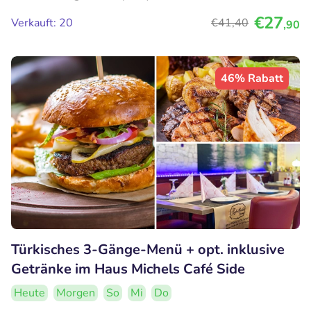
€27
Verkauft: 20
€41
,40
,90
46% Rabatt
Türkisches 3-Gänge-Menü + opt. inklusive
Getränke im Haus Michels Café Side
Heute
Morgen
So
Mi
Do