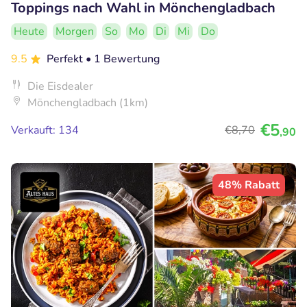
Toppings nach Wahl in Mönchengladbach
Heute
Morgen
So
Mo
Di
Mi
Do
9.5
Perfekt
• 1 Bewertung
Die Eisdealer
Mönchengladbach (1km)
€5
Verkauft: 134
€8
,70
,90
48% Rabatt