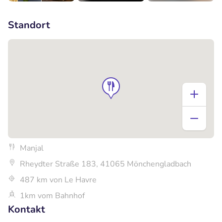
+2
Standort
Manjal
Rheydter Straße 183, 41065 Mönchengladbach
487 km von Le Havre
1km vom Bahnhof
Kontakt