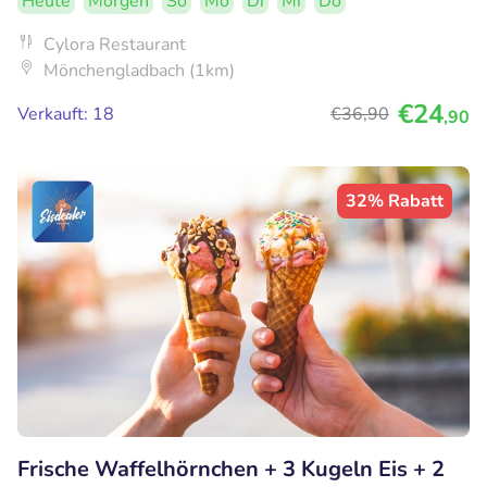
Heute
Morgen
So
Mo
Di
Mi
Do
Cylora Restaurant
Mönchengladbach (1km)
€24
Verkauft: 18
€36
,90
,90
32% Rabatt
Frische Waffelhörnchen + 3 Kugeln Eis + 2