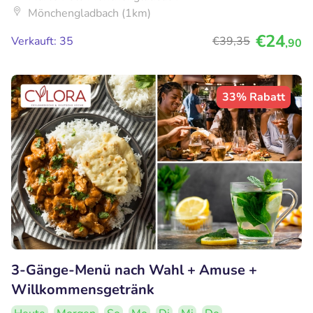
Mönchengladbach (1km)
€24
Verkauft: 35
€39
,35
,90
33% Rabatt
3-Gänge-Menü nach Wahl + Amuse +
Willkommensgetränk