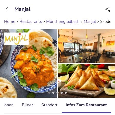
+31208089263
Manjal
Erreichbar bis 23:00 Uhr (max 0,09€/Min)
Home
Restaurants
Mönchengladbach
Manjal
2-oder 
ationen
Bilder
Standort
Infos Zum Restaurant