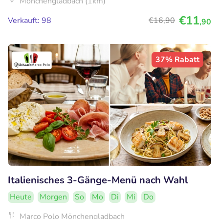
Mönchengladbach (1km)
€11
Verkauft: 98
€16
,90
,90
37% Rabatt
Italienisches 3-Gänge-Menü nach Wahl
Heute
Morgen
So
Mo
Di
Mi
Do
Marco Polo Mönchengladbach