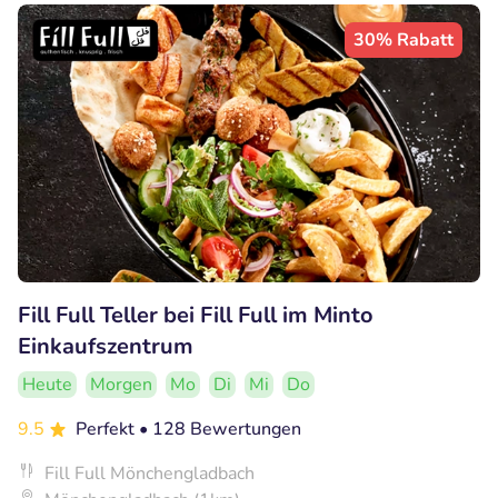
30% Rabatt
Fill Full Teller bei Fill Full im Minto
Einkaufszentrum
Heute
Morgen
Mo
Di
Mi
Do
9.5
Perfekt
• 128 Bewertungen
Fill Full Mönchengladbach