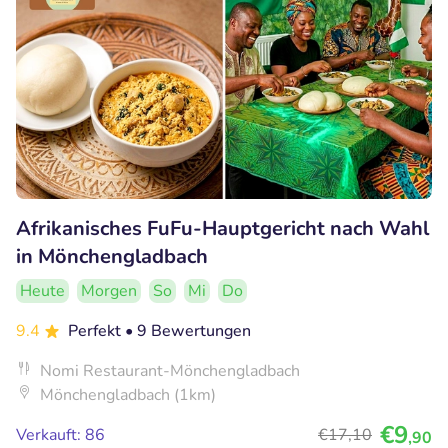
Afrikanisches FuFu-Hauptgericht nach Wahl
in Mönchengladbach
Heute
Morgen
So
Mi
Do
9.4
Perfekt
• 9 Bewertungen
Nomi Restaurant-Mönchengladbach
Mönchengladbach (1km)
€9
Verkauft: 86
€17
,10
,90