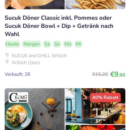
Sucuk Döner Classic inkl. Pommes oder
Sucuk Döner Bowl + Dip + Getränk nach
Wahl
Heute
Morgen
Sa
So
Mo
Mi
SUCUK and CHILL Willich
Willich (1km)
€9
Verkauft: 26
€15
,20
,90
40% Rabatt