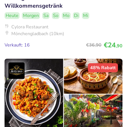
Willkommensgetränk
Heute
Morgen
Sa
So
Mo
Di
Mi
Cylora Restaurant
Mönchengladbach (10km)
€24
Verkauft: 16
€36
,90
,90
48% Rabatt