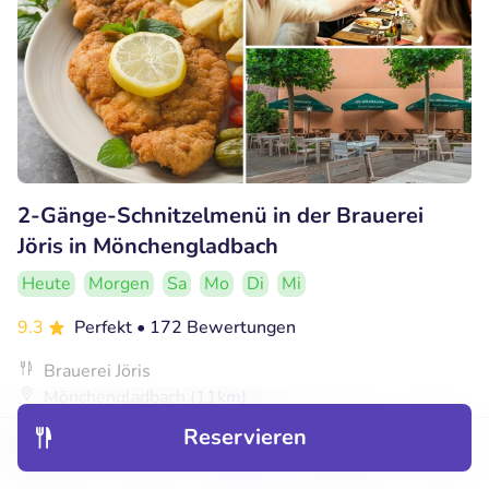
2-Gänge-Schnitzelmenü in der Brauerei
Jöris in Mönchengladbach
Heute
Morgen
Sa
Mo
Di
Mi
9.3
Perfekt
• 172 Bewertungen
Brauerei Jöris
Mönchengladbach (11km)
Reservieren
€19
Verkauft: 58
€26
,50
Entdecken
Hotels
Restaurants
Buchungen
Menü