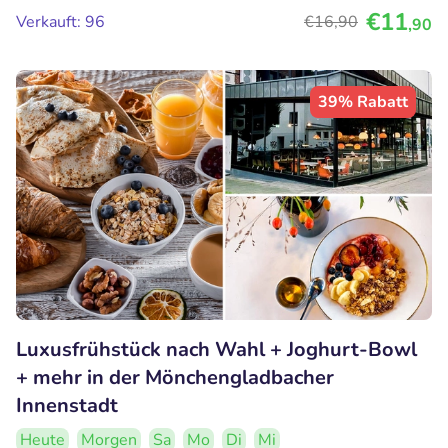
€11
Verkauft: 96
€16
,90
,90
39% Rabatt
Luxusfrühstück nach Wahl + Joghurt-Bowl
+ mehr in der Mönchengladbacher
Innenstadt
Heute
Morgen
Sa
Mo
Di
Mi