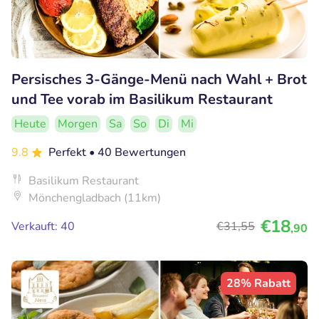
Persisches 3-Gänge-Menü nach Wahl + Brot
und Tee vorab im Basilikum Restaurant
Heute
Morgen
Sa
So
Di
Mi
9.8
Perfekt
• 40 Bewertungen
Basilikum Restaurant
Mönchengladbach (11km)
€18
Verkauft: 40
€31
,55
,90
28% Rabatt