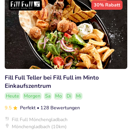
30% Rabatt
Fill Full Teller bei Fill Full im Minto
Einkaufszentrum
Heute
Morgen
Sa
Mo
Di
Mi
9.5
Perfekt
• 128 Bewertungen
Fill Full Mönchengladbach
Mönchengladbach (10km)