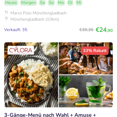
Heute
Morgen
Sa
So
Mo
Di
Mi
Marco Polo Mönchengladbach
Mönchengladbach (10km)
€24
Verkauft: 35
€39
,35
,90
33% Rabatt
3-Gänge-Menü nach Wahl + Amuse +