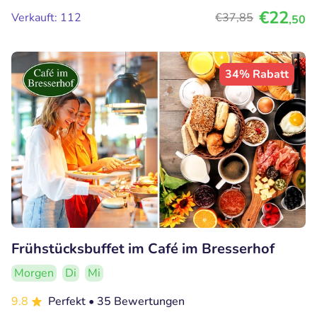
€22
Verkauft: 112
€37
,85
,50
34% Rabatt
Frühstücksbuffet im Café im Bresserhof
Morgen
Di
Mi
9.8
Perfekt
• 35 Bewertungen