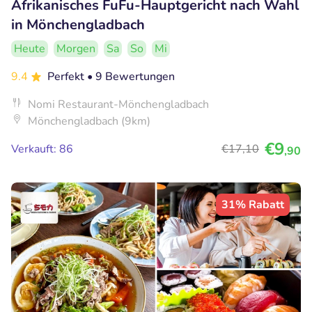
Afrikanisches FuFu-Hauptgericht nach Wahl
in Mönchengladbach
Heute
Morgen
Sa
So
Mi
9.4
Perfekt
• 9 Bewertungen
Nomi Restaurant-Mönchengladbach
Mönchengladbach (9km)
€9
Verkauft: 86
€17
,10
,90
31% Rabatt