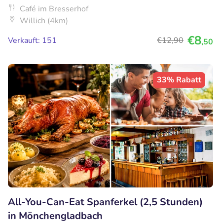
Café im Bresserhof
Willich (4km)
€8
Verkauft: 151
€12
,90
,50
33% Rabatt
All-You-Can-Eat Spanferkel (2,5 Stunden)
in Mönchengladbach