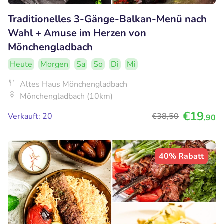
Traditionelles 3-Gänge-Balkan-Menü nach
Wahl + Amuse im Herzen von
Mönchengladbach
Heute
Morgen
Sa
So
Di
Mi
Altes Haus Mönchengladbach
Mönchengladbach (10km)
€19
Verkauft: 20
€38
,50
,90
40% Rabatt