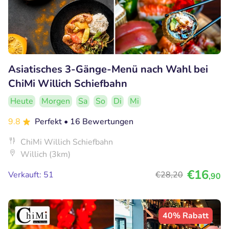
Asiatisches 3-Gänge-Menü nach Wahl bei
ChiMi Willich Schiefbahn
Heute
Morgen
Sa
So
Di
Mi
9.8
Perfekt
• 16 Bewertungen
ChiMi Willich Schiefbahn
Willich (3km)
€16
Verkauft: 51
€28
,20
,90
40% Rabatt