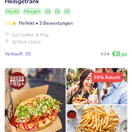
Heißgetränk
Heute
Morgen
Sa
Di
Mi
10
Perfekt
• 3 Bewertungen
Gili Coffee & Play
Willich (1km)
€8
Verkauft: 35
€14
,90
35% Rabatt