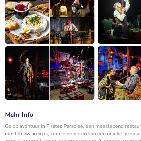
Mehr Info
Ga op avontuur in Pirates Paradise, een meeslepend restaur
een film waardig is, kom je genieten van een unieke gezins