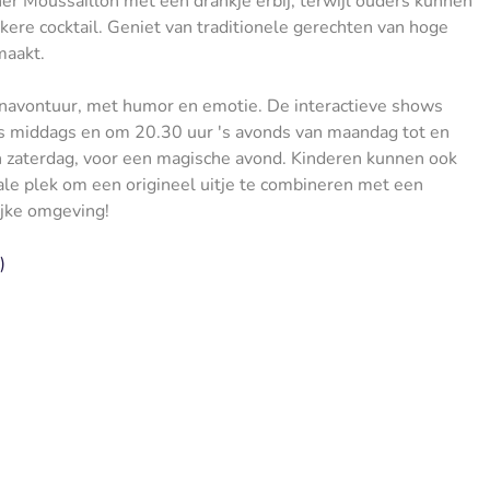
r Moussaillon met een drankje erbij, terwijl ouders kunnen
ere cocktail. Geniet van traditionele gerechten van hoge
maakt.
navontuur, met humor en emotie. De interactieve shows
 's middags en om 20.30 uur 's avonds van maandag tot en
n zaterdag, voor een magische avond. Kinderen kunnen ook
ale plek om een origineel uitje te combineren met een
ijke omgeving!
)