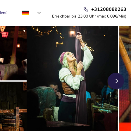
+31208089263
enü
Erreichbar bis 23:00 Uhr (max 0,09€/Min)