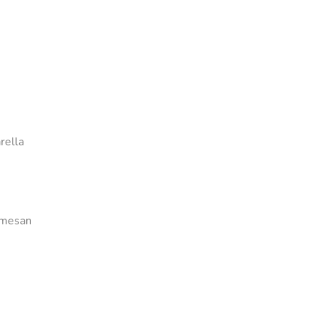
rella
rmesan