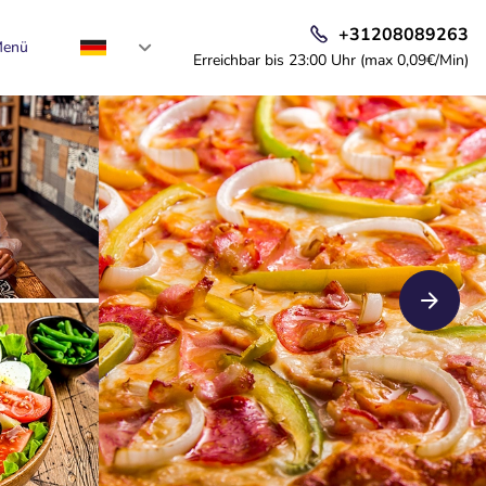
+31208089263
enü
Erreichbar bis 23:00 Uhr (max 0,09€/Min)