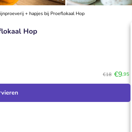
ijnproeverij + hapjes bij Proeflokaal Hop
eflokaal Hop
€9
,95
€18
rvieren