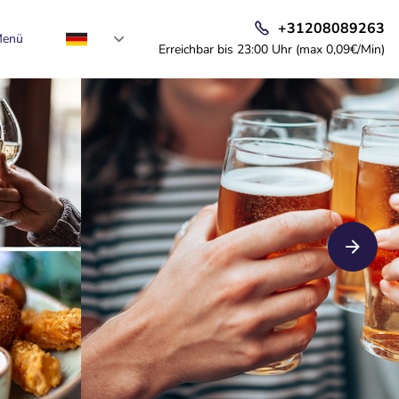
+31208089263
enü
Erreichbar bis 23:00 Uhr (max 0,09€/Min)