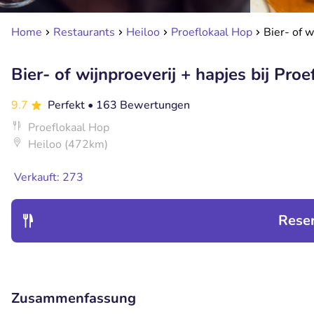
Home
Restaurants
Heiloo
Proeflokaal Hop
Bier- of w
Bier- of wijnproeverij + hapjes bij Pro
9.7
Perfekt
• 163 Bewertungen
Proeflokaal Hop
Heiloo (472km)
Verkauft: 273
Rese
Zusammenfassung