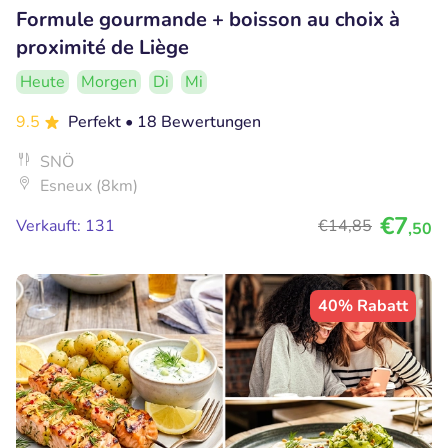
Formule gourmande + boisson au choix à
proximité de Liège
Heute
Morgen
Di
Mi
9.5
Perfekt
• 18 Bewertungen
SNÖ
Esneux (8km)
€7
Verkauft: 131
€14
,85
,50
40% Rabatt