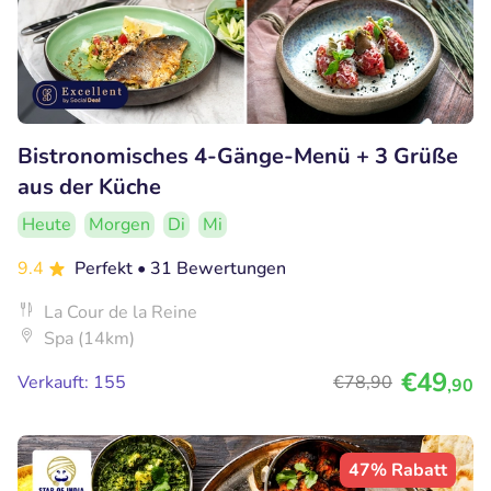
Bistronomisches 4-Gänge-Menü + 3 Grüße
aus der Küche
Heute
Morgen
Di
Mi
9.4
Perfekt
• 31 Bewertungen
La Cour de la Reine
Spa (14km)
€49
Verkauft: 155
€78
,90
,90
47% Rabatt