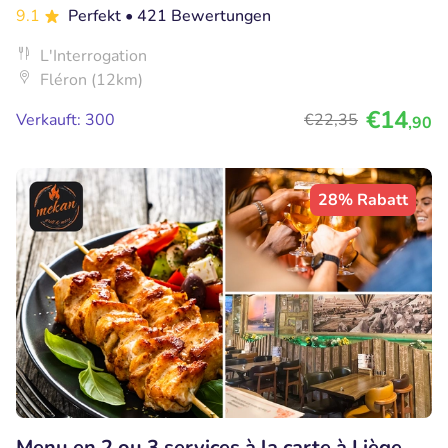
9.1
Perfekt
• 421 Bewertungen
L'Interrogation
Fléron (12km)
€14
Verkauft: 300
€22
,35
,90
28% Rabatt
Menu en 2 ou 3 services à la carte à Liège