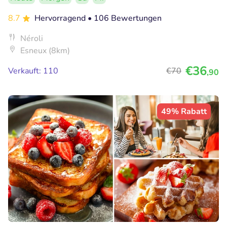
8.7
Hervorragend
• 106 Bewertungen
Néroli
Esneux (8km)
€36
Verkauft: 110
€70
,90
49% Rabatt