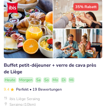
35% Rabatt
Buffet petit-déjeuner + verre de cava près
de Liège
Heute
Morgen
Sa
So
Mo
Di
Mi
9.4
Perfekt
• 19 Bewertungen
ibis Liège Seraing
Seraing (10km)