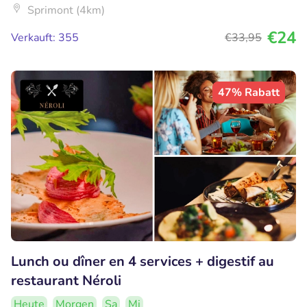
Sprimont (4km)
€24
Verkauft: 355
€33
,95
47% Rabatt
Lunch ou dîner en 4 services + digestif au
restaurant Néroli
Heute
Morgen
Sa
Mi