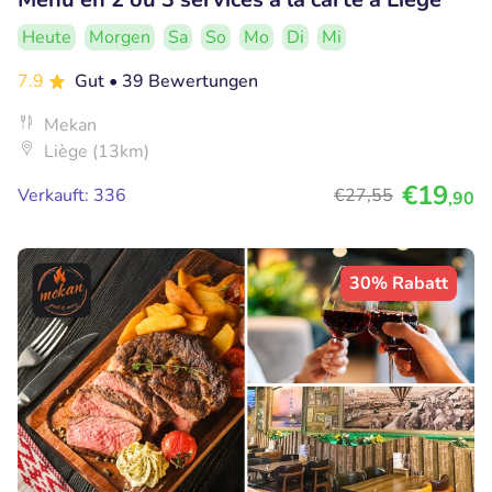
Heute
Morgen
Sa
So
Mo
Di
Mi
7.9
Gut
• 39 Bewertungen
Mekan
Liège (13km)
€19
Verkauft: 336
€27
,55
,90
30% Rabatt