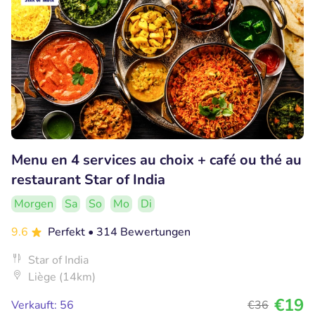
Menu en 4 services au choix + café ou thé au
restaurant Star of India
Morgen
Sa
So
Mo
Di
9.6
Perfekt
• 314 Bewertungen
Star of India
Liège (14km)
€19
Verkauft: 56
€36