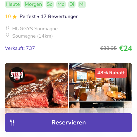
Heute
Morgen
So
Mo
Di
Mi
10
Perfekt
• 17 Bewertungen
HUGGYS Soumagne
Soumagne (14km)
€24
Verkauft: 737
€33
,95
48% Rabatt
Reservieren
Entdecken
Hotels
Restaurants
Buchungen
Menü