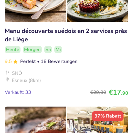
Menu découverte suédois en 2 services près
de Liège
Heute
Morgen
Sa
Mi
9.5
Perfekt
• 18 Bewertungen
SNÖ
Esneux (8km)
€17
Verkauft: 33
€29
,80
,90
37% Rabatt