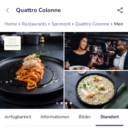
+31208089263
Quattro Colonne
Erreichbar bis 23:00 Uhr (max 0,09€/Min)
Home
Restaurants
Sprimont
Quattro Colonne
Menu e
Verfügbarkeit
Informationen
Bilder
Standort