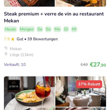
Steak premium + verre de vin au restaurant
Mekan
Heute
Morgen
Sa
So
Mo
Di
Mi
7.9
Gut
• 39 Bewertungen
Mekan
Liège (13km)
€27
Verkauft: 10
€40
,90
37% Rabatt