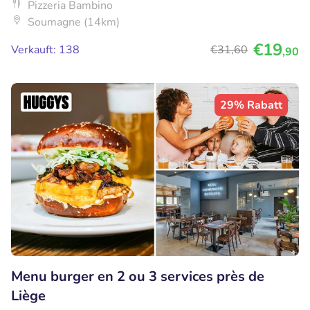
Pizzeria Bambino
Soumagne (14km)
€19
Verkauft: 138
€31
,60
,90
29% Rabatt
Menu burger en 2 ou 3 services près de
Liège