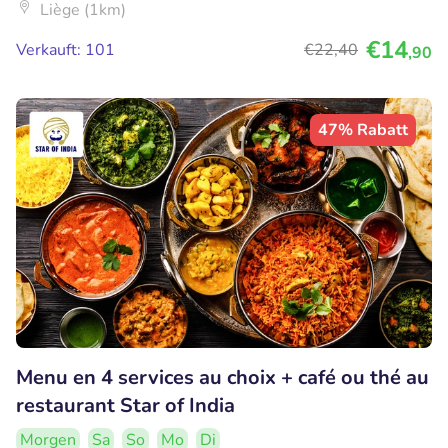
Liège (1km)
€14
Verkauft: 101
€22
,40
,90
47% Rabatt
Menu en 4 services au choix + café ou thé au
restaurant Star of India
Morgen
Sa
So
Mo
Di