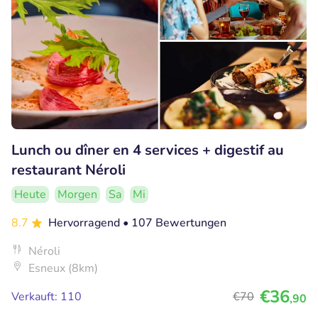
Lunch ou dîner en 4 services + digestif au
restaurant Néroli
Heute
Morgen
Sa
Mi
8.7
Hervorragend
• 107 Bewertungen
Néroli
Esneux (8km)
€36
Verkauft: 110
€70
,90