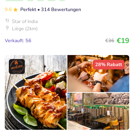
9.6
Perfekt
• 314 Bewertungen
Star of India
Liège (2km)
€19
Verkauft: 56
€36
28% Rabatt