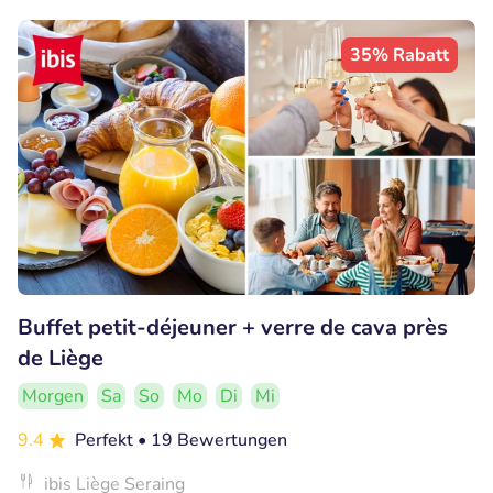
35% Rabatt
Buffet petit-déjeuner + verre de cava près
de Liège
Morgen
Sa
So
Mo
Di
Mi
9.4
Perfekt
• 19 Bewertungen
ibis Liège Seraing