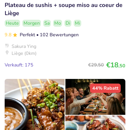
Plateau de sushis + soupe miso au coeur de
Liège
Heute
Morgen
Sa
Mo
Di
Mi
9.8
Perfekt
• 102 Bewertungen
Sakura Ying
Liège (0km)
€18
Verkauft: 175
€29
,50
,50
44% Rabatt