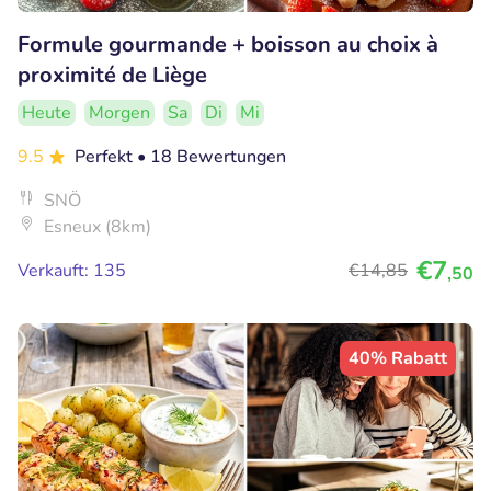
Formule gourmande + boisson au choix à
proximité de Liège
Heute
Morgen
Sa
Di
Mi
9.5
Perfekt
• 18 Bewertungen
SNÖ
Esneux (8km)
€7
Verkauft: 135
€14
,85
,50
40% Rabatt