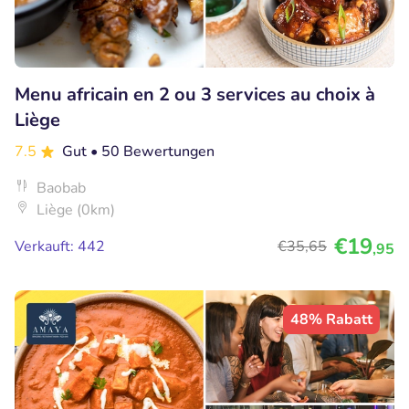
Menu africain en 2 ou 3 services au choix à
Liège
7.5
Gut
• 50 Bewertungen
Baobab
Liège (0km)
€19
Verkauft: 442
€35
,65
,95
48% Rabatt