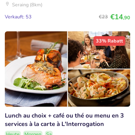
Seraing (8km)
€14
Verkauft: 53
€23
,90
33% Rabatt
Lunch au choix + café ou thé ou menu en 3
services à la carte à L'Interrogation
Heute
Morgen
Sa