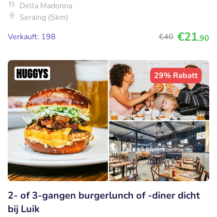
Della Madonna
Seraing (5km)
€21
Verkauft: 198
€40
,90
29% Rabatt
2- of 3-gangen burgerlunch of -diner dicht
bij Luik