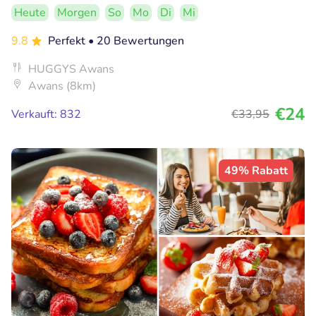
Heute
Morgen
So
Mo
Di
Mi
9.8
Perfekt
• 20 Bewertungen
HUGGYS Awans
Awans (8km)
€24
Verkauft: 832
€33
,95
49% Rabatt