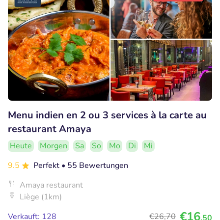
Menu indien en 2 ou 3 services à la carte au
restaurant Amaya
Heute
Morgen
Sa
So
Mo
Di
Mi
9.5
Perfekt
• 55 Bewertungen
Amaya restaurant
Liège (1km)
€16
Verkauft: 128
€26
,70
,50