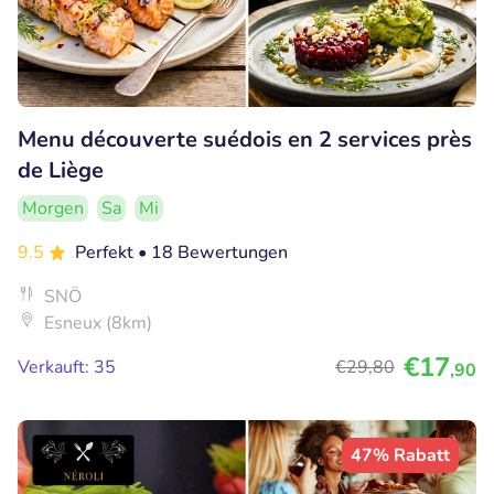
Menu découverte suédois en 2 services près
de Liège
Morgen
Sa
Mi
9.5
Perfekt
• 18 Bewertungen
SNÖ
Esneux (8km)
€17
Verkauft: 35
€29
,80
,90
47% Rabatt