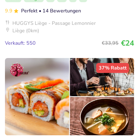
9.9
Perfekt
• 14 Bewertungen
HUGGYS Liège - Passage Lemonnier
Liège (0km)
€24
Verkauft: 550
€33
,95
37% Rabatt