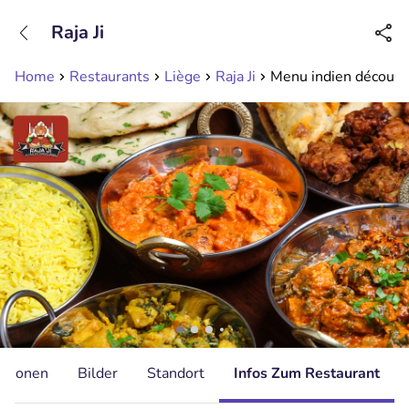
+31208089263
Raja Ji
Erreichbar bis 23:00 Uhr (max 0,09€/Min)
Home
Restaurants
Liège
Raja Ji
Menu indien découver
ationen
Bilder
Standort
Infos Zum Restaurant