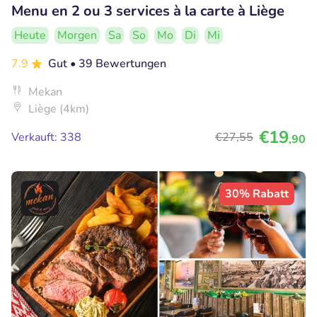
Menu en 2 ou 3 services à la carte à Liège
Heute
Morgen
Sa
So
Mo
Di
Mi
7.9
Gut
• 39 Bewertungen
Mekan
Liège (4km)
€19
Verkauft: 338
€27
,55
,90
30% Rabatt