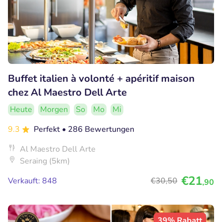
Buffet italien à volonté + apéritif maison
chez Al Maestro Dell Arte
Heute
Morgen
So
Mo
Mi
9.3
Perfekt
• 286 Bewertungen
Al Maestro Dell Arte
Seraing (5km)
€21
Verkauft: 848
€30
,50
,90
39% Rabatt