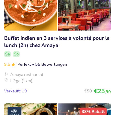
Buffet indien en 3 services à volonté pour le
lunch (2h) chez Amaya
Sa
So
9.5
Perfekt
• 55 Bewertungen
Amaya restaurant
Liège (1km)
€25
Verkauft: 19
€50
,90
38% Rabatt