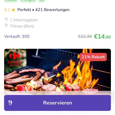
9.1
Perfekt
• 421 Bewertungen
L'Interrogation
Fléron (8km)
€14
Verkauft: 300
€22
,35
,90
21% Rabatt
Reservieren
Entdecken
Hotels
Restaurants
Buchungen
Menü