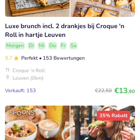
Luxe brunch incl. 2 drankjes bij Croque 'n
Roll in hartje Leuven
Morgen
Di
Mi
Do
Fr
Sa
9.7
Perfekt
• 153 Bewertungen
Croque 'n Roll
Leuven (0km)
€13
Verkauft: 153
€22
,50
,90
35% Rabatt