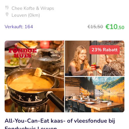
Chee Kofte & Wraps
Leuven (0km)
€10
Verkauft: 164
€15
,50
,50
23% Rabatt
All-You-Can-Eat kaas- of vleesfondue bij
Fonduehuis Leuven