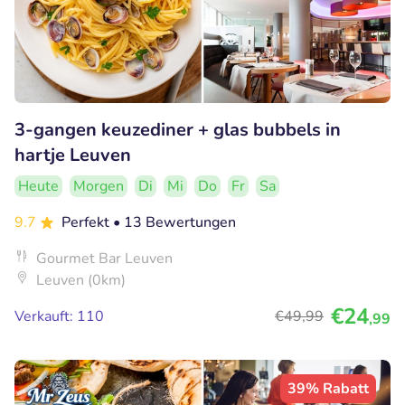
3-gangen keuzediner + glas bubbels in
hartje Leuven
Heute
Morgen
Di
Mi
Do
Fr
Sa
9.7
Perfekt
• 13 Bewertungen
Gourmet Bar Leuven
Leuven (0km)
€24
Verkauft: 110
€49
,99
,99
39% Rabatt