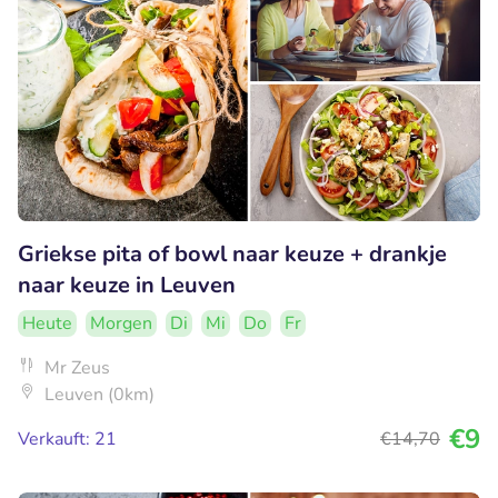
Griekse pita of bowl naar keuze + drankje
naar keuze in Leuven
Heute
Morgen
Di
Mi
Do
Fr
Mr Zeus
Leuven (0km)
€9
Verkauft: 21
€14
,70