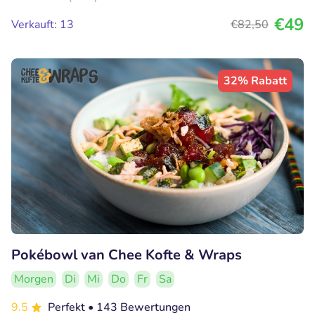
€49
Verkauft: 13
€82
,50
32% Rabatt
Pokébowl van Chee Kofte & Wraps
Morgen
Di
Mi
Do
Fr
Sa
9.5
Perfekt
• 143 Bewertungen