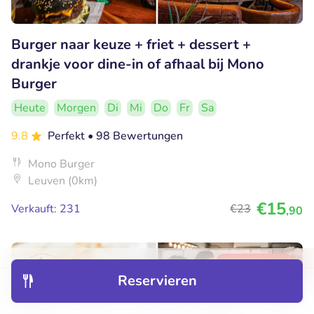
Burger naar keuze + friet + dessert +
drankje voor dine-in of afhaal bij Mono
Burger
Heute
Morgen
Di
Mi
Do
Fr
Sa
9.8
Perfekt
• 98 Bewertungen
Mono Burger
Leuven (0km)
€15
Verkauft: 231
€23
,90
43% Rabatt
Reservieren
Entdecken
Hotels
Restaurants
Buchungen
Menü