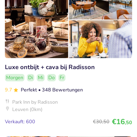
Luxe ontbijt + cava bij Radisson
Morgen
Di
Mi
Do
Fr
9.7
Perfekt
• 348 Bewertungen
Park Inn by Radisson
Leuven (0km)
€16
Verkauft: 600
€30
,50
,50