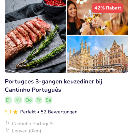
42% Rabatt
Portugees 3-gangen keuzediner bij
Cantinho Português
Di
Mi
Do
Fr
Sa
9.1
Perfekt
• 52 Bewertungen
Cantinho Português
Leuven (0km)