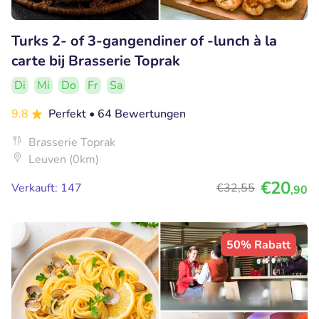
Turks 2- of 3-gangendiner of -lunch à la
carte bij Brasserie Toprak
Di
Mi
Do
Fr
Sa
9.8
Perfekt
• 64 Bewertungen
Brasserie Toprak
Leuven (0km)
€20
Verkauft: 147
€32
,55
,90
50% Rabatt