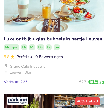
Luxe ontbijt + glas bubbels in hartje Leuven
Morgen
Di
Mi
Do
Fr
Sa
9.8
Perfekt
• 10 Bewertungen
Grand Café Industrie
Leuven (0km)
€15
Verkauft: 226
€27
,90
46% Rabatt