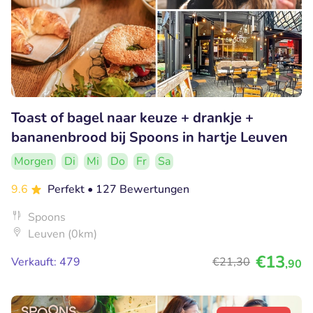
Toast of bagel naar keuze + drankje +
bananenbrood bij Spoons in hartje Leuven
Morgen
Di
Mi
Do
Fr
Sa
9.6
Perfekt
• 127 Bewertungen
Spoons
Leuven (0km)
€13
Verkauft: 479
€21
,30
,90