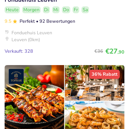
Heute
Morgen
Di
Mi
Do
Fr
Sa
9.5
Perfekt
• 92 Bewertungen
Fonduehuis Leuven
Leuven (0km)
€27
Verkauft: 328
€36
,90
36% Rabatt