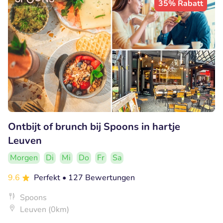
35% Rabatt
Ontbijt of brunch bij Spoons in hartje
Leuven
Morgen
Di
Mi
Do
Fr
Sa
9.6
Perfekt
• 127 Bewertungen
Spoons
Leuven (0km)