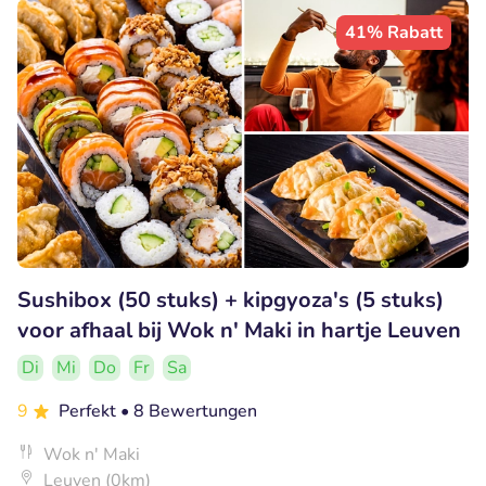
41% Rabatt
Sushibox (50 stuks) + kipgyoza's (5 stuks)
voor afhaal bij Wok n' Maki in hartje Leuven
Di
Mi
Do
Fr
Sa
9
Perfekt
• 8 Bewertungen
Wok n' Maki
Leuven (0km)