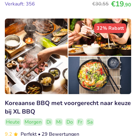
€19
Verkauft: 356
€30
,55
,90
32% Rabatt
Koreaanse BBQ met voorgerecht naar keuze
bij XL BBQ
Heute
Morgen
Di
Mi
Do
Fr
Sa
9.2
Perfekt
• 29 Bewertungen