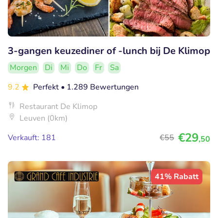
3-gangen keuzediner of -lunch bij De Klimop
Morgen
Di
Mi
Do
Fr
Sa
9.2
Perfekt
• 1.289 Bewertungen
Restaurant De Klimop
Leuven (0km)
€29
Verkauft: 181
€55
,50
41% Rabatt