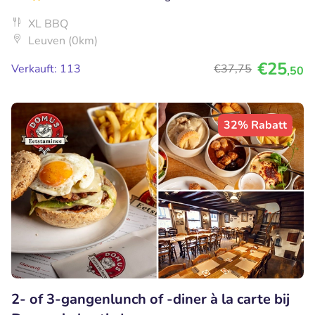
XL BBQ
Leuven (0km)
€25
Verkauft: 113
€37
,75
,50
32% Rabatt
2- of 3-gangenlunch of -diner à la carte bij