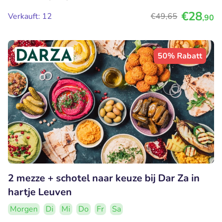
€28
Verkauft: 12
€49
,65
,90
50% Rabatt
2 mezze + schotel naar keuze bij Dar Za in
hartje Leuven
Morgen
Di
Mi
Do
Fr
Sa