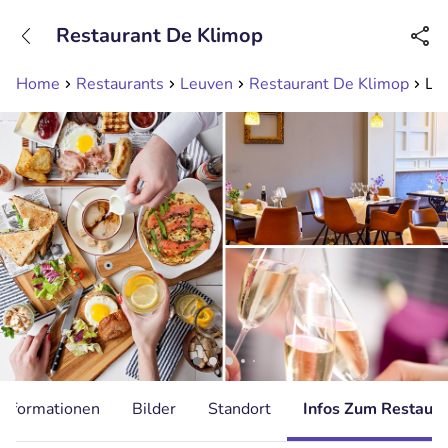
+31208089263
Restaurant De Klimop
Erreichbar bis 23:00 Uhr (max 0,09€/Min)
Home
Restaurants
Leuven
Restaurant De Klimop
Lux
Informationen
Bilder
Standort
Infos Zum Restaura