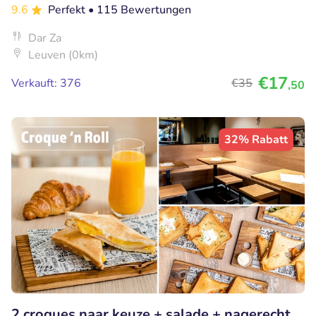
9.6
Perfekt
• 115 Bewertungen
Dar Za
Leuven (0km)
€17
Verkauft: 376
€35
,50
32% Rabatt
2 croques naar keuze + salade + nagerecht