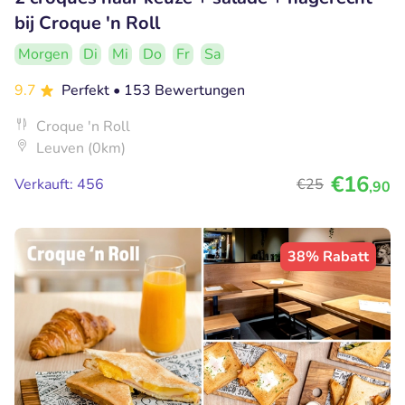
bij Croque 'n Roll
Morgen
Di
Mi
Do
Fr
Sa
9.7
Perfekt
• 153 Bewertungen
Croque 'n Roll
Leuven (0km)
€16
Verkauft: 456
€25
,90
38% Rabatt