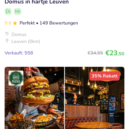
Domus in hartje Leuven
Di
Mi
9.6
Perfekt
• 149 Bewertungen
Domus
Leuven (0km)
€23
Verkauft: 558
€34
,55
,50
35% Rabatt