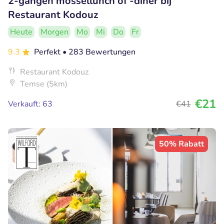
2-gangen mossellunch of -diner bij
Restaurant Kodouz
Heute
Morgen
Mo
Mi
Do
Fr
9.3
Perfekt
• 283 Bewertungen
Restaurant Kodouz
Temse (5km)
€21
Verkauft: 63
€41
50% Rabatt