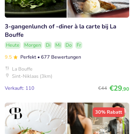
3-gangenlunch of -diner à la carte bij La
Bouffe
Heute
Morgen
Di
Mi
Do
Fr
9.5
Perfekt
• 677 Bewertungen
La Bouffe
Sint-Niklaas (3km)
€29
Verkauft: 110
€44
,90
30% Rabatt