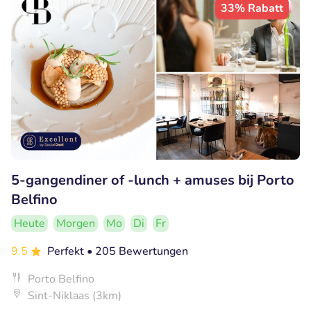
33% Rabatt
5-gangendiner of -lunch + amuses bij Porto
Belfino
Heute
Morgen
Mo
Di
Fr
9.5
Perfekt
• 205 Bewertungen
Porto Belfino
Sint-Niklaas (3km)