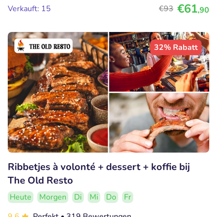
€61
Verkauft: 15
€93
,90
32% Rabatt
Ribbetjes à volonté + dessert + koffie bij
The Old Resto
Heute
Morgen
Di
Mi
Do
Fr
9.6
Perfekt
• 319 Bewertungen