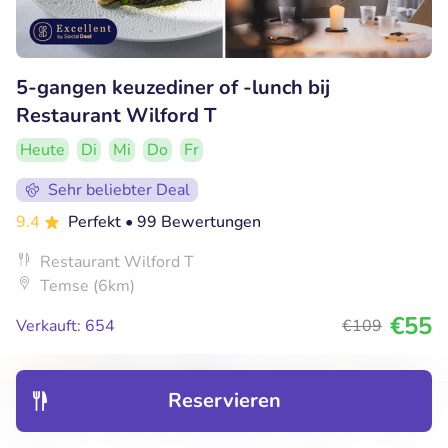
5-gangen keuzediner of -lunch bij
Restaurant Wilford T
Heute
Di
Mi
Do
Fr
Sehr beliebter Deal
9.4
Perfekt
• 99 Bewertungen
Restaurant Wilford T
Temse (6km)
€55
Verkauft: 654
€109
Reservieren
47% Rabatt
Entdecken
Hotels
Restaurants
Buchungen
Menü