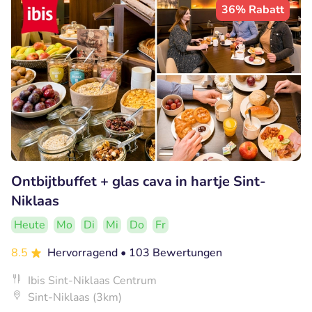
36% Rabatt
Ontbijtbuffet + glas cava in hartje Sint-
Niklaas
Heute
Mo
Di
Mi
Do
Fr
8.5
Hervorragend
• 103 Bewertungen
Ibis Sint-Niklaas Centrum
Sint-Niklaas (3km)