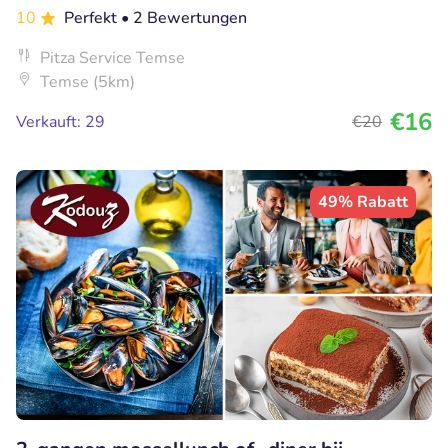
10
Perfekt
• 2 Bewertungen
Pitza Service Temse
Temse (5km)
€16
Verkauft: 29
€20
49% Rabatt