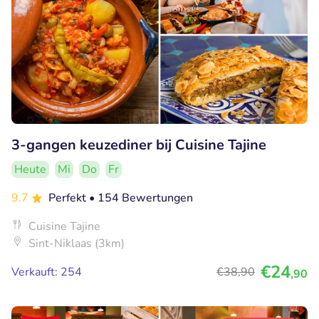
3-gangen keuzediner bij Cuisine Tajine
Heute
Mi
Do
Fr
9.7
Perfekt
• 154 Bewertungen
Cuisine Tajine
Sint-Niklaas (3km)
€24
Verkauft: 254
€38
,90
,90