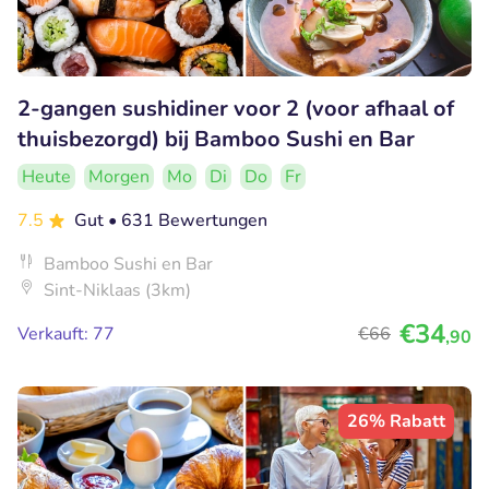
2-gangen sushidiner voor 2 (voor afhaal of
thuisbezorgd) bij Bamboo Sushi en Bar
Heute
Morgen
Mo
Di
Do
Fr
7.5
Gut
• 631 Bewertungen
Bamboo Sushi en Bar
Sint-Niklaas (3km)
€34
Verkauft: 77
€66
,90
26% Rabatt