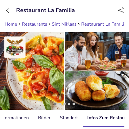
+31208089263
Restaurant La Familia
Erreichbar bis 23:00 Uhr (max 0,09€/Min)
Home
Restaurants
Sint Niklaas
Restaurant La Familia
Informationen
Bilder
Standort
Infos Zum Restaura