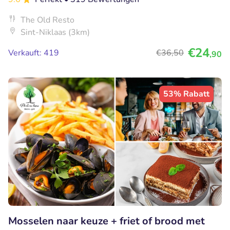
The Old Resto
Sint-Niklaas (3km)
€24
Verkauft: 419
€36
,50
,90
53% Rabatt
Mosselen naar keuze + friet of brood met