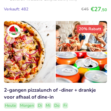
€27
Verkauft: 482
€45
,50
20% Rabatt
2-gangen pizzalunch of -diner + drankje
voor afhaal of dine-in
Heute
Morgen
Di
Mi
Do
Fr