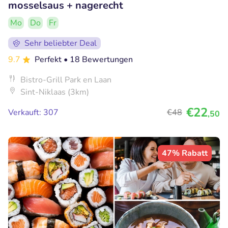
mosselsaus + nagerecht
Mo
Do
Fr
Sehr beliebter Deal
9.7
Perfekt
• 18 Bewertungen
Bistro-Grill Park en Laan
Sint-Niklaas (3km)
€22
Verkauft: 307
€48
,50
47% Rabatt