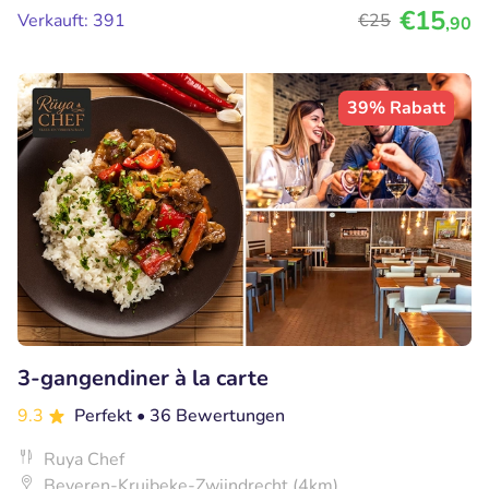
€15
Verkauft: 391
€25
,90
39% Rabatt
3-gangendiner à la carte
9.3
Perfekt
• 36 Bewertungen
Ruya Chef
Beveren-Kruibeke-Zwijndrecht (4km)