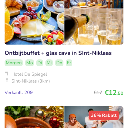
Ontbijtbuffet + glas cava in SInt-Niklaas
Morgen
Mo
Di
Mi
Do
Fr
Hotel De Spiegel
Sint-Niklaas (3km)
€12
Verkauft: 209
€17
,50
36% Rabatt