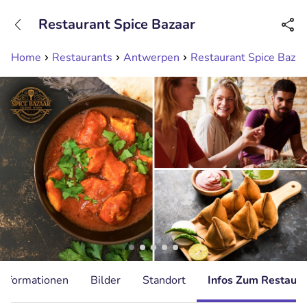
+31208089263
Restaurant Spice Bazaar
Erreichbar bis 23:00 Uhr (max 0,09€/Min)
Home
Restaurants
Antwerpen
Restaurant Spice Bazaa
Informationen
Bilder
Standort
Infos Zum Restaura