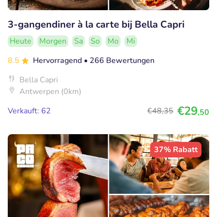
3-gangendiner à la carte bij Bella Capri
Heute
Morgen
Sa
So
Mo
Mi
8.5
Hervorragend
• 266 Bewertungen
Bella Capri
Antwerpen (0km)
€29
Verkauft: 62
€48
,35
,50
37% Rabatt