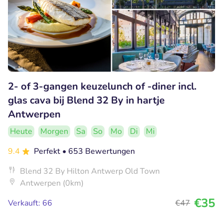
2- of 3-gangen keuzelunch of -diner incl.
glas cava bij Blend 32 By in hartje
Antwerpen
Heute
Morgen
Sa
So
Mo
Di
Mi
9.4
Perfekt
• 653 Bewertungen
Blend 32 By Hilton Antwerp Old Town
Antwerpen (0km)
€35
Verkauft: 66
€47