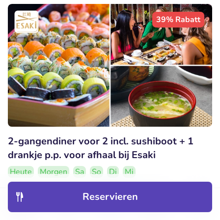
39% Rabatt
2-gangendiner voor 2 incl. sushiboot + 1
drankje p.p. voor afhaal bij Esaki
Heute
Morgen
Sa
So
Di
Mi
9.2
Perfekt
• 756 Bewertungen
Reservieren
Entdecken
Hotels
Restaurants
Buchungen
Menü
Esaki Sushi Antwerpen