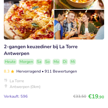
2-gangen keuzediner bij La Torre
Antwerpen
Heute
Morgen
Sa
So
Mo
Di
Mi
8.3
Hervorragend
• 911 Bewertungen
La Torre
Antwerpen (0km)
€19
Verkauft: 596
€33
,50
,90