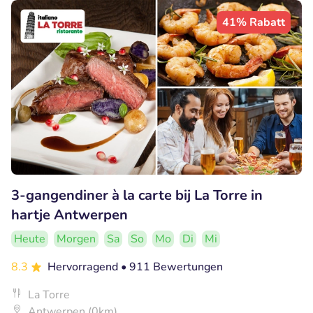
41% Rabatt
3-gangendiner à la carte bij La Torre in
hartje Antwerpen
Heute
Morgen
Sa
So
Mo
Di
Mi
8.3
Hervorragend
• 911 Bewertungen
La Torre
Antwerpen (0km)