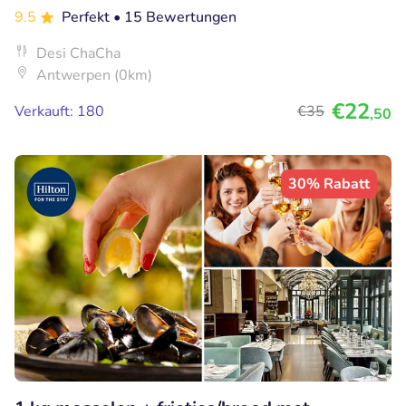
9.5
Perfekt
• 15 Bewertungen
Desi ChaCha
Antwerpen (0km)
€22
Verkauft: 180
€35
,50
30% Rabatt