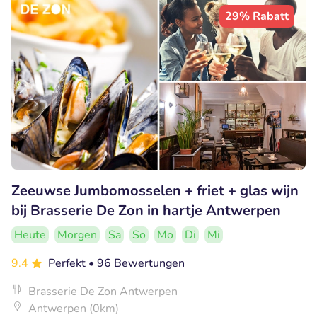
29% Rabatt
Zeeuwse Jumbomosselen + friet + glas wijn
bij Brasserie De Zon in hartje Antwerpen
Heute
Morgen
Sa
So
Mo
Di
Mi
9.4
Perfekt
• 96 Bewertungen
Brasserie De Zon Antwerpen
Antwerpen (0km)