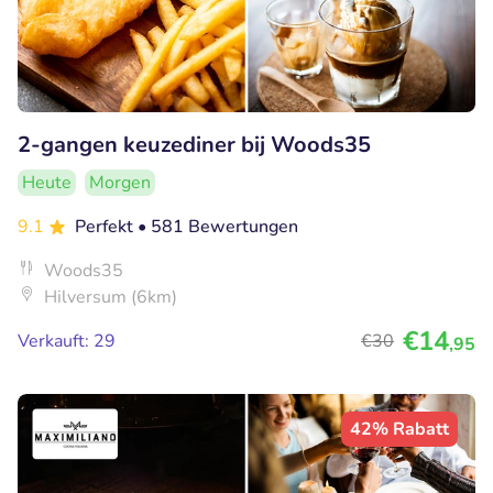
2-gangen keuzediner bij Woods35
Heute
Morgen
9.1
Perfekt
• 581 Bewertungen
Woods35
Hilversum (6km)
€14
Verkauft: 29
€30
,95
42% Rabatt