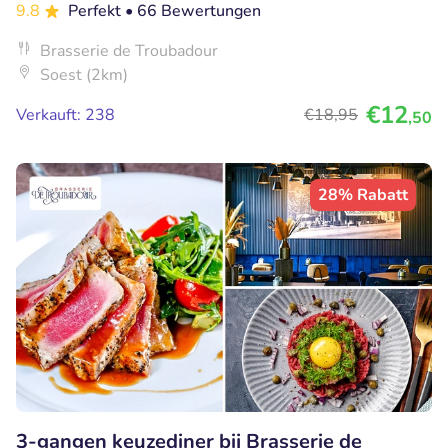
9.8
Perfekt
• 66 Bewertungen
Brasserie de Troubadour
Soest (2km)
€12
Verkauft: 238
€18
,95
,50
28% Rabatt
3-gangen keuzediner bij Brasserie de