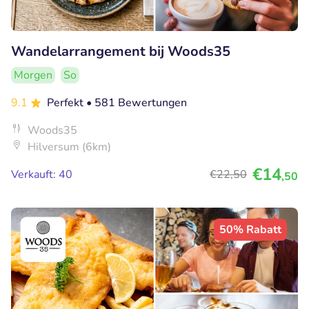
Wandelarrangement bij Woods35
Morgen
So
9.1
Perfekt
• 581 Bewertungen
Woods35
Hilversum (6km)
€14
Verkauft: 40
€22
,50
,50
50% Rabatt