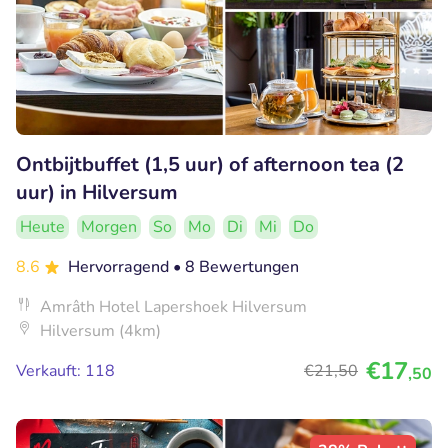
Ontbijtbuffet (1,5 uur) of afternoon tea (2
uur) in Hilversum
Heute
Morgen
So
Mo
Di
Mi
Do
8.6
Hervorragend
• 8 Bewertungen
Amrâth Hotel Lapershoek Hilversum
Hilversum (4km)
€17
Verkauft: 118
€21
,50
,50