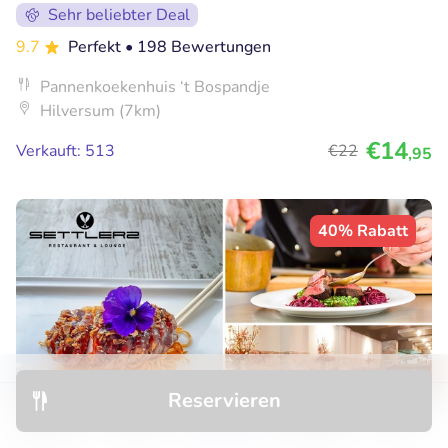
Sehr beliebter Deal
9.7
Perfekt
• 198 Bewertungen
Pannenkoekenhuis ‘t Bospandje
Hilversum (7km)
€14
Verkauft: 513
€22
,95
40% Rabatt
Reservieren
Entdecken
Hotels
Restaurants
Buchungen
Menü