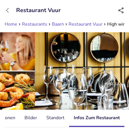
+31208089263
Restaurant Vuur
Erreichbar bis 23:00 Uhr (max 0,09€/Min)
Home
Restaurants
Baarn
Restaurant Vuur
High wine
ationen
Bilder
Standort
Infos Zum Restaurant