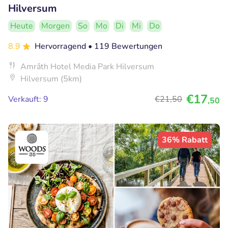
Hilversum
Heute
Morgen
So
Mo
Di
Mi
Do
8.9
Hervorragend
• 119 Bewertungen
Amrâth Hotel Media Park Hilversum
Hilversum (5km)
€17
Verkauft: 9
€21
,50
,50
36% Rabatt