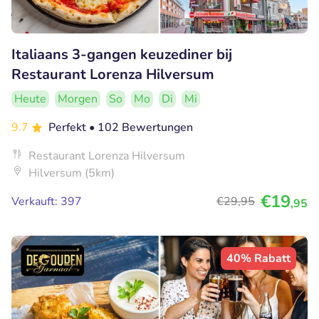
Italiaans 3-gangen keuzediner bij
Restaurant Lorenza Hilversum
Heute
Morgen
So
Mo
Di
Mi
9.7
Perfekt
• 102 Bewertungen
Restaurant Lorenza Hilversum
Hilversum (5km)
€19
Verkauft: 397
€29
,95
,95
40% Rabatt