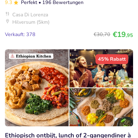
9.3
Perfekt
• 196 Bewertungen
Casa Di Lorenza
Hilversum (5km)
€19
Verkauft: 378
€30
,70
,95
45% Rabatt
Ethiopisch ontbijt, lunch of 2-gangendiner à