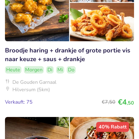
Broodje haring + drankje of grote portie vis
naar keuze + saus + drankje
Heute
Morgen
Di
Mi
Do
De Gouden Garnaal
Hilversum (5km)
€4
Verkauft: 75
€7
,50
,50
40% Rabatt