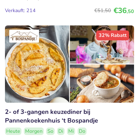
€36
Verkauft: 214
€51
,50
,50
32% Rabatt
2- of 3-gangen keuzediner bij
Pannenkoekenhuis ‘t Bospandje
Heute
Morgen
So
Di
Mi
Do