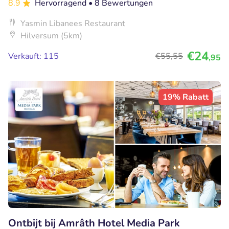
8.9
Hervorragend
• 8 Bewertungen
Yasmin Libanees Restaurant
Hilversum (5km)
€24
Verkauft: 115
€55
,55
,95
19% Rabatt
Ontbijt bij Amrâth Hotel Media Park