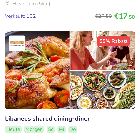
Hilversum (5km)
€17
Verkauft: 132
€27
,50
,50
55% Rabatt
Libanees shared dining-diner
Heute
Morgen
So
Mi
Do