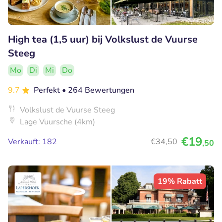
High tea (1,5 uur) bij Volkslust de Vuurse
Steeg
Mo
Di
Mi
Do
9.7
Perfekt
• 264 Bewertungen
Volkslust de Vuurse Steeg
Lage Vuursche (4km)
€19
Verkauft: 182
€34
,50
,50
19% Rabatt