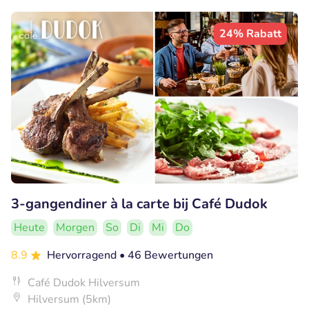
24% Rabatt
3-gangendiner à la carte bij Café Dudok
Heute
Morgen
So
Di
Mi
Do
8.9
Hervorragend
• 46 Bewertungen
Café Dudok Hilversum
Hilversum (5km)