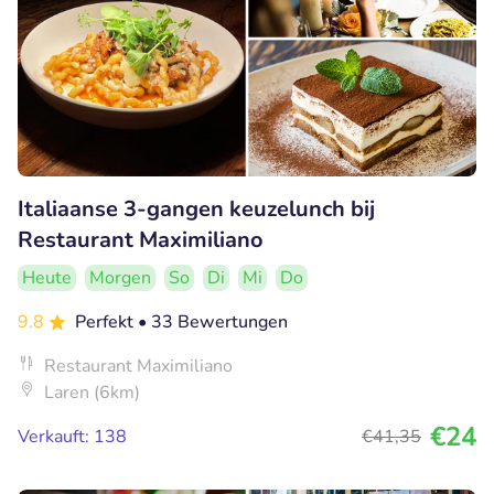
Italiaanse 3-gangen keuzelunch bij
Restaurant Maximiliano
Heute
Morgen
So
Di
Mi
Do
9.8
Perfekt
• 33 Bewertungen
Restaurant Maximiliano
Laren (6km)
€24
Verkauft: 138
€41
,35