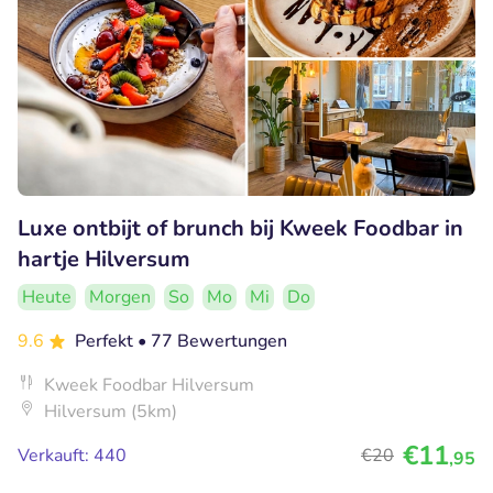
Luxe ontbijt of brunch bij Kweek Foodbar in
hartje Hilversum
Heute
Morgen
So
Mo
Mi
Do
9.6
Perfekt
• 77 Bewertungen
Kweek Foodbar Hilversum
Hilversum (5km)
€11
Verkauft: 440
€20
,95