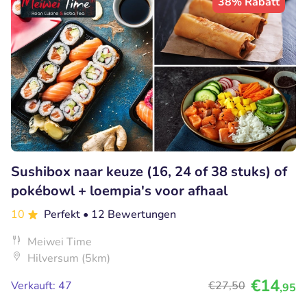
38% Rabatt
Sushibox naar keuze (16, 24 of 38 stuks) of
pokébowl + loempia's voor afhaal
10
Perfekt
• 12 Bewertungen
Meiwei Time
Hilversum (5km)
€14
Verkauft: 47
€27
,50
,95