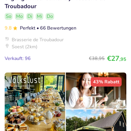
Troubadour
So
Mo
Di
Mi
Do
9.8
Perfekt
• 66 Bewertungen
Brasserie de Troubadour
Soest (2km)
€27
Verkauft: 96
€38
,95
,95
43% Rabatt