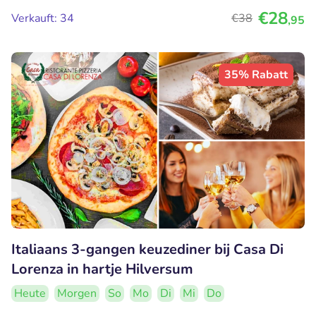
€28
Verkauft: 34
€38
,95
35% Rabatt
Italiaans 3-gangen keuzediner bij Casa Di
Lorenza in hartje Hilversum
Heute
Morgen
So
Mo
Di
Mi
Do