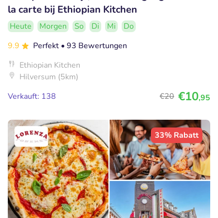
la carte bij Ethiopian Kitchen
Heute
Morgen
So
Di
Mi
Do
9.9
Perfekt
• 93 Bewertungen
Ethiopian Kitchen
Hilversum (5km)
€10
Verkauft: 138
€20
,95
33% Rabatt