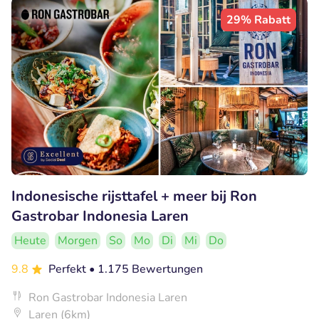
29% Rabatt
Indonesische rijsttafel + meer bij Ron
Gastrobar Indonesia Laren
Heute
Morgen
So
Mo
Di
Mi
Do
9.8
Perfekt
• 1.175 Bewertungen
Ron Gastrobar Indonesia Laren
Laren (6km)