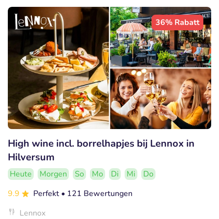
36% Rabatt
High wine incl. borrelhapjes bij Lennox in
Hilversum
Heute
Morgen
So
Mo
Di
Mi
Do
9.9
Perfekt
• 121 Bewertungen
Lennox