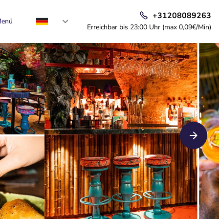
+31208089263
enü
Erreichbar bis 23:00 Uhr (max 0,09€/Min)