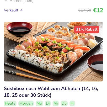
Aachen (1km)
€12
Verkauft: 4
€17
,50
31% Rabatt
Sushibox nach Wahl zum Abholen (14, 16,
18, 25 oder 30 Stück)
Heute
Morgen
Mo
Di
Mi
Do
Fr