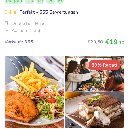
Morgen
Mo
Mi
Do
Fr
9.4
Perfekt
• 555 Bewertungen
Deutsches Haus
Aachen (1km)
€19
Verkauft: 356
€29
,50
,90
39% Rabatt