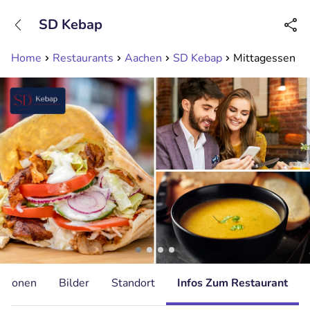
+31208089263
SD Kebap
Erreichbar bis 23:00 Uhr (max 0,09€/Min)
Home
Restaurants
Aachen
SD Kebap
Mittagessen in
ationen
Bilder
Standort
Infos Zum Restaurant