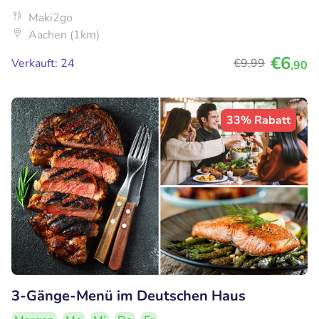
Maki2go
Aachen (1km)
€6
Verkauft: 24
€9
,99
,90
33% Rabatt
3-Gänge-Menü im Deutschen Haus