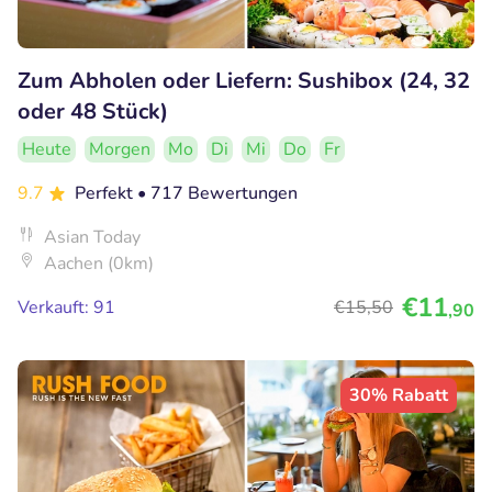
Zum Abholen oder Liefern: Sushibox (24, 32
oder 48 Stück)
Heute
Morgen
Mo
Di
Mi
Do
Fr
9.7
Perfekt
• 717 Bewertungen
Asian Today
Aachen (0km)
€11
Verkauft: 91
€15
,50
,90
30% Rabatt