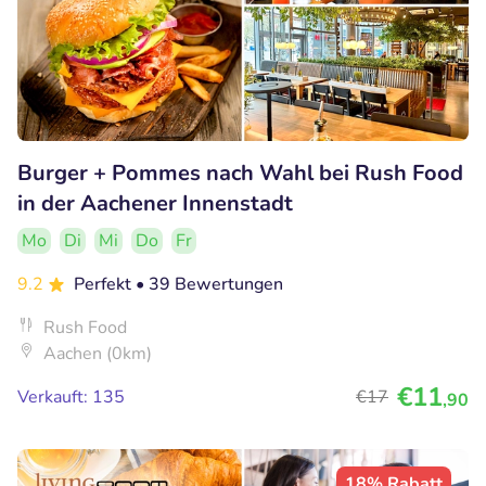
Burger + Pommes nach Wahl bei Rush Food
in der Aachener Innenstadt
Mo
Di
Mi
Do
Fr
9.2
Perfekt
• 39 Bewertungen
Rush Food
Aachen (0km)
€11
Verkauft: 135
€17
,90
18% Rabatt