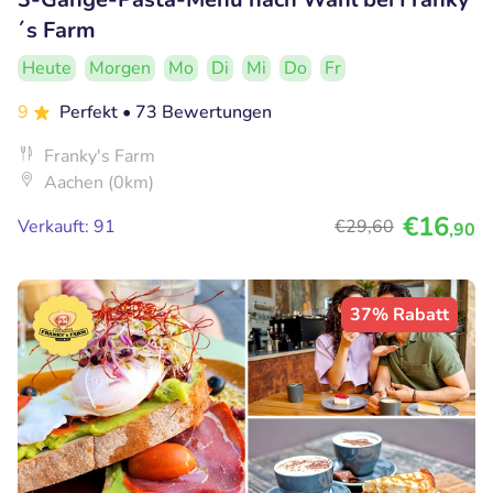
´s Farm
Heute
Morgen
Mo
Di
Mi
Do
Fr
9
Perfekt
• 73 Bewertungen
Franky's Farm
Aachen (0km)
€16
Verkauft: 91
€29
,60
,90
37% Rabatt