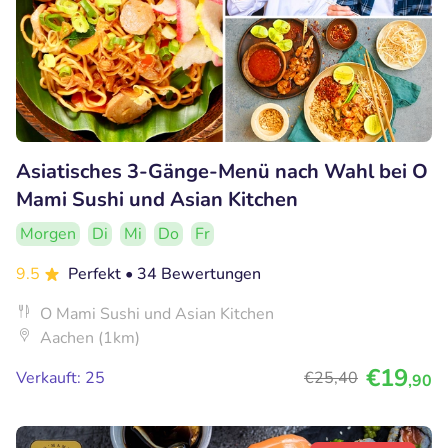
Asiatisches 3-Gänge-Menü nach Wahl bei O
Mami Sushi und Asian Kitchen
Morgen
Di
Mi
Do
Fr
9.5
Perfekt
• 34 Bewertungen
O Mami Sushi und Asian Kitchen
Aachen (1km)
€19
Verkauft: 25
€25
,40
,90