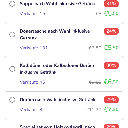
Suppe nach Wahl inklusive Getränk
31%
€5
,50
Verkauft: 15
€8
Dönertasche nach Wahl inklusive
24%
Getränk
€5
,90
Verkauft: 131
€7,80
Kalbdöner oder Kalbsdöner Dürüm
30%
inklusive Getränk
€6
,90
Verkauft: 46
€9,80
Dürüm nach Wahl inklusive Getränk
29%
€7
,90
Verkauft: 8
€11,20
Spezialität vom Holzkohlegrill nach
29%