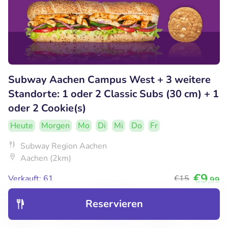
Subway Aachen Campus West + 3 weitere
Standorte: 1 oder 2 Classic Subs (30 cm) + 1
oder 2 Cookie(s)
Heute
Morgen
Mo
Di
Mi
Do
Fr
Subway Region Aachen
Aachen (2km)
€9
Verkauft: 61
€15
,99
Reservieren
Entdecken
Hotels
Restaurants
Buchungen
Menü
38% Rabatt