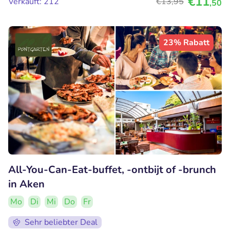
€11
Verkauft: 212
€13
,95
,50
23% Rabatt
All-You-Can-Eat-buffet, -ontbijt of -brunch
in Aken
Mo
Di
Mi
Do
Fr
Sehr beliebter Deal