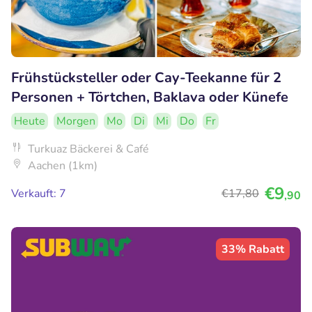
Frühstücksteller oder Cay-Teekanne für 2
Personen + Törtchen, Baklava oder Künefe
Heute
Morgen
Mo
Di
Mi
Do
Fr
Turkuaz Bäckerei & Café
Aachen (1km)
€9
Verkauft: 7
€17
,80
,90
33% Rabatt