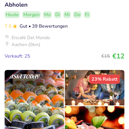
Abholen
Heute
Morgen
Mo
Di
Mi
Do
Fr
7.5
Gut
• 39 Bewertungen
Eiscafé Del Mondo
Aachen (0km)
€12
Verkauft: 25
€15
23% Rabatt