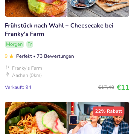
Frühstück nach Wahl + Cheesecake bei
Franky's Farm
Morgen
Fr
9
Perfekt
• 73 Bewertungen
Franky's Farm
Aachen (0km)
€11
Verkauft: 94
€17
,40
22% Rabatt