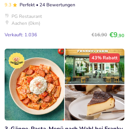
9.3
Perfekt
• 24 Bewertungen
PG Restaurant
Aachen (0km)
€9
Verkauft: 1.036
€16
,90
,90
43% Rabatt
3-Gänge-Pasta-Menü nach Wahl bei Franky