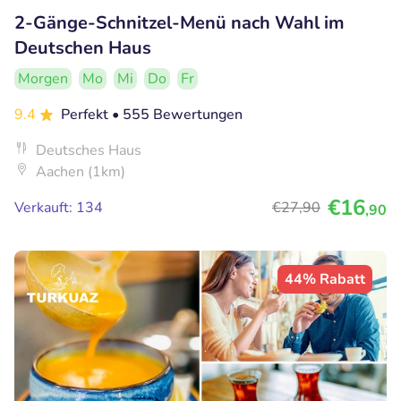
2-Gänge-Schnitzel-Menü nach Wahl im
Deutschen Haus
Morgen
Mo
Mi
Do
Fr
9.4
Perfekt
• 555 Bewertungen
Deutsches Haus
Aachen (1km)
€16
Verkauft: 134
€27
,90
,90
44% Rabatt