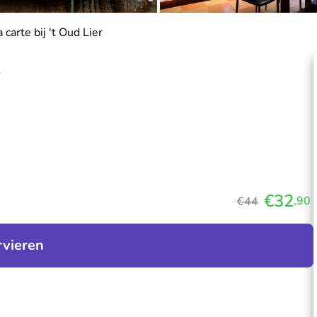
carte bij 't Oud Lier
€32
,90
€44
rvieren