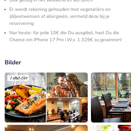
Ook geldig in het weekend en als lunch!
Er wordt rekening gehouden met vegetariërs en
(di)eetwensen of allergieën, vermeld deze bij je
reservering
Nur heute: für jede 10€ die Du ausgibst, hast Du die
Chance ein iPhone 17 Pro i.W.v. 1.329€ zu gewinnen!
Bilder