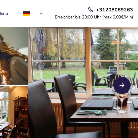
+31208089263
enü
Erreichbar bis 23:00 Uhr (max 0,09€/Min)