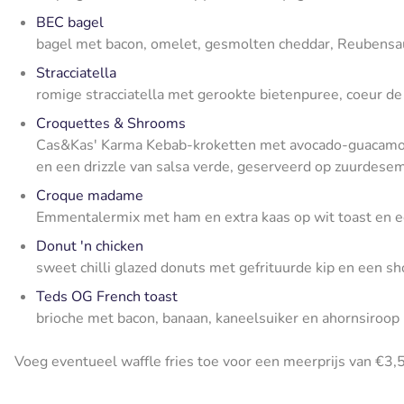
BEC bagel
bagel met bacon, omelet, gesmolten cheddar, Reubensaus
Stracciatella
romige stracciatella met gerookte bietenpuree, coeur d
Croquettes & Shrooms
Cas&Kas' Karma Kebab-kroketten met avocado-guacamole
en een drizzle van salsa verde, geserveerd op zuurdese
Croque madame
Emmentalermix met ham en extra kaas op wit toast en e
Donut 'n chicken
sweet chilli glazed donuts met gefrituurde kip en een sh
Teds OG French toast
brioche met bacon, banaan, kaneelsuiker en ahornsiroop
Voeg eventueel waffle fries toe voor een meerprijs van €3,5