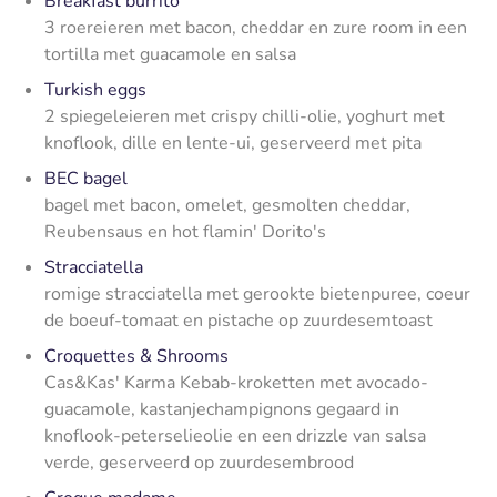
Breakfast burrito
3 roereieren met bacon, cheddar en zure room in een
tortilla met guacamole en salsa
Turkish eggs
2 spiegeleieren met crispy chilli-olie, yoghurt met
knoflook, dille en lente-ui, geserveerd met pita
BEC bagel
bagel met bacon, omelet, gesmolten cheddar,
Reubensaus en hot flamin' Dorito's
Stracciatella
romige stracciatella met gerookte bietenpuree, coeur
de boeuf-tomaat en pistache op zuurdesemtoast
Croquettes & Shrooms
Cas&Kas' Karma Kebab-kroketten met avocado-
guacamole, kastanjechampignons gegaard in
knoflook-peterselieolie en een drizzle van salsa
verde, geserveerd op zuurdesembrood