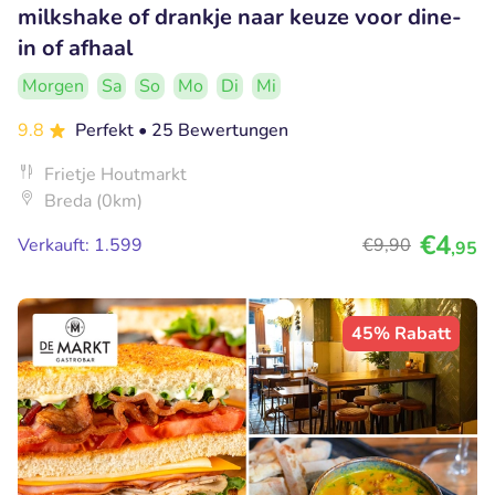
milkshake of drankje naar keuze voor dine-
in of afhaal
Morgen
Sa
So
Mo
Di
Mi
9.8
Perfekt
• 25 Bewertungen
Frietje Houtmarkt
Breda (0km)
€4
Verkauft: 1.599
€9
,90
,95
45% Rabatt