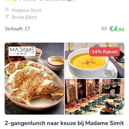
Madame Simit
Breda (0km)
€4
Verkauft: 17
€7
,50
34% Rabatt
2-gangenlunch naar keuze bij Madame Simit