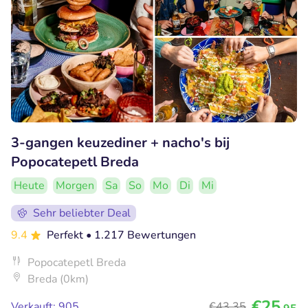
3-gangen keuzediner + nacho's bij
Popocatepetl Breda
Heute
Morgen
Sa
So
Mo
Di
Mi
Sehr beliebter Deal
9.4
Perfekt
• 1.217 Bewertungen
Popocatepetl Breda
Breda (0km)
€25
Verkauft: 905
€43
,35