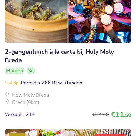
2-gangenlunch à la carte bij Holy Moly
Breda
Morgen
So
9.4
Perfekt
• 766 Bewertungen
Holy Moly Breda
Breda (0km)
€11
Verkauft: 219
€19
,15
,50