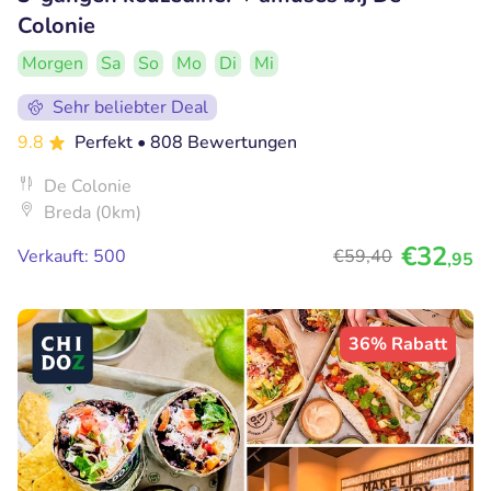
Colonie
Morgen
Sa
So
Mo
Di
Mi
Sehr beliebter Deal
9.8
Perfekt
• 808 Bewertungen
De Colonie
Breda (0km)
€32
Verkauft: 500
€59
,40
,95
36% Rabatt