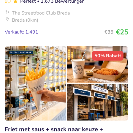
9.7
Perfekt
• 1.673 Bewertungen
The Streetfood Club Breda
Breda (0km)
€25
Verkauft: 1.491
€35
50% Rabatt
Friet met saus + snack naar keuze +