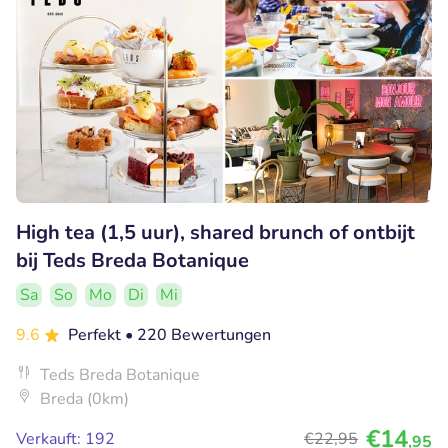
High tea (1,5 uur), shared brunch of ontbijt
bij Teds Breda Botanique
Sa
So
Mo
Di
Mi
9.6
Perfekt
• 220 Bewertungen
Teds Breda Botanique
Breda (0km)
€14
Verkauft: 192
€22
,95
,95