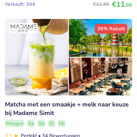
€11
Verkauft: 344
€21
,85
,95
36% Rabatt
Matcha met een smaakje + melk naar keuze
bij Madame Simit
Morgen
Sa
So
Di
Mi
9.5
Perfekt
• 34 Bewertungen