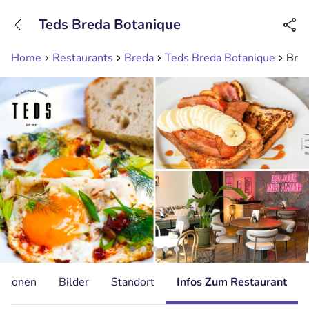
+31208089263
Teds Breda Botanique
Erreichbar bis 23:00 Uhr (max 0,09€/Min)
Home
Restaurants
Breda
Teds Breda Botanique
Brun
ationen
Bilder
Standort
Infos Zum Restaurant