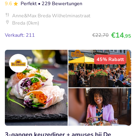
9.6
Perfekt
• 229 Bewertungen
Anne&Max Breda Wilhelminastraat
Breda (0km)
€14
Verkauft: 211
€22
,70
,95
45% Rabatt
3-gangen keuzediner + amuses bij De