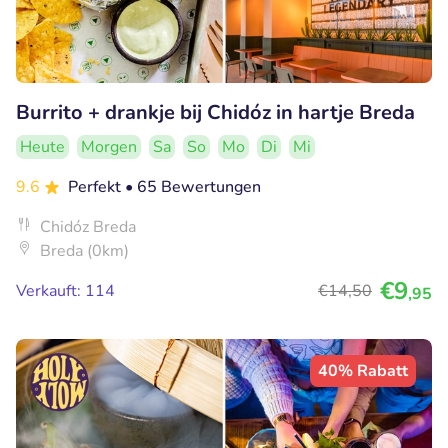
Burrito + drankje bij Chidóz in hartje Breda
Heute
Morgen
Sa
So
Mo
Di
Mi
9.6
Perfekt
• 65 Bewertungen
Chidóz Breda
Breda (0km)
€9
Verkauft: 114
€14
,50
,95
40% Rabatt