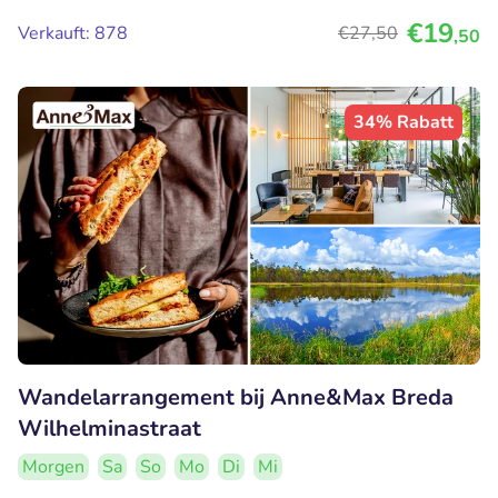
€19
Verkauft: 878
€27
,50
,50
34% Rabatt
Wandelarrangement bij Anne&Max Breda
Wilhelminastraat
Morgen
Sa
So
Mo
Di
Mi