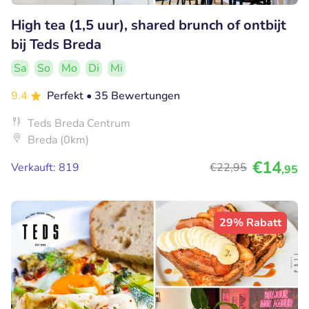
High tea (1,5 uur), shared brunch of ontbijt
bij Teds Breda
Sa
So
Mo
Di
Mi
9.4
Perfekt
• 35 Bewertungen
Teds Breda Centrum
Breda (0km)
€14
Verkauft: 819
€22
,95
,95
29% Rabatt