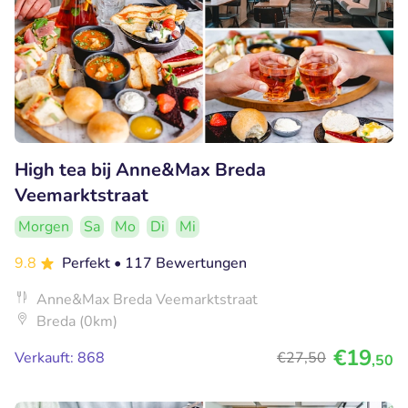
High tea bij Anne&Max Breda
Veemarktstraat
Morgen
Sa
Mo
Di
Mi
9.8
Perfekt
• 117 Bewertungen
Anne&Max Breda Veemarktstraat
Breda (0km)
€19
Verkauft: 868
€27
,50
,50