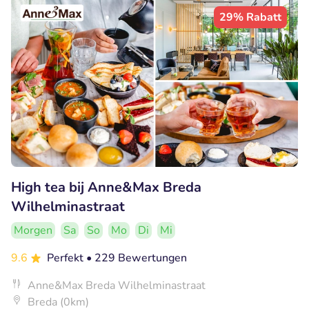
29% Rabatt
High tea bij Anne&Max Breda
Wilhelminastraat
Morgen
Sa
So
Mo
Di
Mi
9.6
Perfekt
• 229 Bewertungen
Anne&Max Breda Wilhelminastraat
Breda (0km)