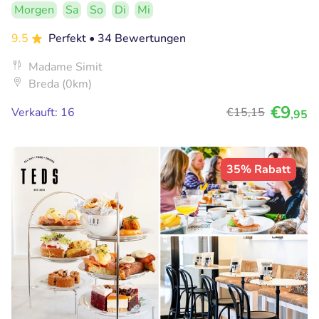
Morgen
Sa
So
Di
Mi
9.5
Perfekt
• 34 Bewertungen
Madame Simit
Breda (0km)
€9
Verkauft: 16
€15
,15
,95
35% Rabatt