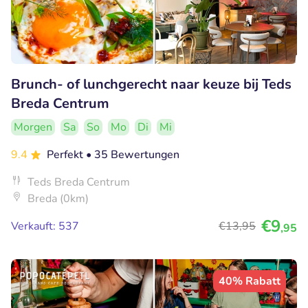
Brunch- of lunchgerecht naar keuze bij Teds
Breda Centrum
Morgen
Sa
So
Mo
Di
Mi
9.4
Perfekt
• 35 Bewertungen
Teds Breda Centrum
Breda (0km)
€9
Verkauft: 537
€13
,95
,95
40% Rabatt