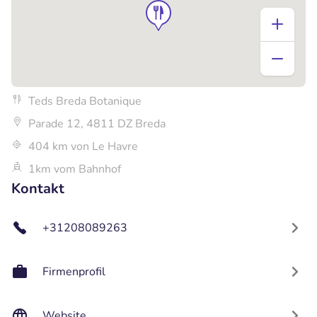
Teds Breda Botanique
Parade 12, 4811 DZ Breda
404 km von Le Havre
1km vom Bahnhof
Kontakt
+31208089263
Firmenprofil
Website