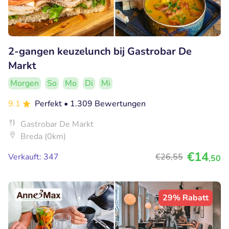
2-gangen keuzelunch bij Gastrobar De
Markt
Morgen
So
Mo
Di
Mi
9.1
Perfekt
• 1.309 Bewertungen
Gastrobar De Markt
Breda (0km)
€14
Verkauft: 347
€26
,55
,50
29% Rabatt