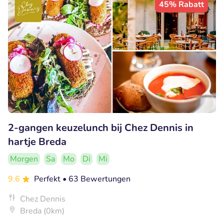
45% Rabatt
2-gangen keuzelunch bij Chez Dennis in
hartje Breda
Morgen
Sa
Mo
Di
Mi
9.6
Perfekt
• 63 Bewertungen
Chez Dennis
Breda (0km)