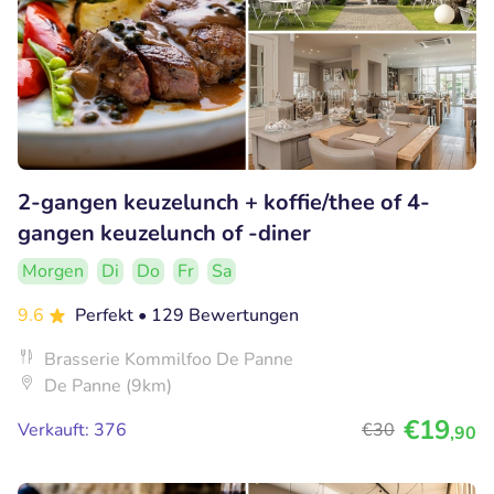
2-gangen keuzelunch + koffie/thee of 4-
gangen keuzelunch of -diner
Morgen
Di
Do
Fr
Sa
9.6
Perfekt
• 129 Bewertungen
Brasserie Kommilfoo De Panne
De Panne (9km)
€19
Verkauft: 376
€30
,90