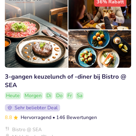
36% Rabatt
3-gangen keuzelunch of -diner bij Bistro @
SEA
Heute
Morgen
Di
Do
Fr
Sa
Sehr beliebter Deal
8.8
Hervorragend
• 146 Bewertungen
Bistro @ SEA