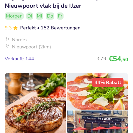
Nieuwpoort vlak bij de IJzer
Morgen
Di
Mi
Do
Fr
9.3
Perfekt
• 152 Bewertungen
Nordex
Nieuwpoort (2km)
€54
Verkauft: 144
€79
,50
44% Rabatt