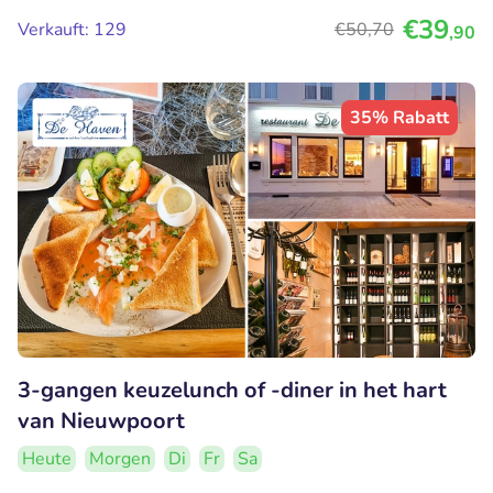
€39
Verkauft: 129
€50
,70
,90
35% Rabatt
3-gangen keuzelunch of -diner in het hart
van Nieuwpoort
Heute
Morgen
Di
Fr
Sa