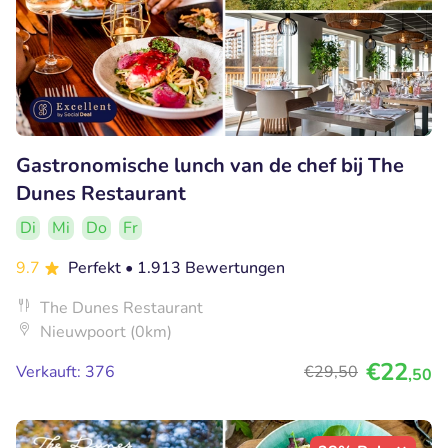
Gastronomische lunch van de chef bij The
Dunes Restaurant
Di
Mi
Do
Fr
9.7
Perfekt
• 1.913 Bewertungen
The Dunes Restaurant
Nieuwpoort (0km)
€22
Verkauft: 376
€29
,50
,50