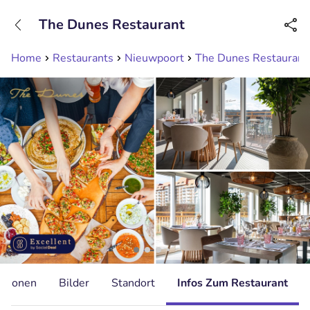
+31208089263
The Dunes Restaurant
Erreichbar bis 23:00 Uhr (max 0,09€/Min)
Home
Restaurants
Nieuwpoort
The Dunes Restaurant
ationen
Bilder
Standort
Infos Zum Restaurant