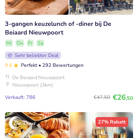
3-gangen keuzelunch of -diner bij De
Beiaard Nieuwpoort
Mi
Do
Fr
Sa
Sehr beliebter Deal
9.6
Perfekt
• 292 Bewertungen
De Beiaard Nieuwpoort
Nieuwpoort (3km)
€26
Verkauft: 786
€47
,50
,50
27% Rabatt