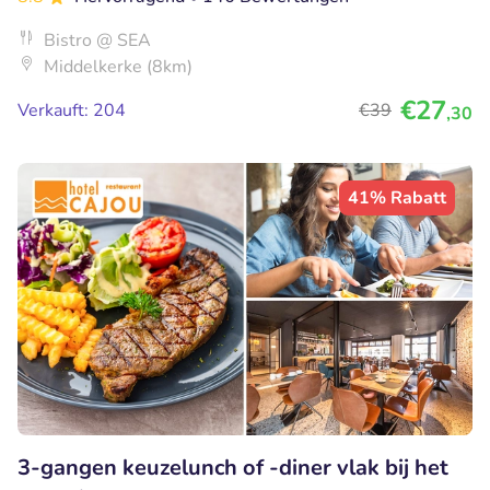
Bistro @ SEA
Middelkerke (8km)
€27
Verkauft: 204
€39
,30
41% Rabatt
3-gangen keuzelunch of -diner vlak bij het