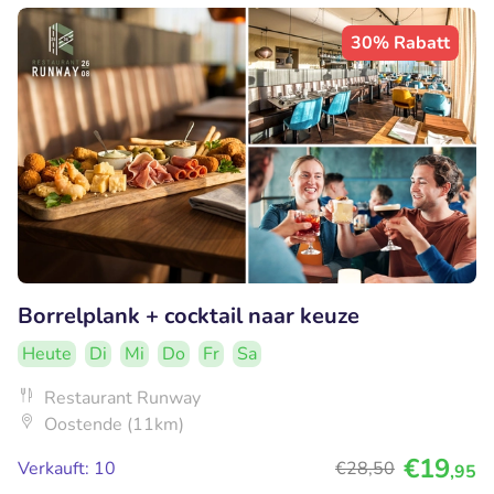
30% Rabatt
Borrelplank + cocktail naar keuze
Heute
Di
Mi
Do
Fr
Sa
Restaurant Runway
Oostende (11km)
€19
Verkauft: 10
€28
,50
,95