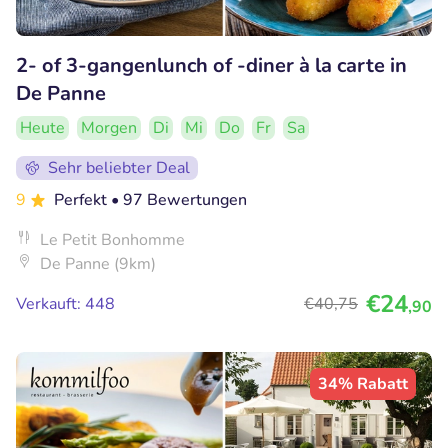
2- of 3-gangenlunch of -diner à la carte in
De Panne
Heute
Morgen
Di
Mi
Do
Fr
Sa
Sehr beliebter Deal
9
Perfekt
• 97 Bewertungen
Le Petit Bonhomme
De Panne (9km)
€24
Verkauft: 448
€40
,75
,90
34% Rabatt