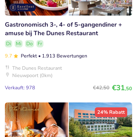
Gastronomisch 3-, 4- of 5-gangendiner +
amuse bij The Dunes Restaurant
Di
Mi
Do
Fr
9.7
Perfekt
• 1.913 Bewertungen
The Dunes Restaurant
Nieuwpoort (0km)
€31
Verkauft: 978
€42
,50
,50
24% Rabatt