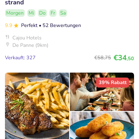
strand
Morgen
Mi
Do
Fr
Sa
9.9
Perfekt
• 52 Bewertungen
Cajou Hotels
De Panne (9km)
€34
Verkauft: 327
€58
,75
,50
39% Rabatt