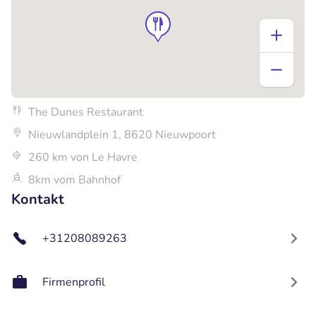
The Dunes Restaurant
Nieuwlandplein 1, 8620 Nieuwpoort
260 km von Le Havre
8km vom Bahnhof
Kontakt
+31208089263
Firmenprofil