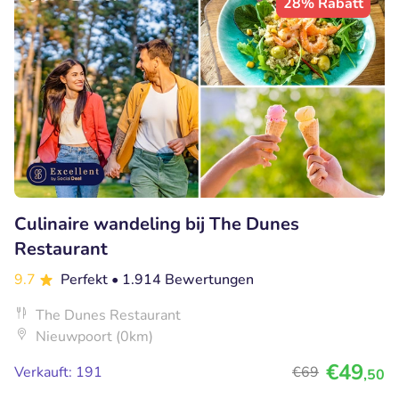
28% Rabatt
Culinaire wandeling bij The Dunes
Restaurant
9.7
Perfekt
• 1.914 Bewertungen
The Dunes Restaurant
Nieuwpoort (0km)
€49
Verkauft: 191
€69
,50