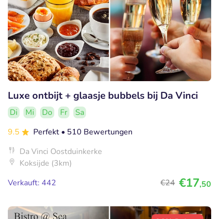
Luxe ontbijt + glaasje bubbels bij Da Vinci
Di
Mi
Do
Fr
Sa
9.5
Perfekt
• 510 Bewertungen
Da Vinci Oostduinkerke
Koksijde (3km)
€17
Verkauft: 442
€24
,50