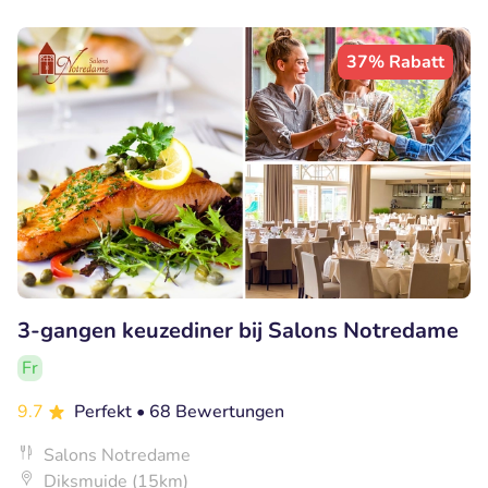
37% Rabatt
3-gangen keuzediner bij Salons Notredame
Fr
9.7
Perfekt
• 68 Bewertungen
Salons Notredame
Diksmuide (15km)