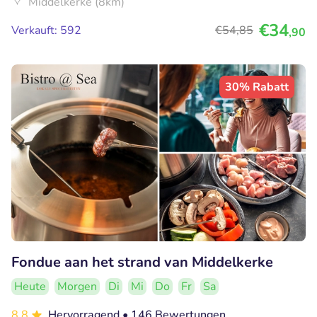
Middelkerke (8km)
€34
Verkauft: 592
€54
,85
,90
30% Rabatt
Fondue aan het strand van Middelkerke
Heute
Morgen
Di
Mi
Do
Fr
Sa
8.8
Hervorragend
• 146 Bewertungen