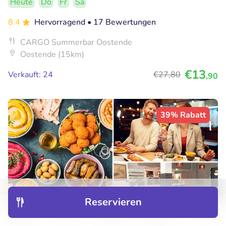
Heute
Do
Fr
Sa
8.4
Hervorragend
• 17 Bewertungen
CARGO Summerbar Oostende
Oostende (15km)
€13
Verkauft: 24
€27
,80
,90
39% Rabatt
Reservieren
Entdecken
Hotels
Restaurants
Buchungen
Menü