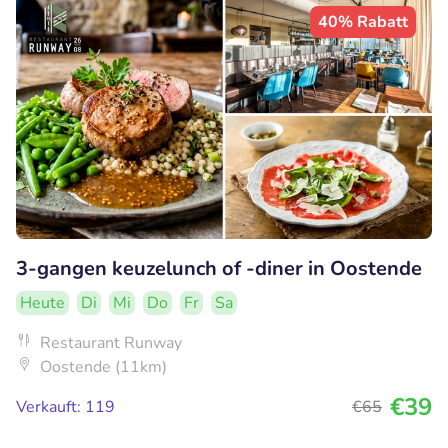
40% Rabatt
3-gangen keuzelunch of -diner in Oostende
Heute
Di
Mi
Do
Fr
Sa
Restaurant Runway
Oostende (11km)
€39
Verkauft: 119
€65