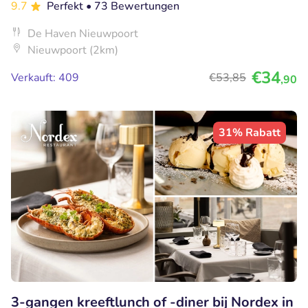
9.7
Perfekt
• 73 Bewertungen
De Haven Nieuwpoort
Nieuwpoort (2km)
€34
Verkauft: 409
€53
,85
,90
31% Rabatt
3-gangen kreeftlunch of -diner bij Nordex in