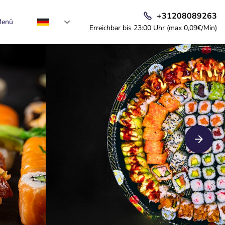
+31208089263
enü
Erreichbar bis 23:00 Uhr (max 0,09€/Min)