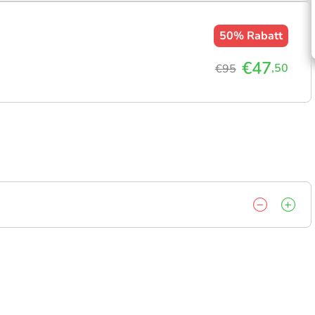
50%
Rabatt
€47
,50
€95