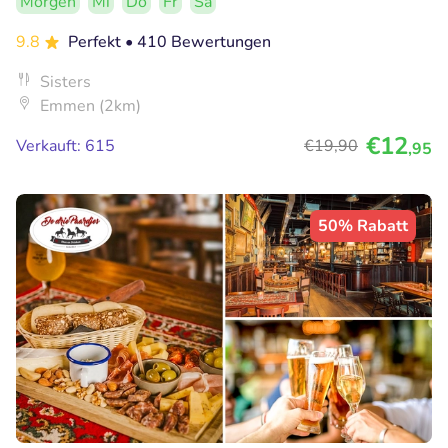
Morgen
Mi
Do
Fr
Sa
9.8
Perfekt
• 410 Bewertungen
Sisters
Emmen (2km)
€12
Verkauft: 615
€19
,90
,95
50% Rabatt