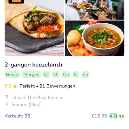
2-gangen keuzelunch
Heute
Morgen
Di
Mi
Do
Fr
Sa
9.8
Perfekt
• 21 Bewertungen
Unlock The Meal Emmen
Emmen (0km)
€9
Verkauft: 36
€16
,05
,95