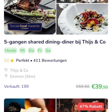
5-gangen shared dining-diner bij Thijs & Co
Heute
Mi
Do
Fr
Sa
10
Perfekt
• 411 Bewertungen
Thijs & Co
Emmen (3km)
€39
Verkauft: 199
€59
,50
,50
47% Rabatt