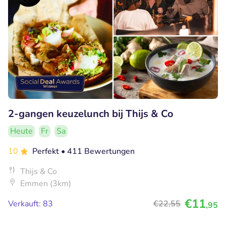
2-gangen keuzelunch bij Thijs & Co
Heute
Fr
Sa
10
Perfekt
• 411 Bewertungen
Thijs & Co
Emmen (3km)
€11
Verkauft: 83
€22
,55
,95