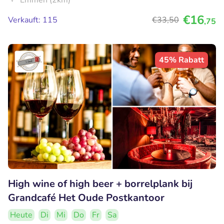
Emmen (2km)
€16
Verkauft: 115
€33
,50
,75
45% Rabatt
High wine of high beer + borrelplank bij
Grandcafé Het Oude Postkantoor
Heute
Di
Mi
Do
Fr
Sa