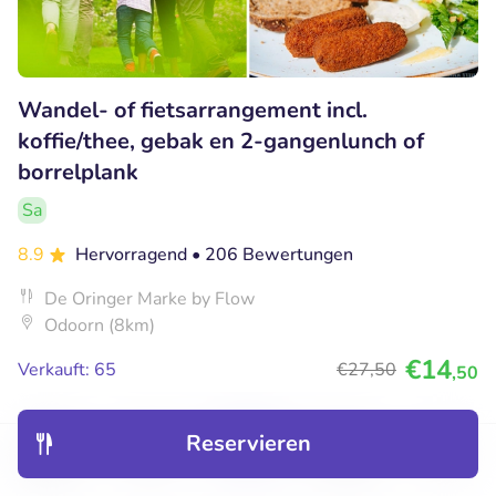
Wandel- of fietsarrangement incl.
koffie/thee, gebak en 2-gangenlunch of
borrelplank
Sa
8.9
Hervorragend
• 206 Bewertungen
De Oringer Marke by Flow
Odoorn (8km)
€14
Verkauft: 65
€27
,50
,50
Reservieren
47% Rabatt
Entdecken
Hotels
Restaurants
Buchungen
Menü