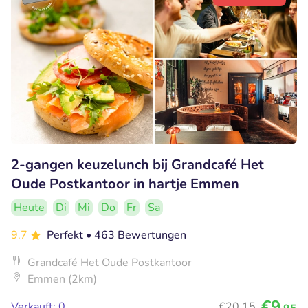
2-gangen keuzelunch bij Grandcafé Het
Oude Postkantoor in hartje Emmen
Heute
Di
Mi
Do
Fr
Sa
9.7
Perfekt
• 463 Bewertungen
Grandcafé Het Oude Postkantoor
Emmen (2km)
€9
Verkauft: 0
€20
,15