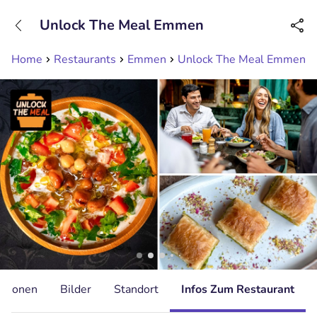
+31208089263
Unlock The Meal Emmen
Erreichbar bis 23:00 Uhr (max 0,09€/Min)
Home
Restaurants
Emmen
Unlock The Meal Emmen
ationen
Bilder
Standort
Infos Zum Restaurant