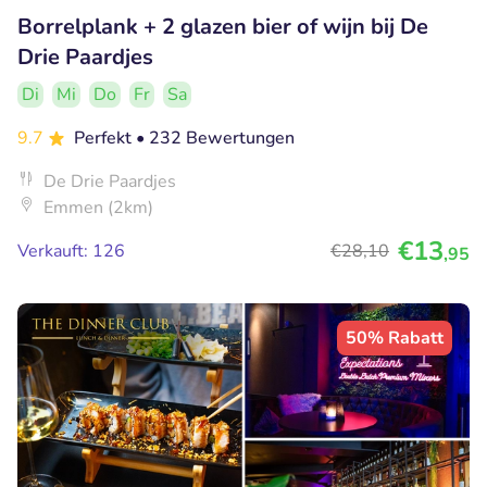
Borrelplank + 2 glazen bier of wijn bij De
Drie Paardjes
Di
Mi
Do
Fr
Sa
9.7
Perfekt
• 232 Bewertungen
De Drie Paardjes
Emmen (2km)
€13
Verkauft: 126
€28
,10
,95
50% Rabatt