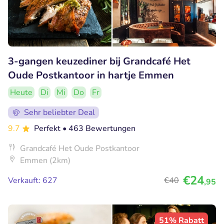
3-gangen keuzediner bij Grandcafé Het
Oude Postkantoor in hartje Emmen
Heute
Di
Mi
Do
Fr
Sehr beliebter Deal
9.7
Perfekt
• 463 Bewertungen
Grandcafé Het Oude Postkantoor
Emmen (2km)
€24
Verkauft: 627
€40
,95
51% Rabatt