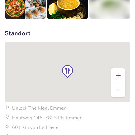
+6
Standort
Unlock The Meal Emmen
Houtweg 146, 7823 PH Emmen
601 km von Le Havre