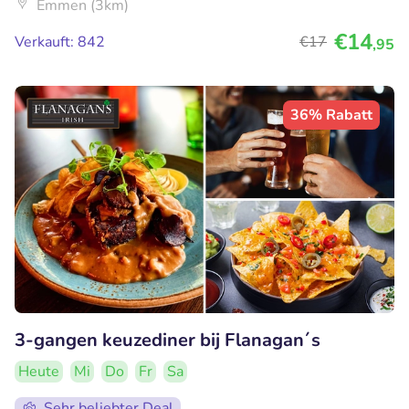
Emmen (3km)
€14
Verkauft: 842
€17
,95
36% Rabatt
3-gangen keuzediner bij Flanagan´s
Heute
Mi
Do
Fr
Sa
Sehr beliebter Deal