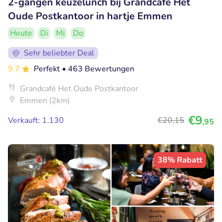
2-gangen keuzelunch bij Grandcafé Het
Oude Postkantoor in hartje Emmen
Heute
Di
Mi
Do
Sehr beliebter Deal
9.7
Perfekt
• 463 Bewertungen
Grandcafé Het Oude Postkantoor
Emmen (2km)
€9
Verkauft: 1.130
€20
,15
,95
38% Rabatt