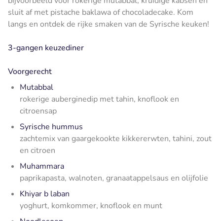
bijvoorbeeld voor rokerige mutabbal, kruidige kabseh en
sluit af met pistache baklawa of chocoladecake. Kom
langs en ontdek de rijke smaken van de Syrische keuken!
3-gangen keuzediner
Voorgerecht
Mutabbal
rokerige auberginedip met tahin, knoflook en
citroensap
Syrische hummus
zachtemix van gaargekookte kikkererwten, tahini, zout
en citroen
Muhammara
paprikapasta, walnoten, granaatappelsaus en olijfolie
Khiyar b laban
yoghurt, komkommer, knoflook en munt