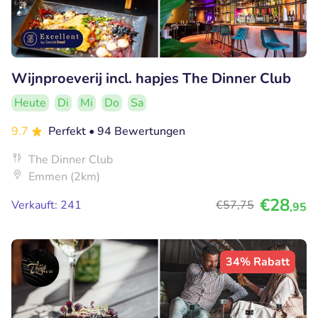
Wijnproeverij incl. hapjes The Dinner Club
Heute
Di
Mi
Do
Sa
9.7
Perfekt
• 94 Bewertungen
The Dinner Club
Emmen (2km)
€28
Verkauft: 241
€57
,75
,95
34% Rabatt