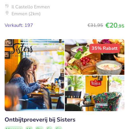
Il Castello Emmen
Emmen (2km)
€20
Verkauft: 197
€31
,95
,95
35% Rabatt
Ontbijtproeverij bij Sisters