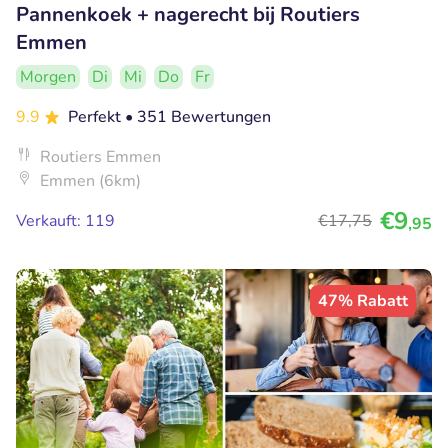
Pannenkoek + nagerecht bij Routiers
Emmen
Morgen
Di
Mi
Do
Fr
9.9
Perfekt
• 351 Bewertungen
Routiers Emmen
Emmen (6km)
€9
Verkauft: 119
€17
,75
,95
47% Rabatt