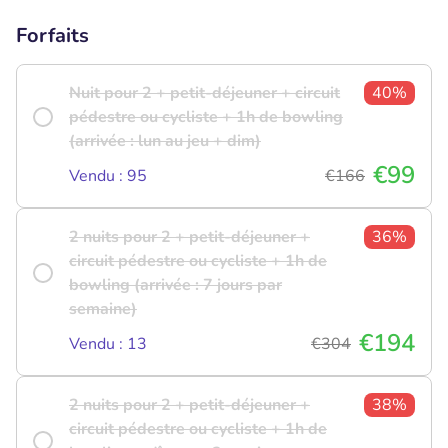
Forfaits
Nuit pour 2 + petit-déjeuner + circuit
40%
pédestre ou cycliste + 1h de bowling
(arrivée : lun au jeu + dim)
€99
Vendu : 95
€166
2 nuits pour 2 + petit-déjeuner +
36%
circuit pédestre ou cycliste + 1h de
bowling (arrivée : 7 jours par
semaine)
€194
Vendu : 13
€304
2 nuits pour 2 + petit-déjeuner +
38%
circuit pédestre ou cycliste + 1h de