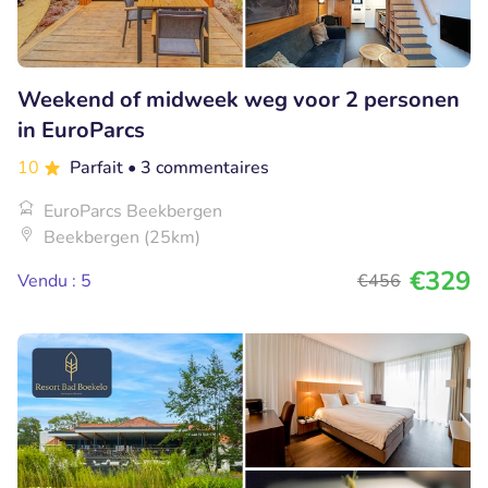
Weekend of midweek weg voor 2 personen
in EuroParcs
10
Parfait
• 3 commentaires
EuroParcs Beekbergen
Beekbergen (25km)
€329
Vendu : 5
€456