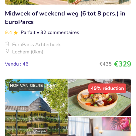
Midweek of weekend weg (6 tot 8 pers.) in
EuroParcs
9.4
Parfait
• 32 commentaires
EuroParcs Achterhoek
Lochem (0km)
€329
Vendu : 46
€435
49% réduction