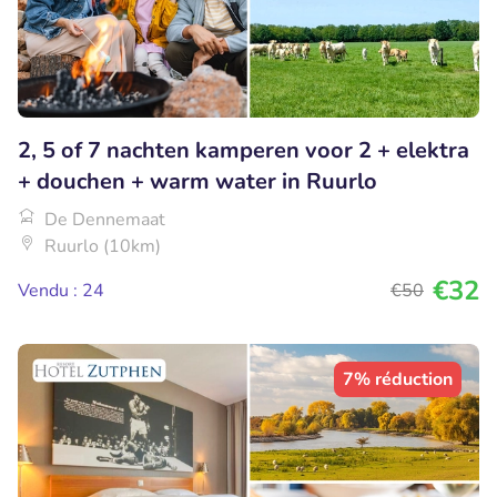
2, 5 of 7 nachten kamperen voor 2 + elektra
+ douchen + warm water in Ruurlo
De Dennemaat
Ruurlo (10km)
€32
Vendu : 24
€50
7% réduction