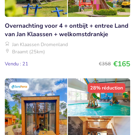
Overnachting voor 4 + ontbijt + entree Land
van Jan Klaassen + welkomstdrankje
Jan Klaassen Dromenland
Braamt (25km)
€165
Vendu : 21
€358
28% réduction