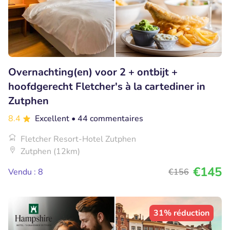
Overnachting(en) voor 2 + ontbijt +
hoofdgerecht Fletcher's à la cartediner in
Zutphen
8.4
Excellent
• 44 commentaires
Fletcher Resort-Hotel Zutphen
Zutphen (12km)
€145
Vendu : 8
€156
31% réduction