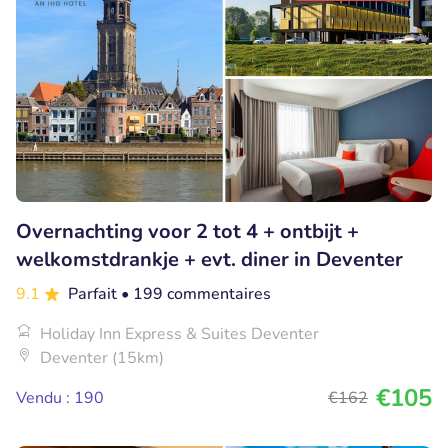
Overnachting voor 2 tot 4 + ontbijt +
welkomstdrankje + evt. diner in Deventer
9.1
Parfait
• 199 commentaires
Holiday Inn Express & Suites Deventer
Deventer (15km)
€105
Vendu : 190
€162