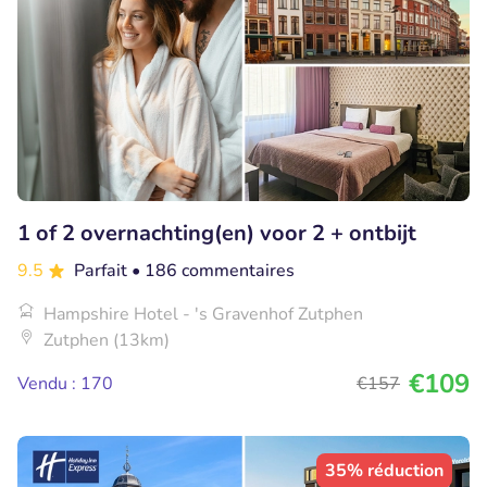
1 of 2 overnachting(en) voor 2 + ontbijt
9.5
Parfait
• 186 commentaires
Hampshire Hotel - 's Gravenhof Zutphen
Zutphen (13km)
€109
Vendu : 170
€157
35% réduction