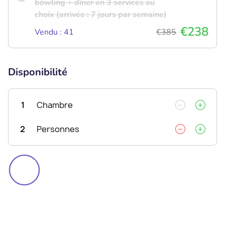
bowling + dîner en 3 services au
choix (arrivée : 7 jours par semaine)
€238
Vendu : 41
€385
Disponibilité
1
Chambre
2
Personnes