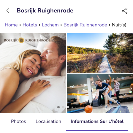
+31208089263
Bosrijk Ruighenrode
Disponible jusqu'à 23:00 heures
Home
Hotels
Lochem
Bosrijk Ruighenrode
Nuit(s) p
s
Photos
Localisation
Informations Sur L'hôtel