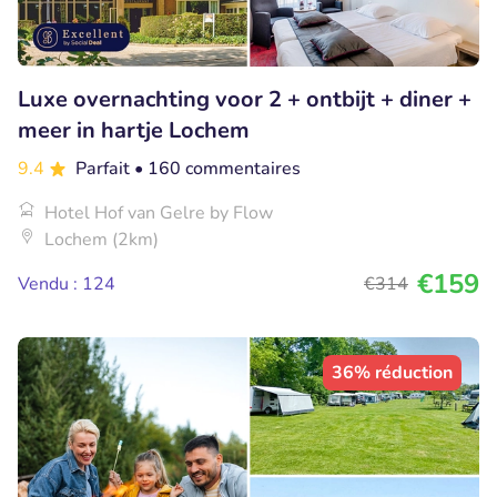
Luxe overnachting voor 2 + ontbijt + diner +
meer in hartje Lochem
9.4
Parfait
• 160 commentaires
Hotel Hof van Gelre by Flow
Lochem (2km)
€159
Vendu : 124
€314
36% réduction