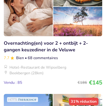
Overnachting(en) voor 2 + ontbijt + 2-
gangen keuzediner in de Veluwe
7.7
Bien
• 68 commentaires
Hotel-Restaurant de Wipselberg
Beekbergen (28km)
€145
Vendu : 85
€186
31% réduction