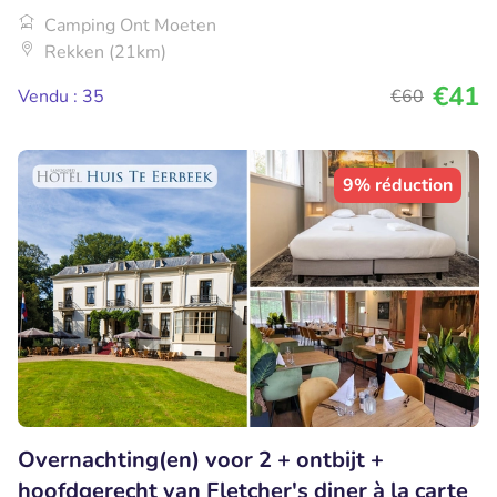
Camping Ont Moeten
Rekken (21km)
€41
Vendu : 35
€60
9% réduction
Overnachting(en) voor 2 + ontbijt +
hoofdgerecht van Fletcher's diner à la carte