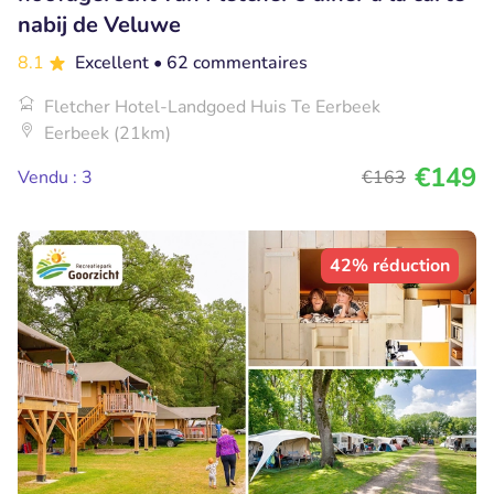
nabij de Veluwe
8.1
Excellent
• 62 commentaires
Fletcher Hotel-Landgoed Huis Te Eerbeek
Eerbeek (21km)
€149
Vendu : 3
€163
42% réduction