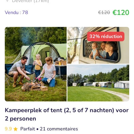
Deventer (17km)
€120
Vendu : 78
€120
32% réduction
Kampeerplek of tent (2, 5 of 7 nachten) voor
2 personen
9.9
Parfait
• 21 commentaires