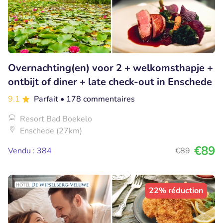
Overnachting(en) voor 2 + welkomsthapje +
ontbijt of diner + late check-out in Enschede
9.1
Parfait
• 178 commentaires
Resort Bad Boekelo
Enschede (27km)
€89
Vendu : 384
€89
22% réduction