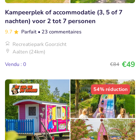
Kampeerplek of accommodatie (3, 5 of 7
nachten) voor 2 tot 7 personen
9.7
Parfait
• 23 commentaires
Recreatiepark Goorzicht
Aalten (24km)
€49
Vendu : 0
€84
54% réduction