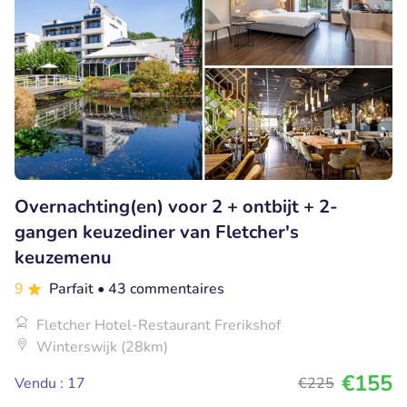
Overnachting(en) voor 2 + ontbijt + 2-
gangen keuzediner van Fletcher's
keuzemenu
9
Parfait
• 43 commentaires
Fletcher Hotel-Restaurant Frerikshof
Winterswijk (28km)
€155
Vendu : 17
€225