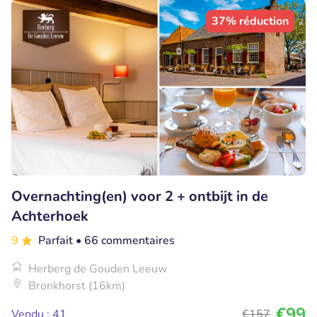
37% réduction
Overnachting(en) voor 2 + ontbijt in de
Achterhoek
9
Parfait
• 66 commentaires
Herberg de Gouden Leeuw
Bronkhorst (16km)
€99
Vendu : 41
€157