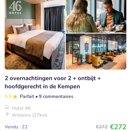
2 overnachtingen voor 2 + ontbijt +
hoofdgerecht in de Kempen
9.9
Parfait
• 9 commentaires
Hotel 46
Wintelre (27km)
€272
Vendu : 22
€272