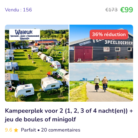
€99
Vendu : 156
€173
36% réduction
Kampeerplek voor 2 (1, 2, 3 of 4 nacht(en)) +
jeu de boules of minigolf
9.6
Parfait
• 20 commentaires