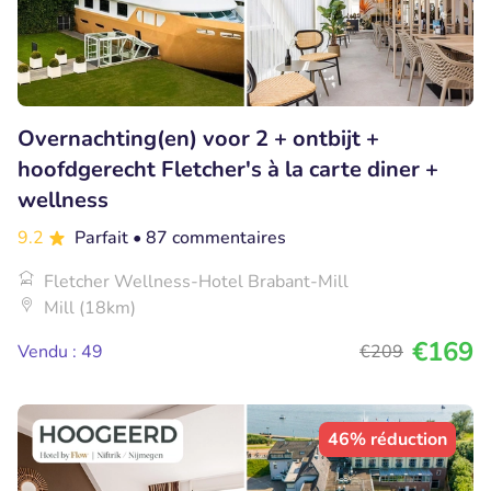
Overnachting(en) voor 2 + ontbijt +
hoofdgerecht Fletcher's à la carte diner +
wellness
9.2
Parfait
• 87 commentaires
Fletcher Wellness-Hotel Brabant-Mill
Mill (18km)
€169
Vendu : 49
€209
46% réduction