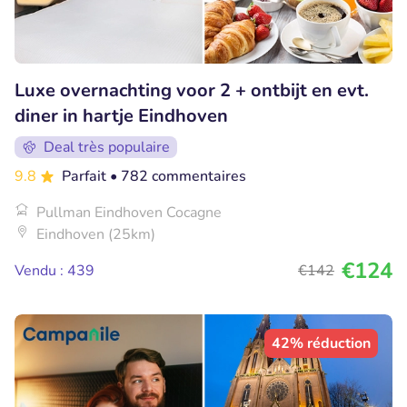
Luxe overnachting voor 2 + ontbijt en evt.
diner in hartje Eindhoven
Deal très populaire
9.8
Parfait
• 782 commentaires
Pullman Eindhoven Cocagne
Eindhoven (25km)
€124
Vendu : 439
€142
42% réduction