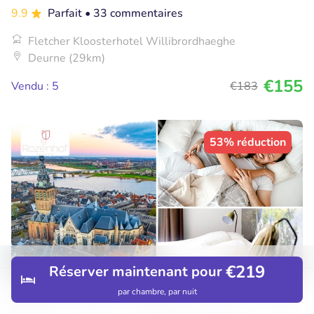
9.9
Parfait
• 33 commentaires
Fletcher Kloosterhotel Willibrordhaeghe
Deurne (29km)
€155
Vendu : 5
€183
53% réduction
€219
Réserver maintenant pour
par chambre, par nuit
Découvrir
Hôtels
Restaurants
Réservations
Menu