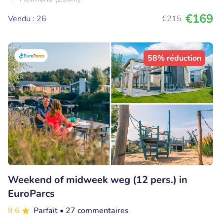
€169
Vendu : 26
€215
58% réduction
Weekend of midweek weg (12 pers.) in
EuroParcs
9.6
Parfait
• 27 commentaires