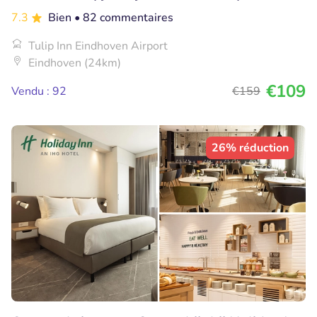
7.3
Bien
• 82 commentaires
Tulip Inn Eindhoven Airport
Eindhoven (24km)
€109
Vendu : 92
€159
26% réduction