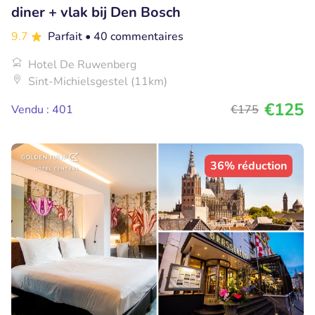
diner + vlak bij Den Bosch
9.7
Parfait
• 40 commentaires
Hotel De Ruwenberg
Sint-Michielsgestel (11km)
€125
Vendu : 401
€175
36% réduction