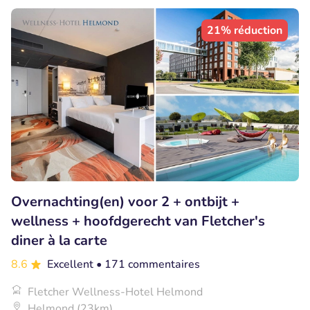
21% réduction
Overnachting(en) voor 2 + ontbijt +
wellness + hoofdgerecht van Fletcher's
diner à la carte
8.6
Excellent
• 171 commentaires
Fletcher Wellness-Hotel Helmond
Helmond (23km)