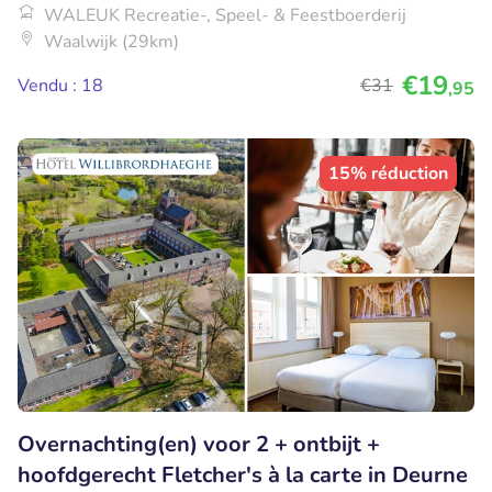
WALEUK Recreatie-, Speel- & Feestboerderij
Waalwijk (29km)
€19
Vendu : 18
€31
,95
15% réduction
Overnachting(en) voor 2 + ontbijt +
hoofdgerecht Fletcher's à la carte in Deurne