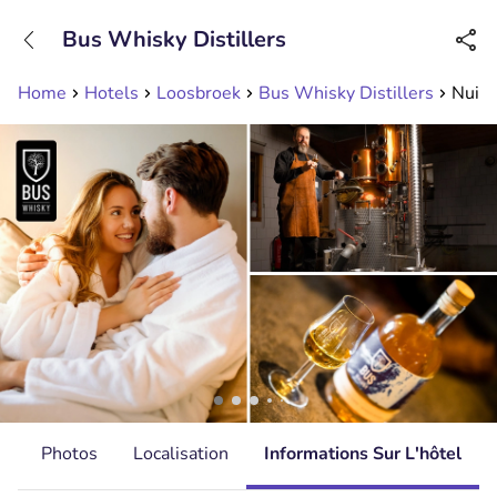
+31208089263
Bus Whisky Distillers
Disponible jusqu'à 23:00 heures
Home
Hotels
Loosbroek
Bus Whisky Distillers
Nuit 
s
Photos
Localisation
Informations Sur L'hôtel