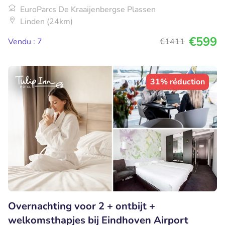
EuroParcs De Kraaijenbergse Plassen
Linden (24km)
€599
Vendu : 7
€1411
31% réduction
Overnachting voor 2 + ontbijt +
welkomsthapjes bij Eindhoven Airport