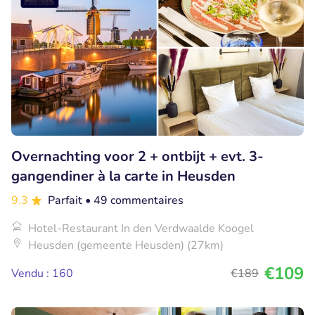
Overnachting voor 2 + ontbijt + evt. 3-
gangendiner à la carte in Heusden
9.3
Parfait
• 49 commentaires
Hotel-Restaurant In den Verdwaalde Koogel
Heusden (gemeente Heusden) (27km)
€109
Vendu : 160
€189