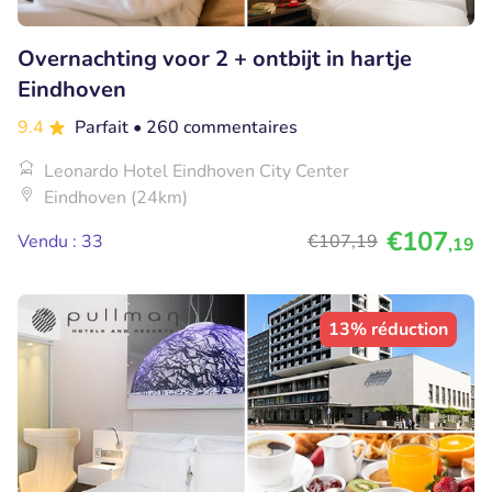
Overnachting voor 2 + ontbijt in hartje
Eindhoven
9.4
Parfait
• 260 commentaires
Leonardo Hotel Eindhoven City Center
Eindhoven (24km)
€107
Vendu : 33
€107
,19
,19
13% réduction