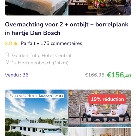
Overnachting voor 2 + ontbijt + borrelplank
in hartje Den Bosch
9.8
Parfait
• 175 commentaires
Golden Tulip Hotel Central
's-Hertogenbosch (14km)
€156
Vendu : 36
€166
,36
,40
19% réduction