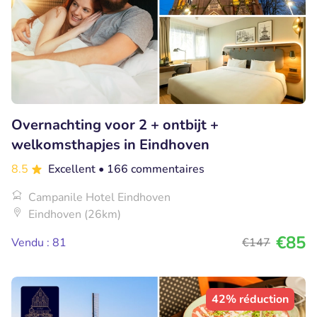
Overnachting voor 2 + ontbijt +
welkomsthapjes in Eindhoven
8.5
Excellent
• 166 commentaires
Campanile Hotel Eindhoven
Eindhoven (26km)
€85
Vendu : 81
€147
42% réduction