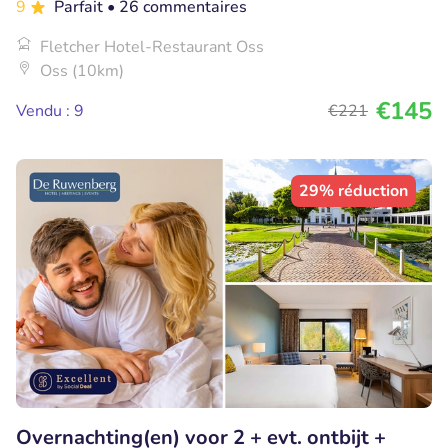
9
Parfait
• 26 commentaires
Fletcher Hotel-Restaurant Oss
Oss (10km)
€145
Vendu : 9
€221
29% réduction
Overnachting(en) voor 2 + evt. ontbijt +