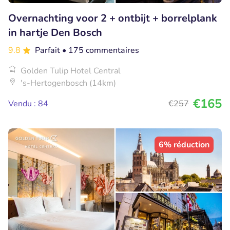
Overnachting voor 2 + ontbijt + borrelplank
in hartje Den Bosch
9.8
Parfait
• 175 commentaires
Golden Tulip Hotel Central
's-Hertogenbosch (14km)
€165
Vendu : 84
€257
6% réduction