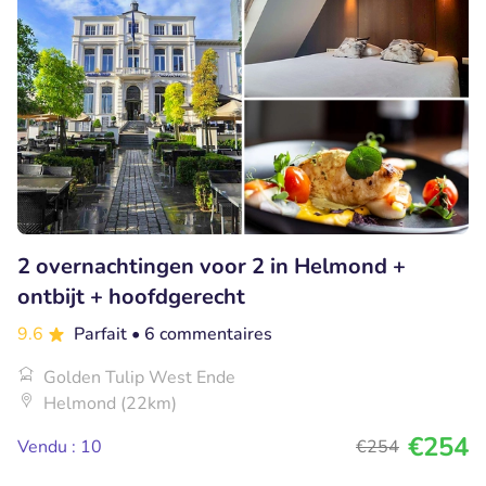
2 overnachtingen voor 2 in Helmond +
ontbijt + hoofdgerecht
9.6
Parfait
• 6 commentaires
Golden Tulip West Ende
Helmond (22km)
€254
Vendu : 10
€254