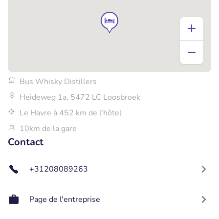
Bus Whisky Distillers
Heideweg 1a, 5472 LC Loosbroek
Le Havre à 452 km de l'hôtel
10km de la gare
Contact
+31208089263
Page de l'entreprise