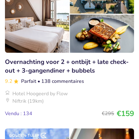
Overnachting voor 2 + ontbijt + late check-
out + 3-gangendiner + bubbels
9.2
Parfait
• 138 commentaires
Hotel Hoogeerd by Flow
Niftrik (19km)
€159
Vendu : 134
€295