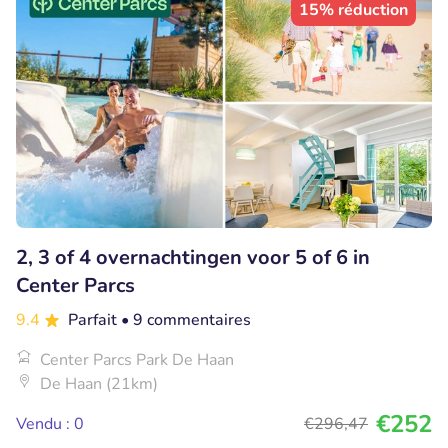
15% réduction
2, 3 of 4 overnachtingen voor 5 of 6 in
Center Parcs
9.4
Parfait
• 9 commentaires
Center Parcs Park De Haan
De Haan (21km)
€252
Vendu : 0
€296
,47