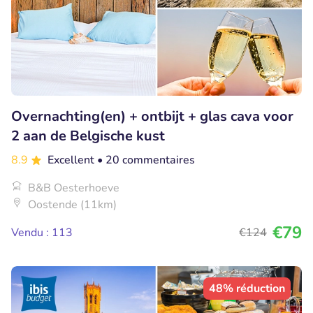
Overnachting(en) + ontbijt + glas cava voor
2 aan de Belgische kust
8.9
Excellent
• 20 commentaires
B&B Oesterhoeve
Oostende (11km)
€79
Vendu : 113
€124
48% réduction