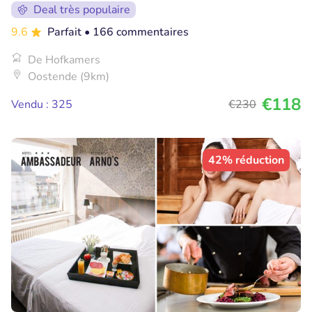
Deal très populaire
9.6
Parfait
• 166 commentaires
De Hofkamers
Oostende (9km)
€118
Vendu : 325
€230
42% réduction