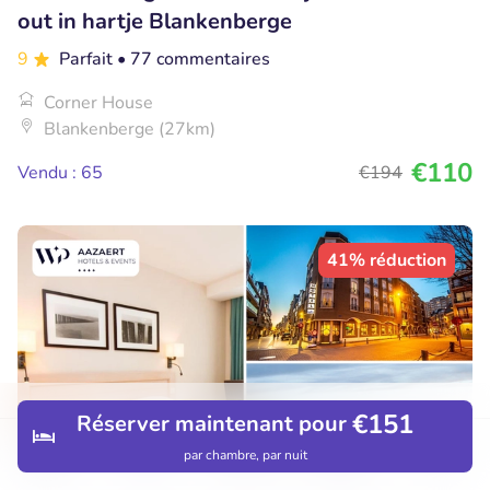
out in hartje Blankenberge
9
Parfait
• 77 commentaires
Corner House
Blankenberge (27km)
€110
Vendu : 65
€194
41% réduction
€151
Réserver maintenant pour
par chambre, par nuit
Découvrir
Hôtels
Restaurants
Réservations
Menu