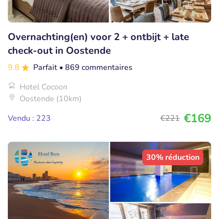
Overnachting(en) voor 2 + ontbijt + late
check-out in Oostende
9.8
Parfait
• 869 commentaires
Hotel Cocoon
Oostende (10km)
€169
Vendu : 223
€221
30% réduction