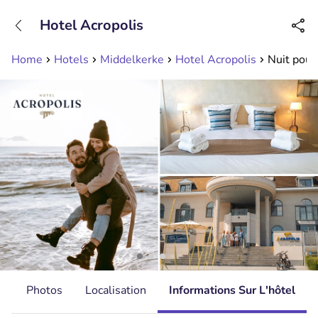
+31208089263
Hotel Acropolis
Disponible jusqu'à 23:00 heures
Home
Hotels
Middelkerke
Hotel Acropolis
Nuit pour
s
Photos
Localisation
Informations Sur L'hôtel