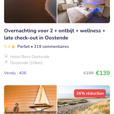
Overnachting voor 2 + ontbijt + wellness +
late check-out in Oostende
9.4
Parfait
• 319 commentaires
Hotel Bero Oostende
Oostende (10km)
€139
Vendu : 406
€199
36% réduction