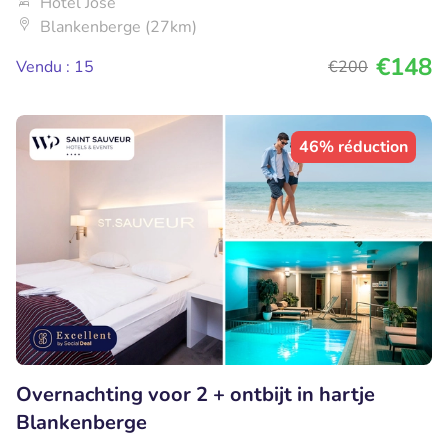
Hôtel José
Blankenberge (27km)
€148
Vendu : 15
€200
46% réduction
Overnachting voor 2 + ontbijt in hartje
Blankenberge