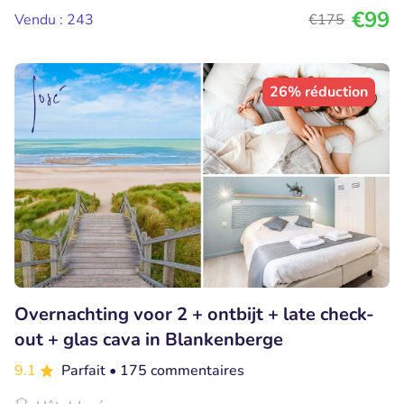
€99
Vendu : 243
€175
26% réduction
Overnachting voor 2 + ontbijt + late check-
out + glas cava in Blankenberge
9.1
Parfait
• 175 commentaires