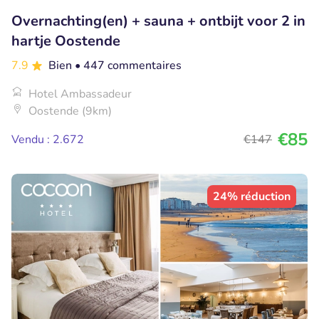
Overnachting(en) + sauna + ontbijt voor 2 in
hartje Oostende
7.9
Bien
• 447 commentaires
Hotel Ambassadeur
Oostende (9km)
€85
Vendu : 2.672
€147
24% réduction