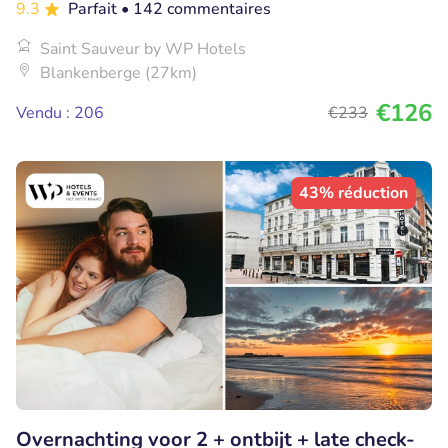
9.3
Parfait
• 142 commentaires
Saint Sauveur by WP Hotels
Blankenberge (27km)
€126
Vendu : 206
€233
43% réduction
Overnachting voor 2 + ontbijt + late check-