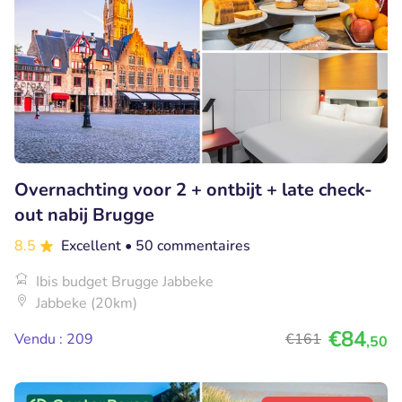
Overnachting voor 2 + ontbijt + late check-
out nabij Brugge
8.5
Excellent
• 50 commentaires
Ibis budget Brugge Jabbeke
Jabbeke (20km)
€84
Vendu : 209
€161
,50