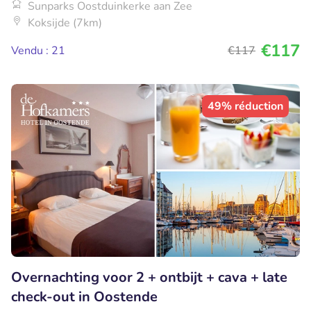
Sunparks Oostduinkerke aan Zee
Koksijde (7km)
€117
Vendu : 21
€117
49% réduction
Overnachting voor 2 + ontbijt + cava + late
check-out in Oostende