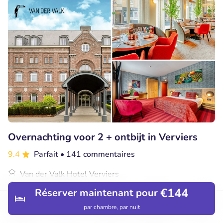
Overnachting voor 2 + ontbijt in Verviers
9.4
Parfait
• 141 commentaires
Van der Valk Hotel Verviers
Verviers (20km)
€144
Réserver maintenant pour
€126
Vendu : 133
€126
par chambre, par nuit
Découvrir
Hôtels
Restaurants
Réservations
Menu