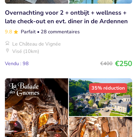
Overnachting voor 2 + ontbijt + wellness +
late check-out en evt. diner in de Ardennen
9.8
Parfait
• 28 commentaires
Le Château de Vignée
Visé (10km)
€250
Vendu : 98
€400
35% réduction