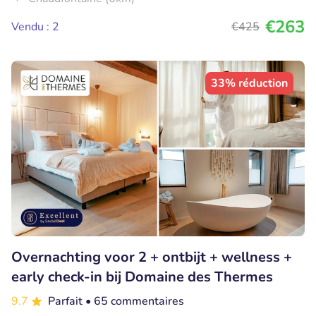
€263
Vendu : 2
€425
33% réduction
Overnachting voor 2 + ontbijt + wellness +
early check-in bij Domaine des Thermes
9.7
Parfait
• 65 commentaires