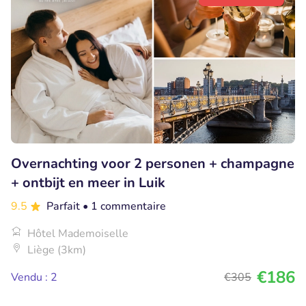
Overnachting voor 2 personen + champagne
+ ontbijt en meer in Luik
9.5
Parfait
• 1 commentaire
Hôtel Mademoiselle
Liège (3km)
€186
Vendu : 2
€305