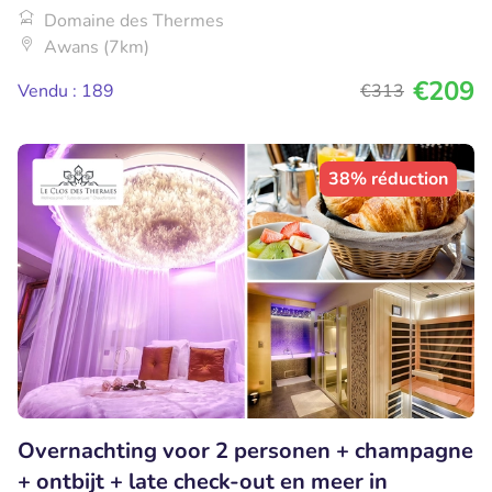
Domaine des Thermes
Awans (7km)
€209
Vendu : 189
€313
38% réduction
Overnachting voor 2 personen + champagne
+ ontbijt + late check-out en meer in