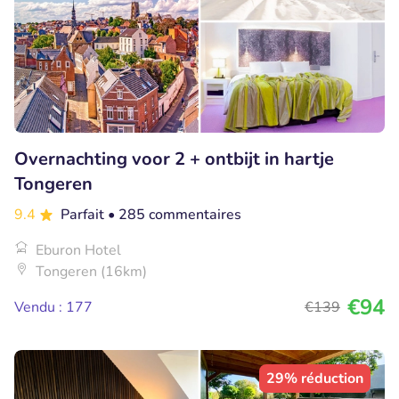
Overnachting voor 2 + ontbijt in hartje
Tongeren
9.4
Parfait
• 285 commentaires
Eburon Hotel
Tongeren (16km)
€94
Vendu : 177
€139
29% réduction