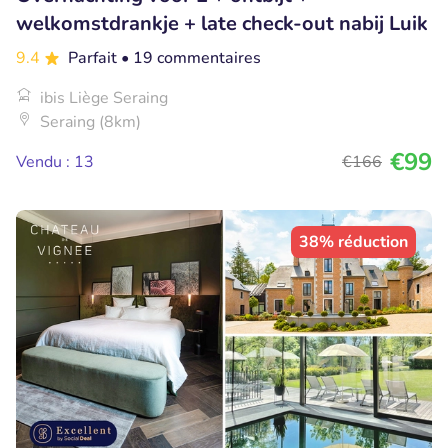
welkomstdrankje + late check-out nabij Luik
9.4
Parfait
• 19 commentaires
ibis Liège Seraing
Seraing (8km)
€99
Vendu : 13
€166
38% réduction