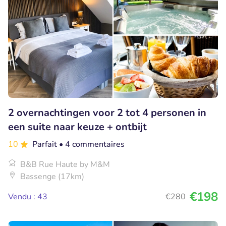
2 overnachtingen voor 2 tot 4 personen in
een suite naar keuze + ontbijt
10
Parfait
• 4 commentaires
B&B Rue Haute by M&M
Bassenge (17km)
€198
Vendu : 43
€280