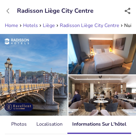
+31208089263
Radisson Liège City Centre
Disponible jusqu'à 23:00 heures
Home
Hotels
Liège
Radisson Liège City Centre
Nuit 
s
Photos
Localisation
Informations Sur L'hôtel