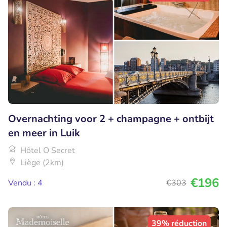
Overnachting voor 2 + champagne + ontbijt
en meer in Luik
Hôtel O Secret
Liège (2km)
€196
Vendu : 4
€303
39% réduction