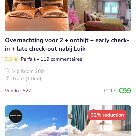
Overnachting voor 2 + ontbijt + early check-
in + late check-out nabij Luik
9.5
Parfait
• 119 commentaires
Vip Room 209
Trooz (11km)
€99
Vendu : 627
€217
32% réduction