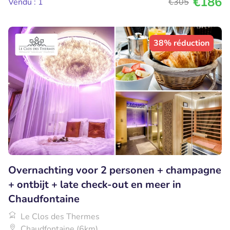
€186
Vendu : 1
€305
38% réduction
Overnachting voor 2 personen + champagne
+ ontbijt + late check-out en meer in
Chaudfontaine
Le Clos des Thermes
Chaudfontaine (6km)