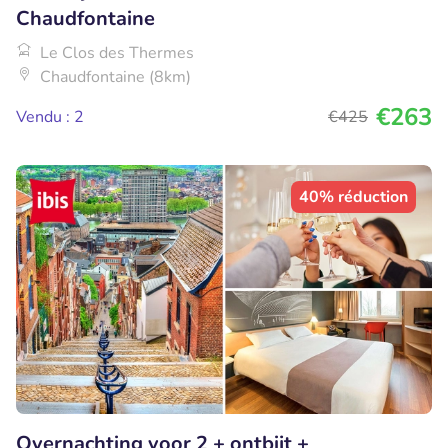
Chaudfontaine
Le Clos des Thermes
Chaudfontaine (8km)
€263
Vendu : 2
€425
40% réduction
Overnachting voor 2 + ontbijt +