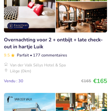
Overnachting voor 2 + ontbijt + late check-
out in hartje Luik
9.5
Parfait
• 177 commentaires
Van der Valk Sélys Hotel & Spa
Liège (0km)
€165
Vendu : 30
€165