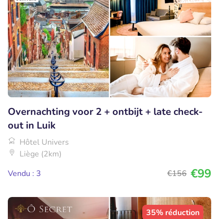
Overnachting voor 2 + ontbijt + late check-
out in Luik
Hôtel Univers
Liège (2km)
€99
Vendu : 3
€156
35% réduction