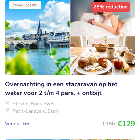
28% réduction
Overnachting in een stacaravan op het
water voor 2 t/m 4 pers. + ontbijt
Steven-Roos B&B
Petit-Lanaye (19km)
€129
Vendu : 66
€180