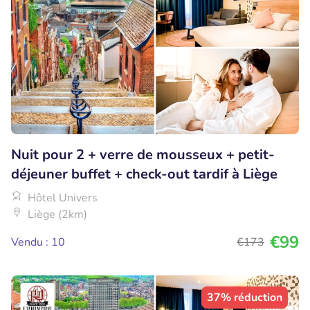
Nuit pour 2 + verre de mousseux + petit-
déjeuner buffet + check-out tardif à Liège
Hôtel Univers
Liège (2km)
€99
Vendu : 10
€173
37% réduction