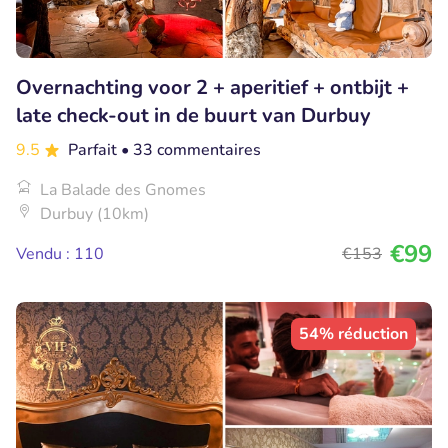
Overnachting voor 2 + aperitief + ontbijt +
late check-out in de buurt van Durbuy
9.5
Parfait
• 33 commentaires
La Balade des Gnomes
Durbuy (10km)
€99
Vendu : 110
€153
54% réduction