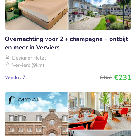
Overnachting voor 2 + champagne + ontbijt
en meer in Verviers
Designer Hotel
Verviers (9km)
€231
Vendu : 7
€402