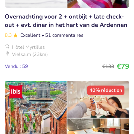
Overnachting voor 2 + ontbijt + late check-
out + evt. diner in het hart van de Ardennen
8.3
Excellent
• 51 commentaires
Hôtel Myrtilles
Vielsalm (23km)
€79
Vendu : 59
€133
40% réduction