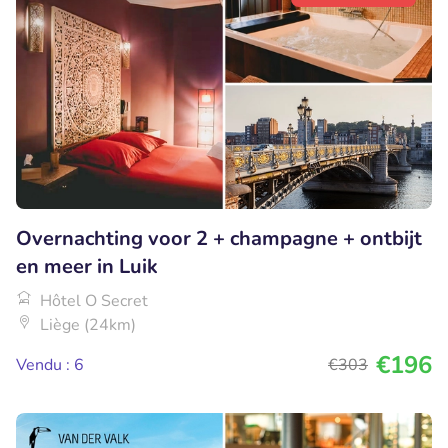
Overnachting voor 2 + champagne + ontbijt
en meer in Luik
Hôtel O Secret
Liège (24km)
€196
Vendu : 6
€303