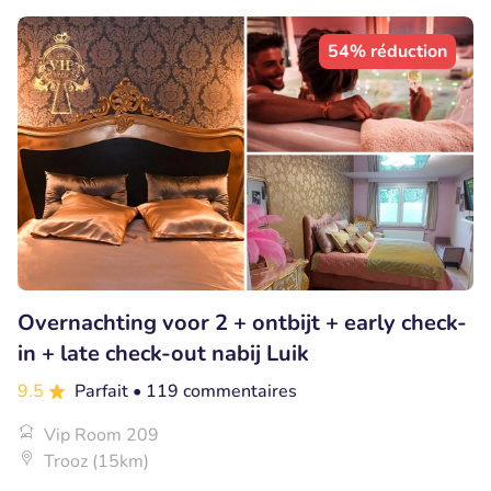
54% réduction
Overnachting voor 2 + ontbijt + early check-
in + late check-out nabij Luik
9.5
Parfait
• 119 commentaires
Vip Room 209
Trooz (15km)