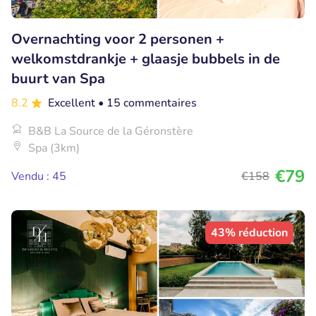
Overnachting voor 2 personen +
welkomstdrankje + glaasje bubbels in de
buurt van Spa
8.2
Excellent
• 15 commentaires
B&B La Source de la Géronstère
Spa (3km)
€79
Vendu : 45
€158
43% réduction