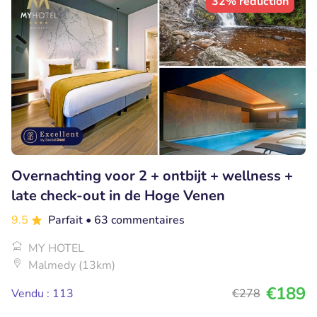
32% réduction
Overnachting voor 2 + ontbijt + wellness +
late check-out in de Hoge Venen
9.5
Parfait
• 63 commentaires
MY HOTEL
Malmedy (13km)
€189
Vendu : 113
€278