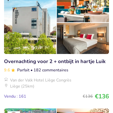
Overnachting voor 2 + ontbijt in hartje Luik
9.6
Parfait
• 182 commentaires
Van der Valk Hotel Liège Congrès
Liège (25km)
€136
Vendu : 161
€136