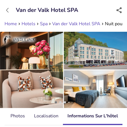
+31208089263
Van der Valk Hotel SPA
Disponible jusqu'à 23:00 heures
Home
Hotels
Spa
Van der Valk Hotel SPA
Nuit pour 
s
Photos
Localisation
Informations Sur L'hôtel