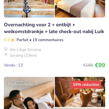
Overnachting voor 2 + ontbijt +
welkomstdrankje + late check-out nabij Luik
9.4
Parfait
• 19 commentaires
ibis Liège Seraing
Seraing (23km)
€99
Vendu : 13
€166
39% réduction