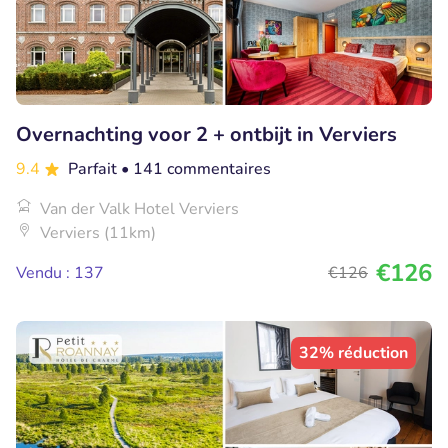
Overnachting voor 2 + ontbijt in Verviers
9.4
Parfait
• 141 commentaires
Van der Valk Hotel Verviers
Verviers (11km)
€126
Vendu : 137
€126
32% réduction