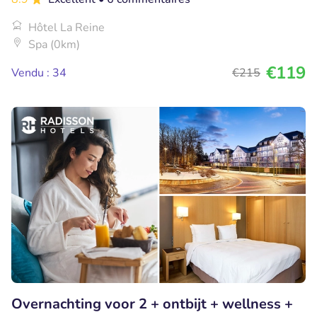
Hôtel La Reine
Spa (0km)
€119
Vendu : 34
€215
Overnachting voor 2 + ontbijt + wellness +