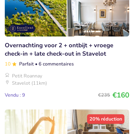
Overnachting voor 2 + ontbijt + vroege
check-in + late check-out in Stavelot
10
Parfait
• 6 commentaires
Petit Roannay
Stavelot (11km)
€160
Vendu : 9
€235
20% réduction