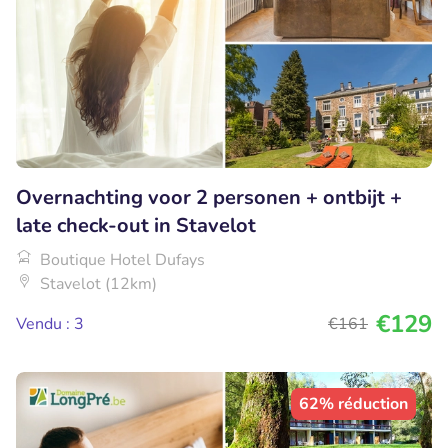
Overnachting voor 2 personen + ontbijt +
late check-out in Stavelot
Boutique Hotel Dufays
Stavelot (12km)
€129
Vendu : 3
€161
62% réduction