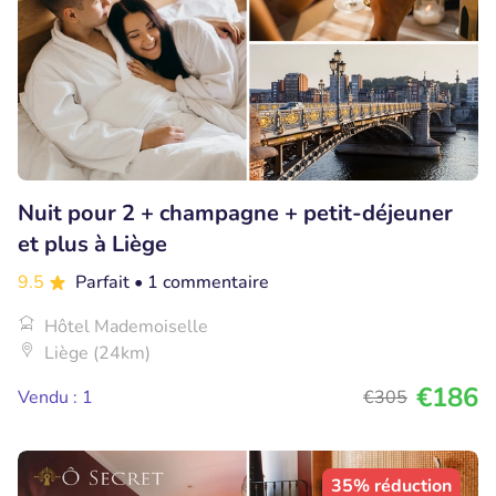
Nuit pour 2 + champagne + petit-déjeuner
et plus à Liège
9.5
Parfait
• 1 commentaire
Hôtel Mademoiselle
Liège (24km)
€186
Vendu : 1
€305
35% réduction