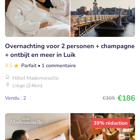
Overnachting voor 2 personen + champagne
+ ontbijt en meer in Luik
9.5
Parfait
• 1 commentaire
Hôtel Mademoiselle
Liège (24km)
€186
Vendu : 2
€305
39% réduction