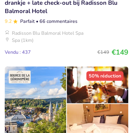
drankje + late check-out bij Radisson Blu
Balmoral Hotel
9.2
Parfait
• 66 commentaires
Radisson Blu Balmoral Hotel Spa
Spa (1km)
€149
Vendu : 437
€149
50% réduction