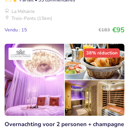
9.5
Parfait
• 55 commentaires
La Métairie
Trois-Ponts (15km)
€95
Vendu : 15
€183
38% réduction
Overnachting voor 2 personen + champagne