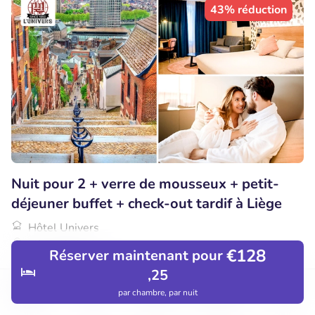
43% réduction
Nuit pour 2 + verre de mousseux + petit-
déjeuner buffet + check-out tardif à Liège
Hôtel Univers
Liège (25km)
€128
Réserver maintenant pour
€99
Vendu : 11
€173
,25
par chambre, par nuit
Découvrir
Hôtels
Restaurants
Réservations
Menu