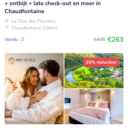
+ ontbijt + late check-out en meer in
Chaudfontaine
Le Clos des Thermes
Chaudfontaine (18km)
€263
Vendu : 2
€425
39% réduction