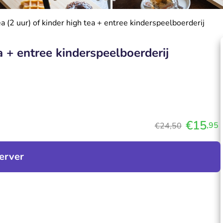
a (2 uur) of kinder high tea + entree kinderspeelboerderij
a + entree kinderspeelboerderij
€15
,95
€24,50
erver