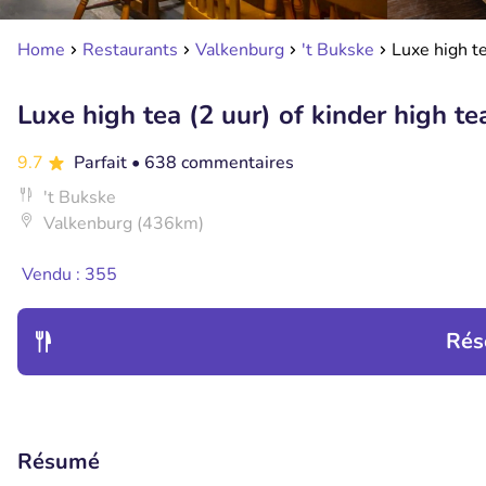
Home
Restaurants
Valkenburg
't Bukske
Luxe high te
Luxe high tea (2 uur) of kinder high te
9.7
Parfait
• 638 commentaires
't Bukske
Valkenburg (436km)
Vendu : 355
Rés
Résumé