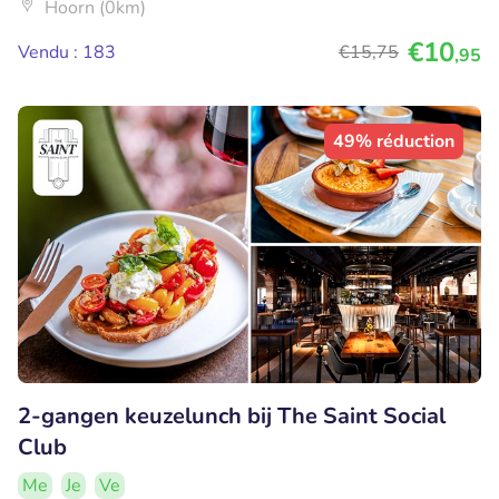
Hoorn (0km)
€10
Vendu : 183
€15
,75
,95
49% réduction
2-gangen keuzelunch bij The Saint Social
Club
Me
Je
Ve