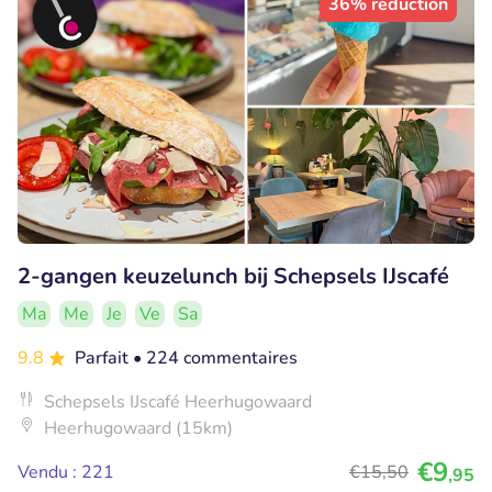
36% réduction
2-gangen keuzelunch bij Schepsels IJscafé
Ma
Me
Je
Ve
Sa
9.8
Parfait
• 224 commentaires
Schepsels IJscafé Heerhugowaard
Heerhugowaard (15km)
€9
Vendu : 221
€15
,50
,95