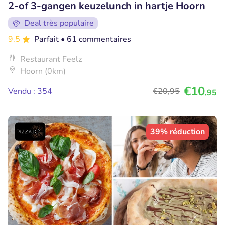
2-of 3-gangen keuzelunch in hartje Hoorn
Deal très populaire
9.5
Parfait
• 61 commentaires
Restaurant Feelz
Hoorn (0km)
€10
Vendu : 354
€20
,95
,95
39% réduction