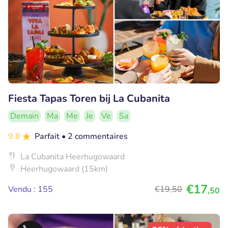
Fiesta Tapas Toren bij La Cubanita
Demain
Ma
Me
Je
Ve
Sa
9.8
Parfait
• 2 commentaires
La Cubanita Heerhugowaard
Heerhugowaard (15km)
€17
Vendu : 155
€19
,50
,50