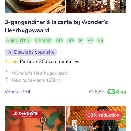
3-gangendiner à la carte bij Wonder's
Heerhugowaard
Aujourd'hui
Demain
Ma
Me
Je
Ve
Sa
Deal très populaire
9.3
Parfait
• 703 commentaires
Wonder's Heerhugowaard
Heerhugowaard (15km)
€34
Vendu : 784
€38
,50
,50
10% réduction