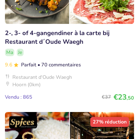
2-, 3- of 4-gangendiner à la carte bij
Restaurant d´Oude Waegh
Ma
Je
9.6
Parfait
• 70 commentaires
Restaurant d'Oude Waegh
Hoorn (0km)
€23
Vendu : 865
€37
,50
27% réduction