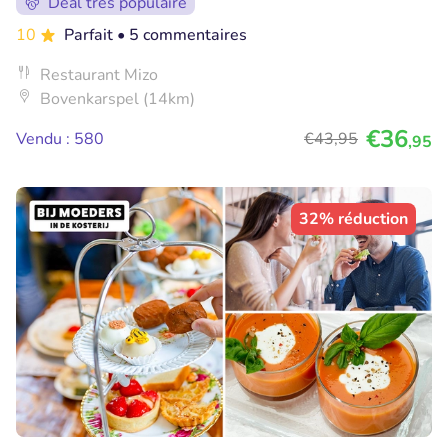
Deal très populaire
10
Parfait
• 5 commentaires
Restaurant Mizo
Bovenkarspel (14km)
€36
Vendu : 580
€43
,95
,95
32% réduction