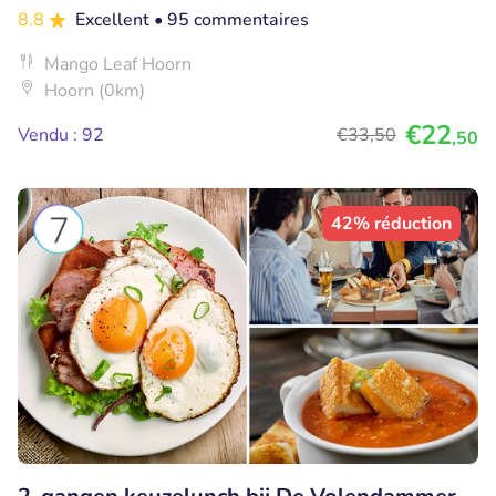
8.8
Excellent
• 95 commentaires
Mango Leaf Hoorn
Hoorn (0km)
€22
Vendu : 92
€33
,50
,50
42% réduction