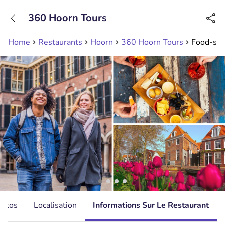
+31208089263
360 Hoorn Tours
Disponible jusqu'à 23:00 heures
Home
Restaurants
Hoorn
360 Hoorn Tours
Food-spe
hotos
Localisation
Informations Sur Le Restaurant