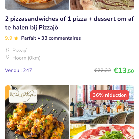
2 pizzasandwiches of 1 pizza + dessert om af
te halen bij Pizzajò
9.9
Parfait
• 33 commentaires
Pizzajó
Hoorn (0km)
€13
Vendu : 247
€22
,22
,50
36% réduction