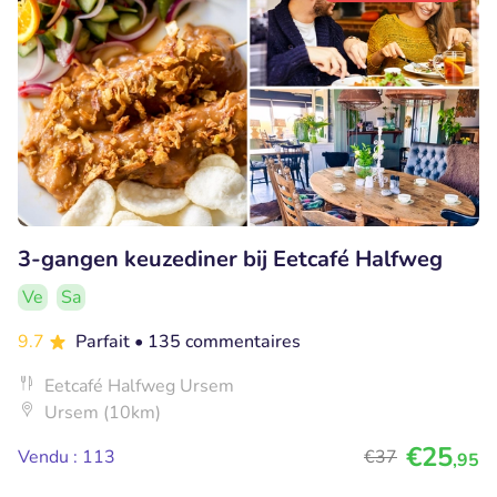
3-gangen keuzediner bij Eetcafé Halfweg
Ve
Sa
9.7
Parfait
• 135 commentaires
Eetcafé Halfweg Ursem
Ursem (10km)
€25
Vendu : 113
€37
,95