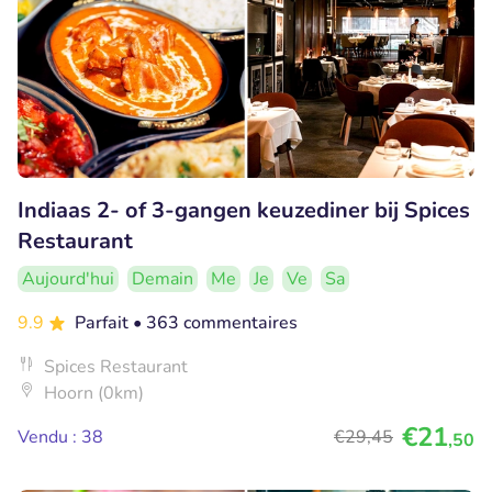
Indiaas 2- of 3-gangen keuzediner bij Spices
Restaurant
Aujourd'hui
Demain
Me
Je
Ve
Sa
9.9
Parfait
• 363 commentaires
Spices Restaurant
Hoorn (0km)
€21
Vendu : 38
€29
,45
,50