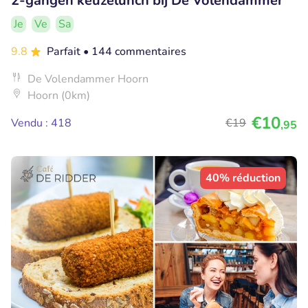
2-gangen keuzelunch bij De Volendammer
Je
Ve
Sa
9.8
Parfait
• 144 commentaires
De Volendammer Hoorn
Hoorn (0km)
€10
Vendu : 418
€19
,95
40% réduction