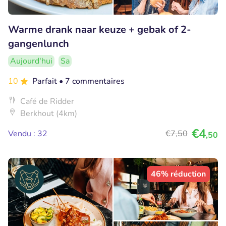
Warme drank naar keuze + gebak of 2-
gangenlunch
Aujourd'hui
Sa
10
Parfait
• 7 commentaires
Café de Ridder
Berkhout (4km)
€4
Vendu : 32
€7
,50
,50
46% réduction