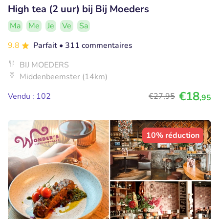
High tea (2 uur) bij Bij Moeders
Ma
Me
Je
Ve
Sa
9.8
Parfait
• 311 commentaires
BIJ MOEDERS
Middenbeemster (14km)
€18
Vendu : 102
€27
,95
,95
10% réduction