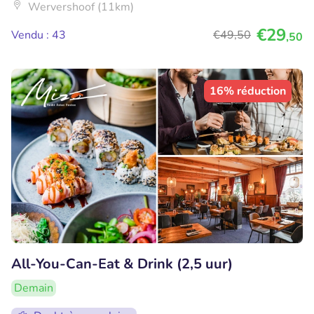
Wervershoof (11km)
€29
Vendu : 43
€49
,50
,50
16% réduction
All-You-Can-Eat & Drink (2,5 uur)
Demain