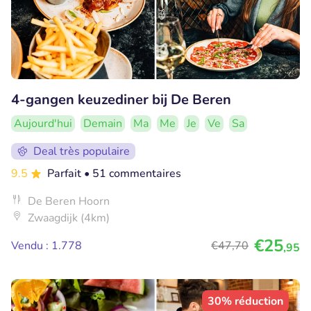
4-gangen keuzediner bij De Beren
Aujourd'hui
Demain
Ma
Me
Je
Ve
Sa
Deal très populaire
9.5
Parfait
• 51 commentaires
De Beren Hoorn
Zwaagdijk (4km)
€25
Vendu : 1.778
€47
,70
,95
30% réduction