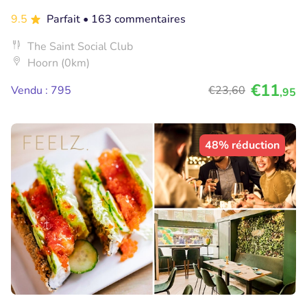
9.5
Parfait
• 163 commentaires
The Saint Social Club
Hoorn (0km)
€11
Vendu : 795
€23
,60
,95
48% réduction