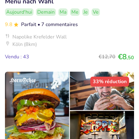
Menü nach Wahl
Aujourd'hui
Demain
Ma
Me
Je
Ve
9.8
Parfait
• 7 commentaires
Napolike Krefelder Wall
Köln (8km)
€8
Vendu : 43
€12
,70
,50
33% réduction