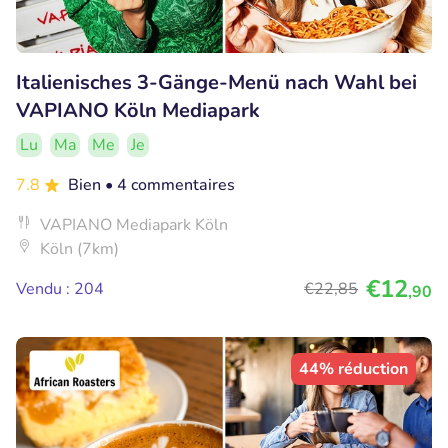
Italienisches 3-Gänge-Menü nach Wahl bei
VAPIANO Köln Mediapark
Lu
Ma
Me
Je
7.8
Bien
• 4 commentaires
VAPIANO Mediapark Köln
Köln (7km)
€12
Vendu : 204
€22
,85
,90
44% réduction