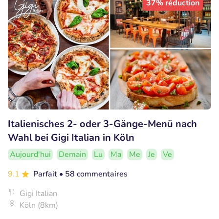
37% réduction
Italienisches 2- oder 3-Gänge-Menü nach
Wahl bei Gigi Italian in Köln
Aujourd'hui
Demain
Lu
Ma
Me
Je
Ve
9.1
Parfait
• 58 commentaires
Gigi Italian
Köln (8km)