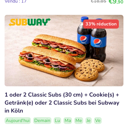
€9
Vendu : 17
€18
,85
,90
33% réduction
1 oder 2 Classic Subs (30 cm) + Cookie(s) +
Getränk(e) oder 2 Classic Subs bei Subway
in Köln
Aujourd'hui
Demain
Lu
Ma
Me
Je
Ve