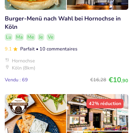
Burger-Menü nach Wahl bei Hornochse in
Köln
Lu
Ma
Me
Je
Ve
9.1
Parfait
• 10 commentaires
Hornochse
Köln (8km)
€10
Vendu : 69
€16
,28
,90
42% réduction