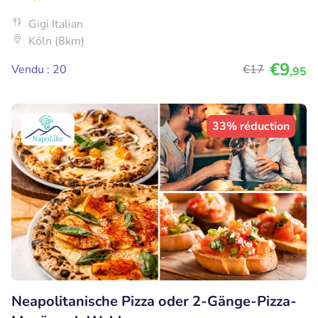
Gigi Italian
Köln (8km)
€9
Vendu : 20
€17
,95
33% réduction
Neapolitanische Pizza oder 2-Gänge-Pizza-