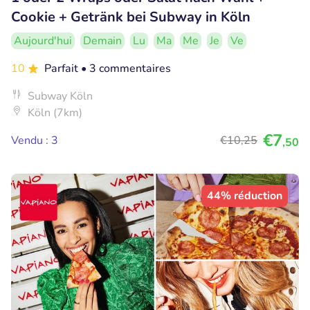
Cookie + Getränk bei Subway in Köln
Aujourd'hui
Demain
Lu
Ma
Me
Je
Ve
10
Parfait
• 3 commentaires
Subway Köln
Köln (7km)
€7
Vendu : 3
€10
,25
,50
44% réduction