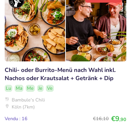
Chili- oder Burrito-Menü nach Wahl inkl.
Nachos oder Krautsalat + Getränk + Dip
Lu
Ma
Me
Je
Ve
Bambule's Chili
Köln (7km)
€9
Vendu : 16
€16
,10
,90