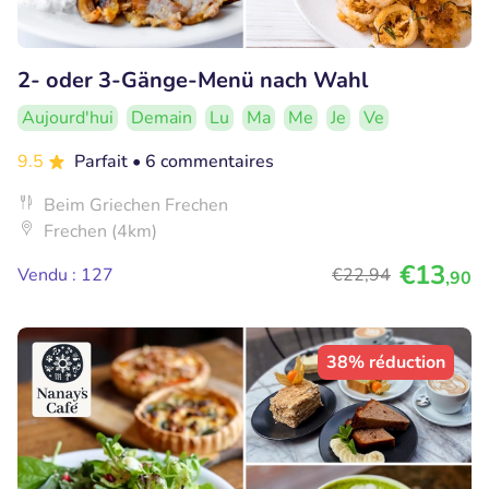
2- oder 3-Gänge-Menü nach Wahl
Aujourd'hui
Demain
Lu
Ma
Me
Je
Ve
9.5
Parfait
• 6 commentaires
Beim Griechen Frechen
Frechen (4km)
€13
Vendu : 127
€22
,94
,90
38% réduction