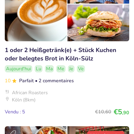
1 oder 2 Heißgetränk(e) + Stück Kuchen
oder belegtes Brot in Köln-Sülz
Aujourd'hui
Lu
Ma
Me
Je
Ve
10
Parfait
• 2 commentaires
African Roasters
Köln (8km)
€5
Vendu : 5
€10
,60
,90