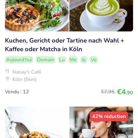
Kuchen, Gericht oder Tartine nach Wahl +
Kaffee oder Matcha in Köln
Aujourd'hui
Demain
Lu
Me
Je
Ve
Nanay's Café
Köln (5km)
€4
Vendu : 12
€7
,95
,90
42% réduction