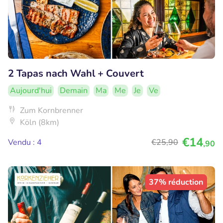
2 Tapas nach Wahl + Couvert
Aujourd'hui
Demain
Ma
Me
Je
Ve
Zum Kornbrenner
Köln (8km)
€14
Vendu : 4
€25
,90
,90
37% réduction