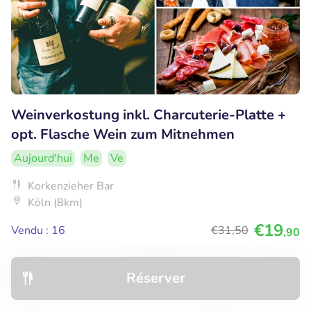
Weinverkostung inkl. Charcuterie-Platte +
opt. Flasche Wein zum Mitnehmen
Aujourd'hui
Me
Ve
Korkenzieher Bar
Köln (8km)
€19
Vendu : 16
€31
,50
,90
Réserver
35% réduction
Découvrir
Hôtels
Restaurants
Réservations
Menu