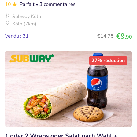
10
Parfait
• 3 commentaires
Subway Köln
Köln (7km)
€9
Vendu : 31
€14
,75
,90
27% réduction
1 oder 2 Wraps oder Salat nach Wahl +