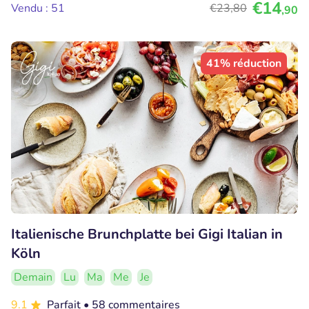
€14
Vendu : 51
€23
,80
,90
41% réduction
Italienische Brunchplatte bei Gigi Italian in
Köln
Demain
Lu
Ma
Me
Je
9.1
Parfait
• 58 commentaires