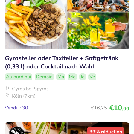
Gyrosteller oder Taxiteller + Softgetränk
(0,33 l) oder Cocktail nach Wahl
Aujourd'hui
Demain
Ma
Me
Je
Ve
Gyros bei Spyros
Köln (7km)
€10
Vendu : 30
€16
,25
,90
39% réduction