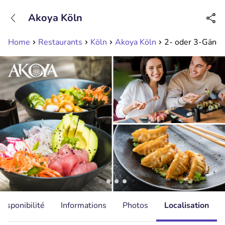
+31208089263
Akoya Köln
Disponible jusqu'à 23:00 heures
Home
Restaurants
Köln
Akoya Köln
2- oder 3-Gänge
Disponibilité
Informations
Photos
Localisation