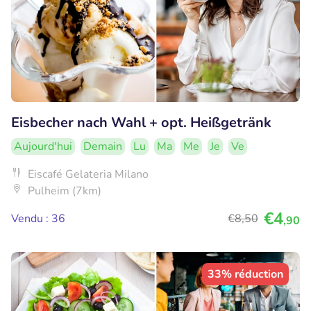
Eisbecher nach Wahl + opt. Heißgetränk
Aujourd'hui
Demain
Lu
Ma
Me
Je
Ve
Eiscafé Gelateria Milano
Pulheim (7km)
€4
Vendu : 36
€8
,50
,90
33% réduction