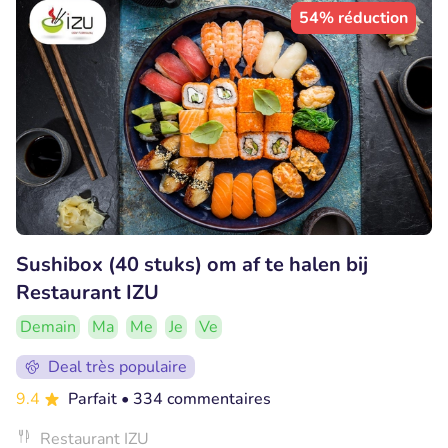
54% réduction
Sushibox (40 stuks) om af te halen bij
Restaurant IZU
Demain
Ma
Me
Je
Ve
Deal très populaire
9.4
Parfait
• 334 commentaires
Restaurant IZU