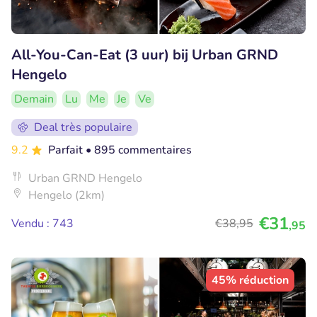
All-You-Can-Eat (3 uur) bij Urban GRND
Hengelo
Demain
Lu
Me
Je
Ve
Deal très populaire
9.2
Parfait
• 895 commentaires
Urban GRND Hengelo
Hengelo (2km)
€31
Vendu : 743
€38
,95
,95
45% réduction