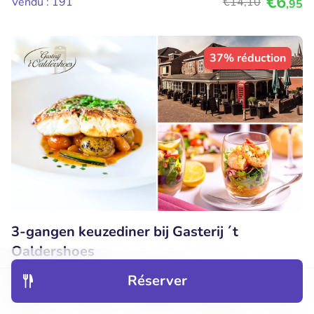
€6
Vendu : 191
€14
,10
,95
37% réduction
3-gangen keuzediner bij Gasterij ´t
Oaldershoes
Lu
Ma
Me
Je
Réserver
Découvrir
Hôtels
Restaurants
Réservations
Menu
Deal très populaire