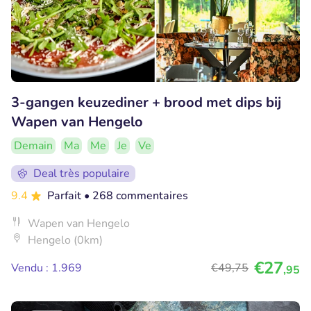
3-gangen keuzediner + brood met dips bij
Wapen van Hengelo
Demain
Ma
Me
Je
Ve
Deal très populaire
9.4
Parfait
• 268 commentaires
Wapen van Hengelo
Hengelo (0km)
€27
Vendu : 1.969
€49
,75
,95