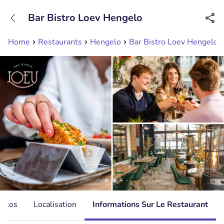
+31208089263
Bar Bistro Loev Hengelo
Disponible jusqu'à 23:00 heures
Home
Restaurants
Hengelo
Bar Bistro Loev Hengelo
hotos
Localisation
Informations Sur Le Restaurant