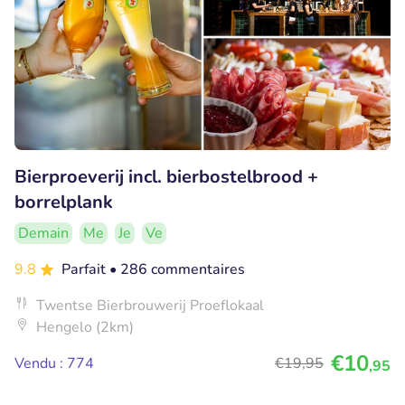
Bierproeverij incl. bierbostelbrood +
borrelplank
Demain
Me
Je
Ve
9.8
Parfait
• 286 commentaires
Twentse Bierbrouwerij Proeflokaal
Hengelo (2km)
€10
Vendu : 774
€19
,95
,95