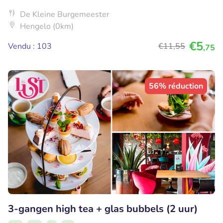
De Kleine Burgemeester
Hengelo (0km)
€5
Vendu : 103
€11
,55
,75
56% réduction
3-gangen high tea + glas bubbels (2 uur)