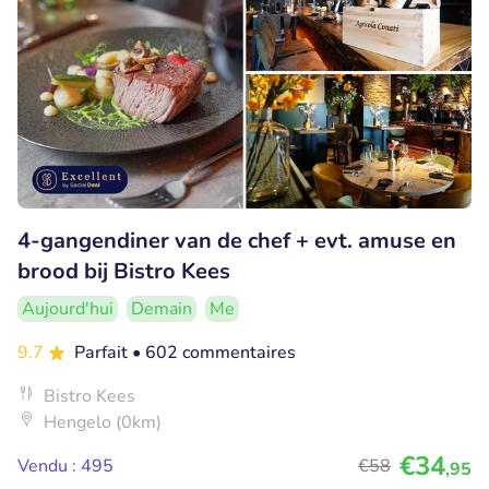
4-gangendiner van de chef + evt. amuse en
brood bij Bistro Kees
Aujourd'hui
Demain
Me
9.7
Parfait
• 602 commentaires
Bistro Kees
Hengelo (0km)
€34
Vendu : 495
€58
,95