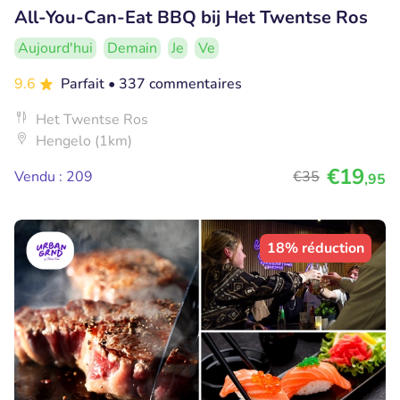
All-You-Can-Eat BBQ bij Het Twentse Ros
Aujourd'hui
Demain
Je
Ve
9.6
Parfait
• 337 commentaires
Het Twentse Ros
Hengelo (1km)
€19
Vendu : 209
€35
,95
18% réduction