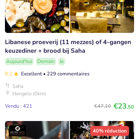
Libanese proeverij (11 mezzes) of 4-gangen
keuzediner + brood bij Saha
Aujourd'hui
Demain
Je
8.2
Excellent
• 229 commentaires
Saha
Hengelo (0km)
€23
Vendu : 421
€47
,10
,50
40% réduction