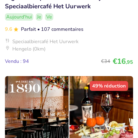
Speciaalbiercafé Het Uurwerk
Aujourd'hui
Je
Ve
9.6
Parfait
• 107 commentaires
Speciaalbiercafé Het Uurwerk
Hengelo (0km)
€16
Vendu : 94
€34
,95
49% réduction