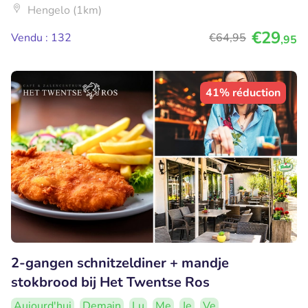
Hengelo (1km)
€29
Vendu : 132
€64
,95
,95
41% réduction
2-gangen schnitzeldiner + mandje
stokbrood bij Het Twentse Ros
Aujourd'hui
Demain
Lu
Me
Je
Ve