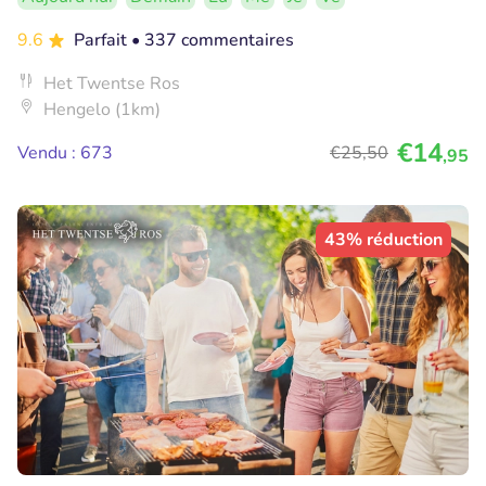
9.6
Parfait
• 337 commentaires
Het Twentse Ros
Hengelo (1km)
€14
Vendu : 673
€25
,50
,95
43% réduction