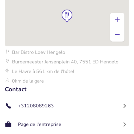
Bar Bistro Loev Hengelo
Burgemeester Jansenplein 40, 7551 ED Hengelo
Le Havre à 561 km de l'hôtel
0km de la gare
Contact
+31208089263
Page de l'entreprise