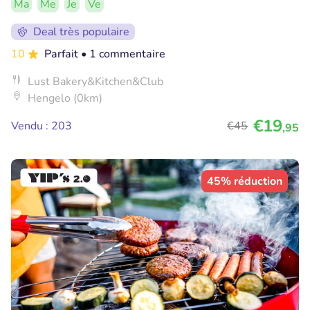
Ma
Me
Je
Ve
Deal très populaire
10
Parfait
• 1 commentaire
Lust Bakery&Kitchen&Club
Hengelo (0km)
€19
Vendu : 203
€45
,95
45% réduction