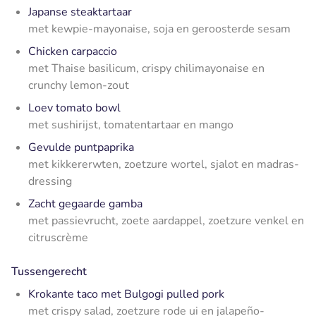
Japanse steaktartaar
met kewpie-mayonaise, soja en geroosterde sesam
Chicken carpaccio
met Thaise basilicum, crispy chilimayonaise en
crunchy lemon-zout
Loev tomato bowl
met sushirijst, tomatentartaar en mango
Gevulde puntpaprika
met kikkererwten, zoetzure wortel, sjalot en madras-
dressing
Zacht gegaarde gamba
met passievrucht, zoete aardappel, zoetzure venkel en
citruscrème
Tussengerecht
Krokante taco met Bulgogi pulled pork
met crispy salad, zoetzure rode ui en jalapeño-