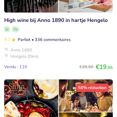
High wine bij Anno 1890 in hartje Hengelo
Je
Ve
9.7
Parfait
• 336 commentaires
Anno 1890
Hengelo (0km)
€19
Vendu : 110
€39
,50
,95
50% réduction