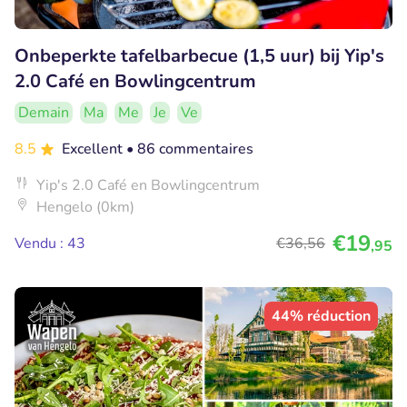
Onbeperkte tafelbarbecue (1,5 uur) bij Yip's
2.0 Café en Bowlingcentrum
Demain
Ma
Me
Je
Ve
8.5
Excellent
• 86 commentaires
Yip's 2.0 Café en Bowlingcentrum
Hengelo (0km)
€19
Vendu : 43
€36
,56
,95
44% réduction