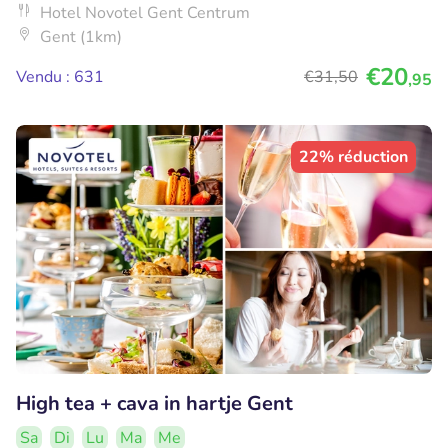
Hotel Novotel Gent Centrum
Gent (1km)
€20
Vendu : 631
€31
,50
,95
22% réduction
High tea + cava in hartje Gent
Sa
Di
Lu
Ma
Me