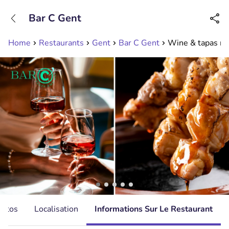
+31208089263
Bar C Gent
Disponible jusqu'à 23:00 heures
Home
Restaurants
Gent
Bar C Gent
Wine & tapas met
hotos
Localisation
Informations Sur Le Restaurant