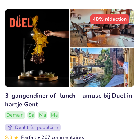
48% réduction
3-gangendiner of -lunch + amuse bij Duel in
hartje Gent
Demain
Sa
Ma
Me
Deal très populaire
9.8
Parfait
• 267 commentaires