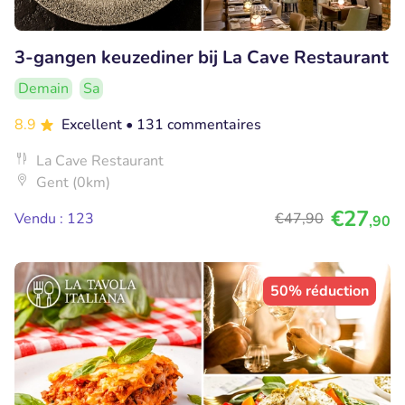
3-gangen keuzediner bij La Cave Restaurant
Demain
Sa
8.9
Excellent
• 131 commentaires
La Cave Restaurant
Gent (0km)
€27
Vendu : 123
€47
,90
,90
50% réduction