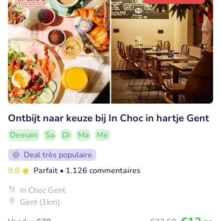
Ontbijt naar keuze bij In Choc in hartje Gent
Demain
Sa
Di
Ma
Me
Deal très populaire
9.8
Parfait
• 1.126 commentaires
In Choc Gent
Gent (1km)