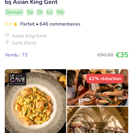
bij Asian King Gent
Demain
Sa
Di
Lu
Me
9.6
Parfait
• 646 commentaires
Asian King Gent
Gent (0km)
€35
Vendu : 72
€50
,50
42% réduction