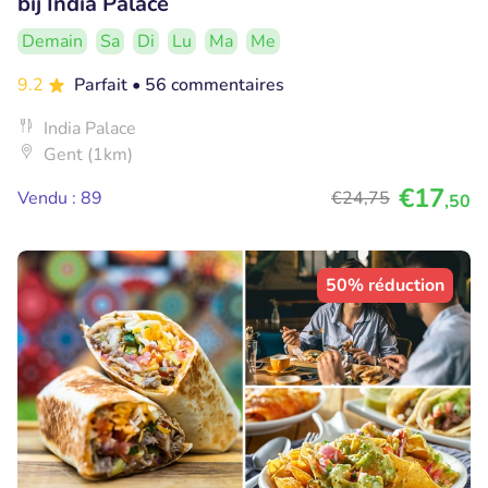
bij India Palace
Demain
Sa
Di
Lu
Ma
Me
9.2
Parfait
• 56 commentaires
India Palace
Gent (1km)
€17
Vendu : 89
€24
,75
,50
50% réduction