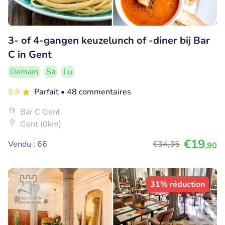
3- of 4-gangen keuzelunch of -diner bij Bar
C in Gent
Demain
Sa
Lu
9.8
Parfait
• 48 commentaires
Bar C Gent
Gent (0km)
€19
Vendu : 66
€34
,35
,90
31% réduction