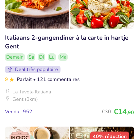
Italiaans 2-gangendiner à la carte in hartje
Gent
Demain
Sa
Di
Lu
Ma
Deal très populaire
9
Parfait
• 121 commentaires
La Tavola Italiana
Gent (0km)
€14
Vendu : 952
€30
,90
40% réduction