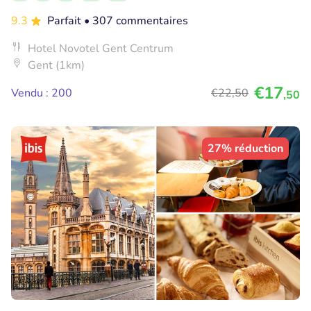
9.3
Parfait
• 307 commentaires
Hotel Novotel Gent Centrum
Gent (1km)
€17
Vendu : 200
€22
,50
,50
27% réduction