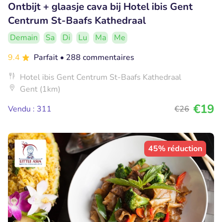
Ontbijt + glaasje cava bij Hotel ibis Gent
Centrum St-Baafs Kathedraal
Demain
Sa
Di
Lu
Ma
Me
9.4
Parfait
• 288 commentaires
Hotel ibis Gent Centrum St-Baafs Kathedraal
Gent (1km)
€19
Vendu : 311
€26
45% réduction