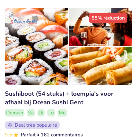
55% réduction
Sushiboot (54 stuks) + loempia's voor
afhaal bij Ocean Sushi Gent
Demain
Sa
Di
Lu
Me
Deal très populaire
9.5
Parfait
• 162 commentaires