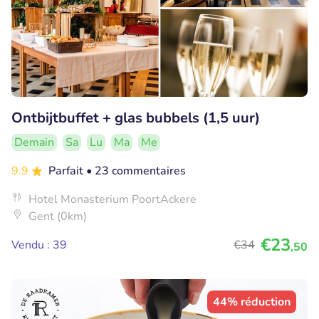
Ontbijtbuffet + glas bubbels (1,5 uur)
Demain
Sa
Lu
Ma
Me
9.9
Parfait
• 23 commentaires
Hotel Monasterium PoortAckere
Gent (0km)
€23
Vendu : 39
€34
,50
44% réduction