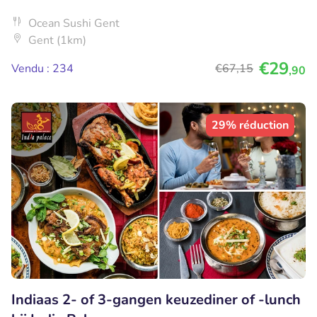
Ocean Sushi Gent
Gent (1km)
€29
Vendu : 234
€67
,15
,90
29% réduction
Indiaas 2- of 3-gangen keuzediner of -lunch