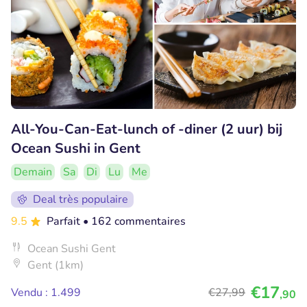
All-You-Can-Eat-lunch of -diner (2 uur) bij
Ocean Sushi in Gent
Demain
Sa
Di
Lu
Me
Deal très populaire
9.5
Parfait
• 162 commentaires
Ocean Sushi Gent
Gent (1km)
€17
Vendu : 1.499
€27
,99
,90