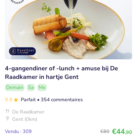
4-gangendiner of -lunch + amuse bij De
Raadkamer in hartje Gent
Demain
Sa
Me
9.9
Parfait
• 354 commentaires
De Raadkamer
Gent (0km)
€44
Vendu : 309
€80
,90