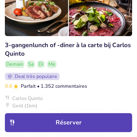
3-gangenlunch of -diner à la carte bij Carlos
Quinto
Demain
Sa
Di
Me
Deal très populaire
9.6
Parfait
• 1.352 commentaires
Carlos Quinto
Gent (1km)
€27
Vendu : 180
€51
,90
Réserver
Découvrir
Hôtels
Restaurants
Réservations
Menu