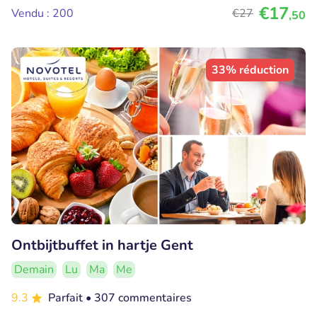
€17
Vendu : 200
€27
,50
33% réduction
Ontbijtbuffet in hartje Gent
Demain
Lu
Ma
Me
9.3
Parfait
• 307 commentaires