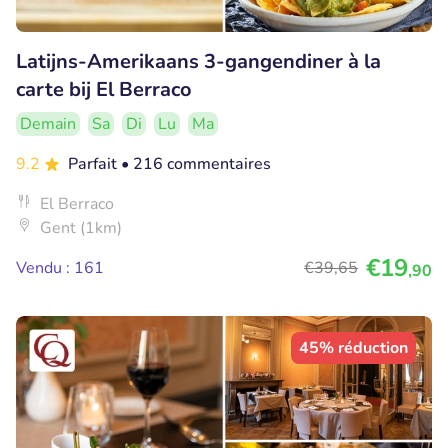
Latijns-Amerikaans 3-gangendiner à la
carte bij El Berraco
Demain
Sa
Di
Lu
Ma
9.2
Parfait
• 216 commentaires
El Berraco
Gent (1km)
€19
Vendu : 161
€39
,65
,90
45% réduction