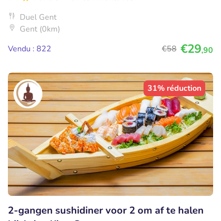
Duel Gent
Gent (0km)
€29
Vendu : 822
€58
,90
31% réduction
2-gangen sushidiner voor 2 om af te halen