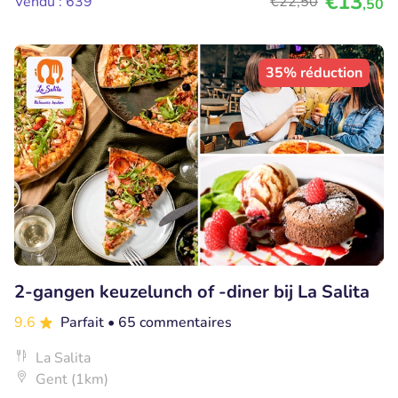
€13
Vendu : 639
€22
,50
,50
35% réduction
2-gangen keuzelunch of -diner bij La Salita
9.6
Parfait
• 65 commentaires
La Salita
Gent (1km)