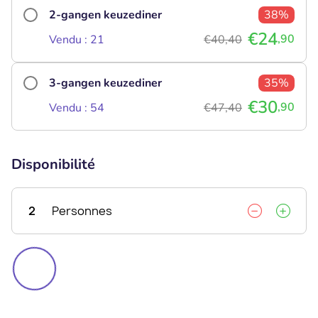
2-gangen keuzediner
38%
€24
,90
Vendu : 21
€40,40
3-gangen keuzediner
35%
€30
,90
Vendu : 54
€47,40
Disponibilité
2
Personnes