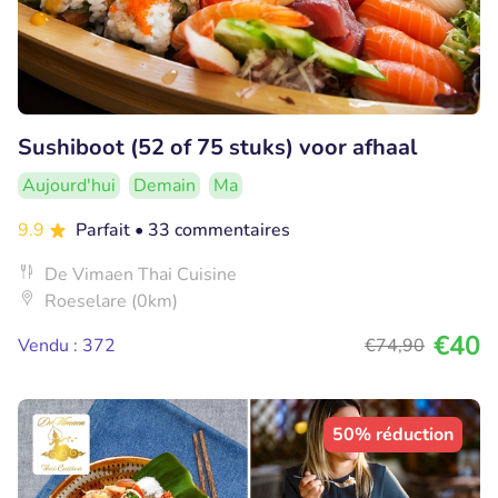
Sushiboot (52 of 75 stuks) voor afhaal
Aujourd'hui
Demain
Ma
9.9
Parfait
• 33 commentaires
De Vimaen Thai Cuisine
Roeselare (0km)
€40
Vendu : 372
€74
,90
50% réduction