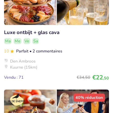
Luxe ontbijt + glas cava
Ma
Me
Ve
Sa
10
Parfait
• 2 commentaires
Den Ambroos
Kuurne (15km)
€22
Vendu : 71
€34
,50
,50
40% réduction