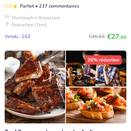
9.8
Parfait
• 237 commentaires
Montmartre Roeselare
Roeselare (1km)
€27
Vendu : 102
€45
,65
,90
28% réduction