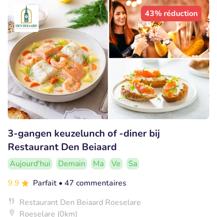
43% réduction
3-gangen keuzelunch of -diner bij
Restaurant Den Beiaard
Aujourd'hui
Demain
Ma
Ve
Sa
9.9
Parfait
• 47 commentaires
Restaurant Den Beiaard Roeselare
Roeselare (0km)