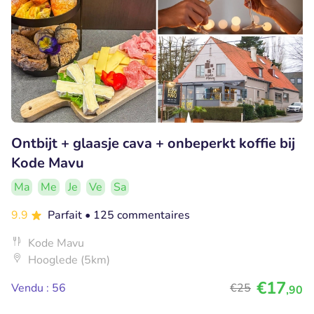
Ontbijt + glaasje cava + onbeperkt koffie bij
Kode Mavu
Ma
Me
Je
Ve
Sa
9.9
Parfait
• 125 commentaires
Kode Mavu
Hooglede (5km)
€17
Vendu : 56
€25
,90