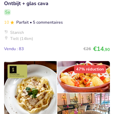
Ontbijt + glas cava
Sa
10
Parfait
• 5 commentaires
Stanish
Tielt (14km)
€14
Vendu : 83
€26
,90
47% réduction