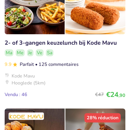
2- of 3-gangen keuzelunch bij Kode Mavu
Ma
Me
Je
Ve
Sa
9.9
Parfait
• 125 commentaires
Kode Mavu
Hooglede (5km)
€24
Vendu : 46
€47
,90
28% réduction