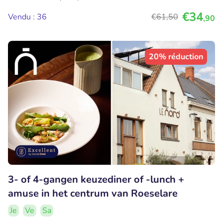
€34
Vendu : 36
€61
,50
,90
20% réduction
3- of 4-gangen keuzediner of -lunch +
amuse in het centrum van Roeselare
Je
Ve
Sa