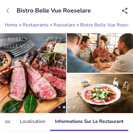
+31208089263
Bistro Belle Vue Roeselare
Disponible jusqu'à 23:00 heures
Home
Restaurants
Roeselare
Bistro Belle Vue Roesel
hotos
Localisation
Informations Sur Le Restaurant