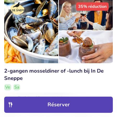
35% réduction
2-gangen mosseldiner of -lunch bij In De
Sneppe
Ve
Sa
9.4
Parfait
• 47 commentaires
Réserver
In De Sneppe
Découvrir
Hôtels
Restaurants
Réservations
Menu
Houthulst (16km)