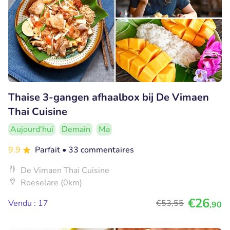
Thaise 3-gangen afhaalbox bij De Vimaen
Thai Cuisine
Aujourd'hui
Demain
Ma
9.9
Parfait
• 33 commentaires
De Vimaen Thai Cuisine
Roeselare (0km)
€26
Vendu : 17
€53
,55
,90