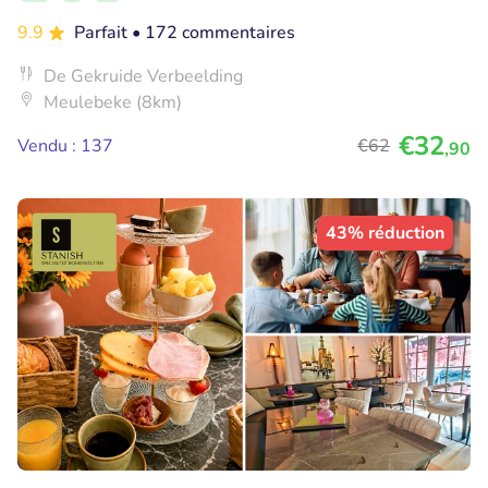
9.9
Parfait
• 172 commentaires
De Gekruide Verbeelding
Meulebeke (8km)
€32
Vendu : 137
€62
,90
43% réduction