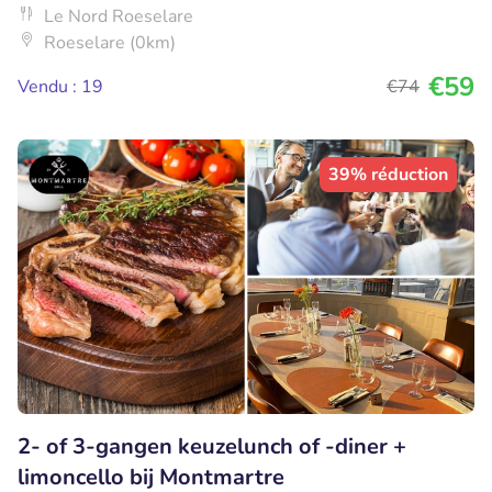
Le Nord Roeselare
Roeselare (0km)
€59
Vendu : 19
€74
39% réduction
2- of 3-gangen keuzelunch of -diner +
limoncello bij Montmartre