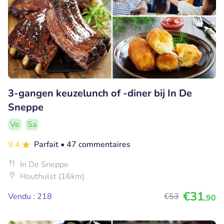
3-gangen keuzelunch of -diner bij In De
Sneppe
Ve
Sa
9.4
Parfait
• 47 commentaires
In De Sneppe
Houthulst (16km)
€31
Vendu : 218
€53
,90