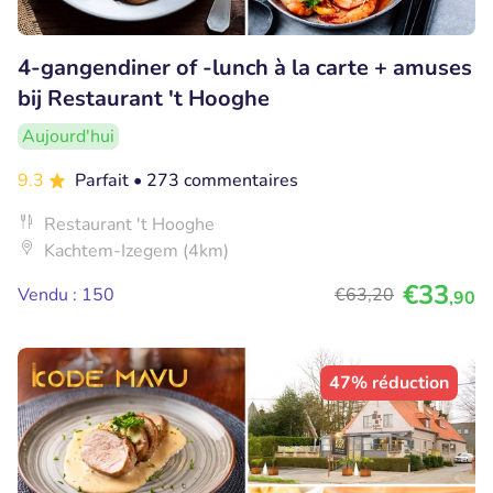
4-gangendiner of -lunch à la carte + amuses
bij Restaurant 't Hooghe
Aujourd'hui
9.3
Parfait
• 273 commentaires
Restaurant 't Hooghe
Kachtem-Izegem (4km)
€33
Vendu : 150
€63
,20
,90
47% réduction