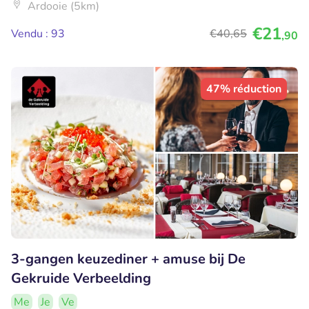
Ardooie (5km)
€21
Vendu : 93
€40
,65
,90
47% réduction
3-gangen keuzediner + amuse bij De
Gekruide Verbeelding
Me
Je
Ve