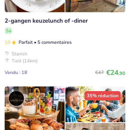
2-gangen keuzelunch of -diner
Sa
10
Parfait
• 5 commentaires
Stanish
Tielt (14km)
€24
Vendu : 18
€47
,90
35% réduction