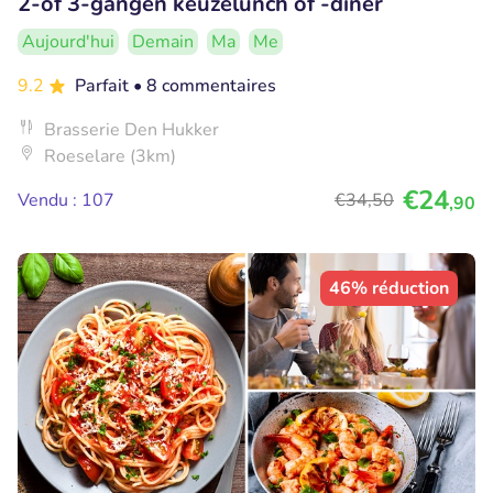
2-of 3-gangen keuzelunch of -diner
Aujourd'hui
Demain
Ma
Me
9.2
Parfait
• 8 commentaires
Brasserie Den Hukker
Roeselare (3km)
€24
Vendu : 107
€34
,50
,90
46% réduction