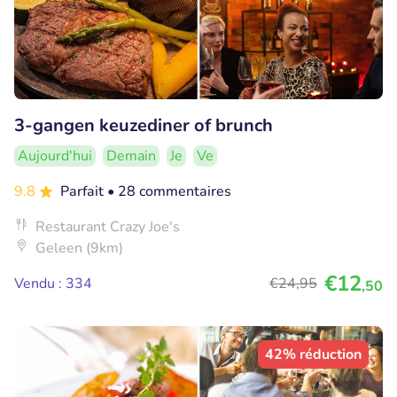
3-gangen keuzediner of brunch
Aujourd'hui
Demain
Je
Ve
9.8
Parfait
• 28 commentaires
Restaurant Crazy Joe's
Geleen (9km)
€12
Vendu : 334
€24
,95
,50
42% réduction