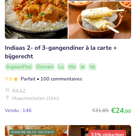
Indiaas 2- of 3-gangendiner à la carte +
bijgerecht
Aujourd'hui
Demain
Lu
Me
Je
Ve
9.8
Parfait
• 100 commentaires
RAAZ
Maasmechelen (1km)
€24
Vendu : 146
€31
,85
,90
33% réduction