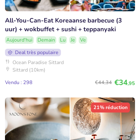
All-You-Can-Eat Koreaanse barbecue (3
uur) + wokbuffet + sushi + teppanyaki
Aujourd'hui
Demain
Lu
Je
Ve
Deal très populaire
Ocean Paradise Sittard
Sittard (10km)
€34
Vendu : 298
€44
,34
,95
21% réduction