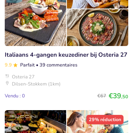
Italiaans 4-gangen keuzediner bij Osteria 27
9.9
Parfait
• 39 commentaires
Osteria 27
Dilsen-Stokkem (1km)
€39
Vendu : 0
€67
,50
29% réduction