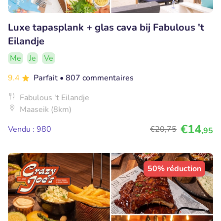
Luxe tapasplank + glas cava bij Fabulous 't
Eilandje
Me
Je
Ve
9.4
Parfait
• 807 commentaires
Fabulous 't Eilandje
Maaseik (8km)
€14
Vendu : 980
€20
,75
,95
50% réduction