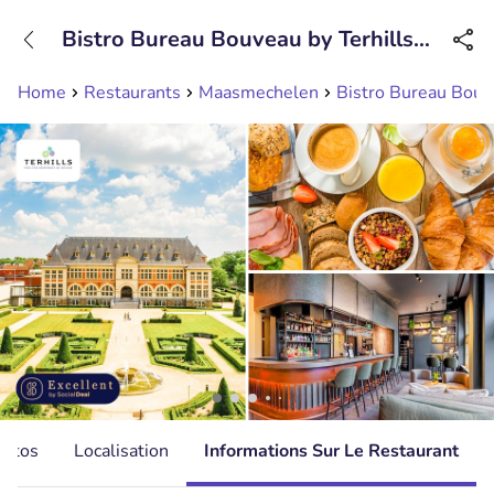
+31208089263
Bistro Bureau Bouveau by Terhills
Disponible jusqu'à 23:00 heures
Hotel
Home
Restaurants
Maasmechelen
Bistro Bureau Bouve
hotos
Localisation
Informations Sur Le Restaurant