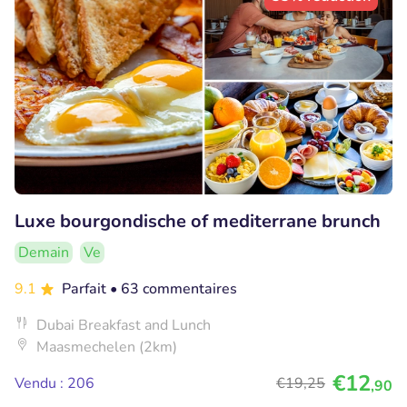
Luxe bourgondische of mediterrane brunch
Demain
Ve
9.1
Parfait
• 63 commentaires
Dubai Breakfast and Lunch
Maasmechelen (2km)
€12
Vendu : 206
€19
,25
,90