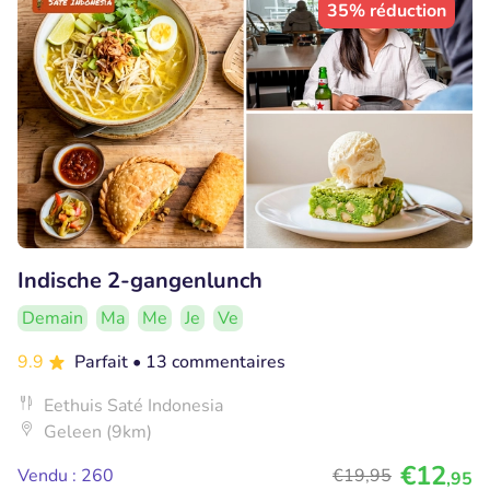
35% réduction
Indische 2-gangenlunch
Demain
Ma
Me
Je
Ve
9.9
Parfait
• 13 commentaires
Eethuis Saté Indonesia
Geleen (9km)
€12
Vendu : 260
€19
,95
,95