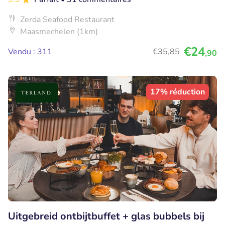
Zerda Seafood Restaurant
Maasmechelen (1km)
€24
Vendu : 311
€35
,85
,90
17% réduction
Uitgebreid ontbijtbuffet + glas bubbels bij