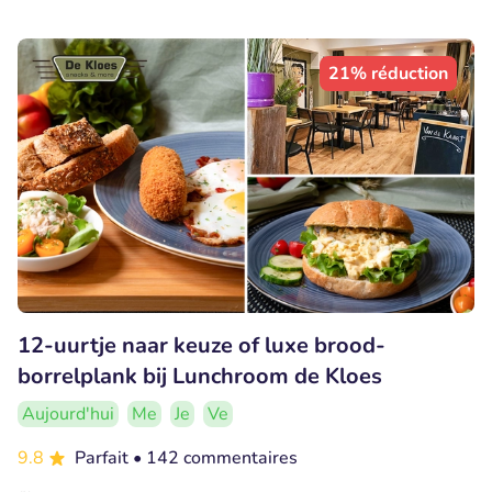
21% réduction
12-uurtje naar keuze of luxe brood-
borrelplank bij Lunchroom de Kloes
Aujourd'hui
Me
Je
Ve
9.8
Parfait
• 142 commentaires