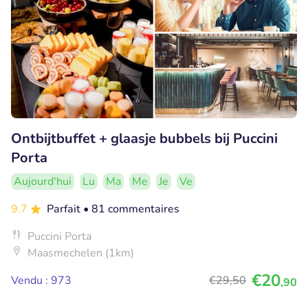
Ontbijtbuffet + glaasje bubbels bij Puccini
Porta
Aujourd'hui
Lu
Ma
Me
Je
Ve
9.7
Parfait
• 81 commentaires
Puccini Porta
Maasmechelen (1km)
€20
Vendu : 973
€29
,50
,90