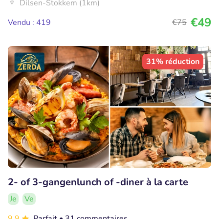
Dilsen-Stokkem (1km)
€49
Vendu : 419
€75
31% réduction
2- of 3-gangenlunch of -diner à la carte
Je
Ve
9.9
Parfait
• 31 commentaires