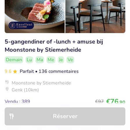
5-gangendiner of -lunch + amuse bij
Moonstone by Stiemerheide
Demain
Lu
Ma
Me
Je
Ve
9.6
Parfait
• 136 commentaires
Moonstone by Stiemerheide
Genk (10km)
€76
Vendu : 389
€97
,90
Réserver
Découvrir
Hôtels
Restaurants
Réservations
Menu
27% réduction