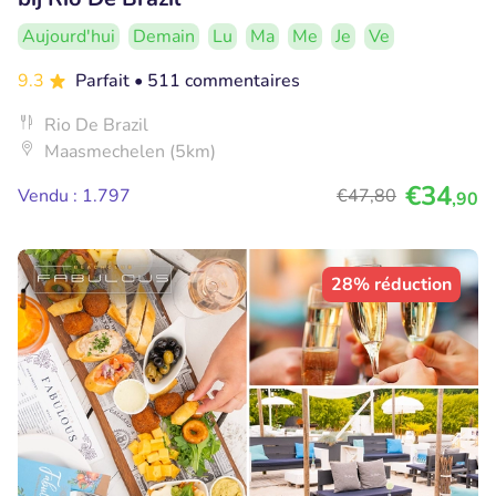
Aujourd'hui
Demain
Lu
Ma
Me
Je
Ve
9.3
Parfait
• 511 commentaires
Rio De Brazil
Maasmechelen (5km)
€34
Vendu : 1.797
€47
,80
,90
28% réduction