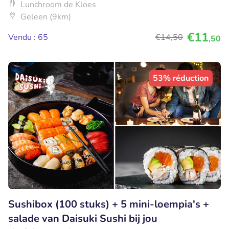
Lunchroom de Kloes
Geleen (9km)
€11
Vendu : 65
€14
,50
,50
53% réduction
Sushibox (100 stuks) + 5 mini-loempia's +
salade van Daisuki Sushi bij jou