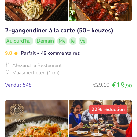
2-gangendiner à la carte (50+ keuzes)
Aujourd'hui
Demain
Me
Je
Ve
9.8
Parfait
• 49 commentaires
Alexandria Restaurant
Maasmechelen (1km)
€19
Vendu : 548
€29
,10
,90
22% réduction