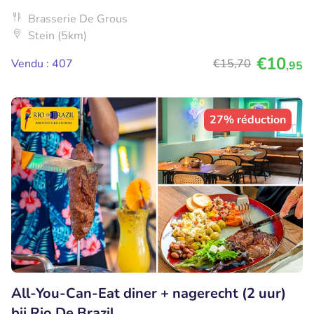
Brasserie De Grous
Stein (5km)
€10
Vendu : 407
€15
,70
,95
27% réduction
All-You-Can-Eat diner + nagerecht (2 uur)
bij Rio De Brazil