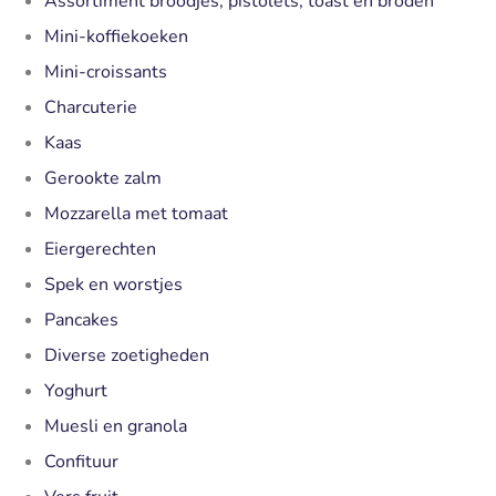
Assortiment broodjes, pistolets, toast en broden
Mini-koffiekoeken
Mini-croissants
Charcuterie
Kaas
Gerookte zalm
Mozzarella met tomaat
Eiergerechten
Spek en worstjes
Pancakes
Diverse zoetigheden
Yoghurt
Muesli en granola
Confituur