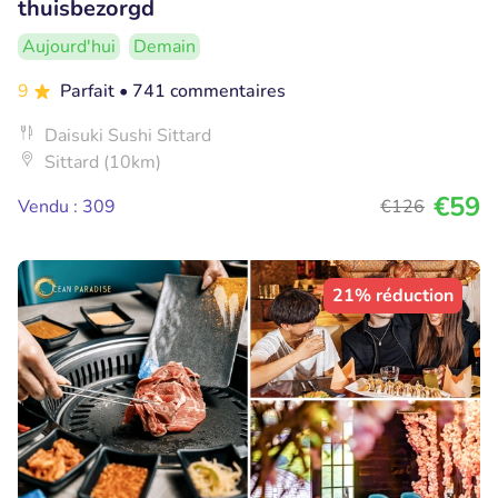
thuisbezorgd
Aujourd'hui
Demain
9
Parfait
• 741 commentaires
Daisuki Sushi Sittard
Sittard (10km)
€59
Vendu : 309
€126
21% réduction