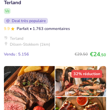
Terland
Ve
Deal très populaire
9.9
Parfait
• 1.763 commentaires
Terland
Dilsen-Stokkem (1km)
€24
Vendu : 5.156
€29
,50
,50
32% réduction