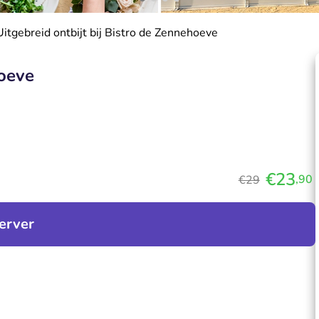
Uitgebreid ontbijt bij Bistro de Zennehoeve
hoeve
€23
,90
€29
erver