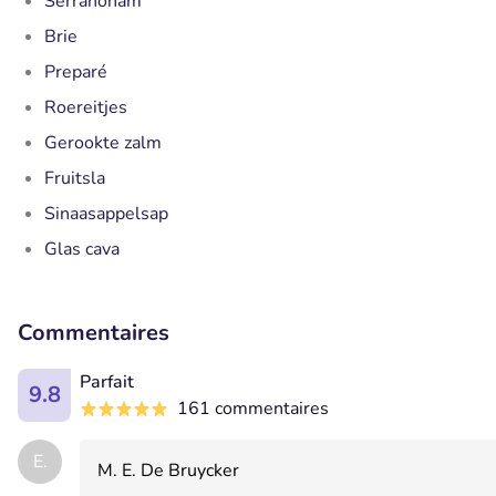
Serranoham
Brie
Preparé
Roereitjes
Gerookte zalm
Fruitsla
Sinaasappelsap
Glas cava
Commentaires
Parfait
9.8
161 commentaires
E.
M. E. De Bruycker