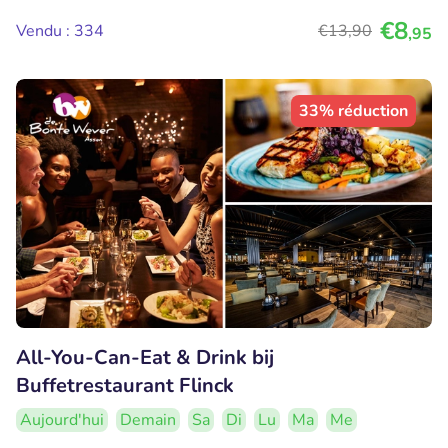
€8
Vendu : 334
€13
,90
,95
33% réduction
All-You-Can-Eat & Drink bij
Buffetrestaurant Flinck
Aujourd'hui
Demain
Sa
Di
Lu
Ma
Me