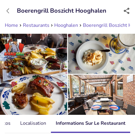
+31208089263
Boerengrill Boszicht Hooghalen
Disponible jusqu'à 23:00 heures
Home
Restaurants
Hooghalen
Boerengrill Boszicht H
hotos
Localisation
Informations Sur Le Restaurant