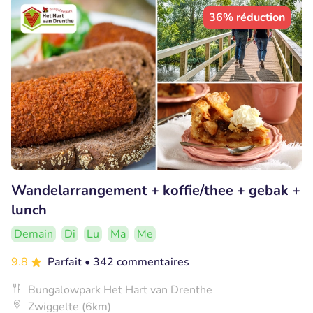
36% réduction
Wandelarrangement + koffie/thee + gebak +
lunch
Demain
Di
Lu
Ma
Me
9.8
Parfait
• 342 commentaires
Bungalowpark Het Hart van Drenthe
Zwiggelte (6km)