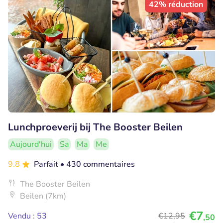
42% réduction
Lunchproeverij bij The Booster Beilen
Aujourd'hui
Sa
Ma
Me
9.8
Parfait
• 430 commentaires
The Booster Beilen
Beilen (7km)
€7
Vendu : 53
€12
,95
,50