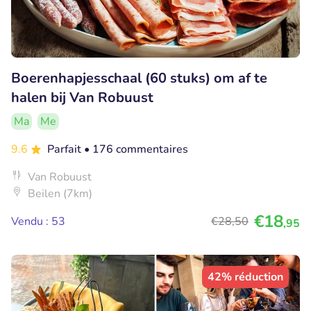
Boerenhapjesschaal (60 stuks) om af te
halen bij Van Robuust
Ma
Me
9.6
Parfait
• 176 commentaires
Van Robuust
Beilen (7km)
€18
Vendu : 53
€28
,50
,95
42% réduction