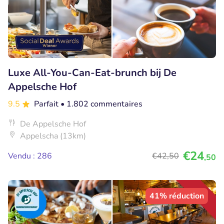
Luxe All-You-Can-Eat-brunch bij De
Appelsche Hof
9.5
Parfait
• 1.802 commentaires
De Appelsche Hof
Appelscha (13km)
€24
Vendu : 286
€42
,50
,50
41% réduction