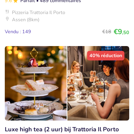
9.6
Parfait
• 489 commentaires
Pizzeria Trattoria Il Porto
Assen (8km)
€9
Vendu : 149
€18
,50
40% réduction
Luxe high tea (2 uur) bij Trattoria Il Porto