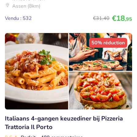
Assen (8km)
€18
Vendu : 532
€31
,40
,95
50% réduction
Italiaans 4-gangen keuzediner bij Pizzeria
Trattoria Il Porto