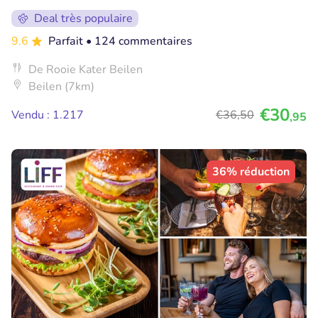
Deal très populaire
9.6
Parfait
• 124 commentaires
De Rooie Kater Beilen
Beilen (7km)
€30
Vendu : 1.217
€36
,50
,95
36% réduction