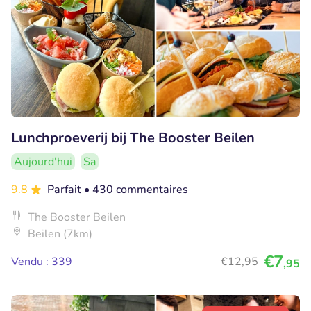
Lunchproeverij bij The Booster Beilen
Aujourd'hui
Sa
9.8
Parfait
• 430 commentaires
The Booster Beilen
Beilen (7km)
€7
Vendu : 339
€12
,95
,95