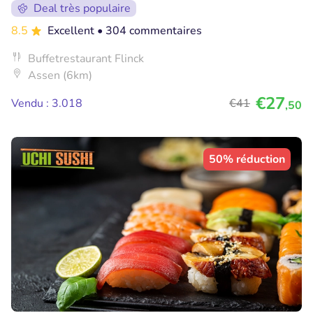
Deal très populaire
8.5
Excellent
• 304 commentaires
Buffetrestaurant Flinck
Assen (6km)
€27
Vendu : 3.018
€41
,50
50% réduction