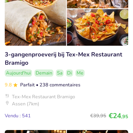
3-gangenproeverij bij Tex-Mex Restaurant
Bramigo
Aujourd'hui
Demain
Sa
Di
Me
9.8
Parfait
• 238 commentaires
Tex-Mex Restaurant Bramigo
Assen (7km)
€24
Vendu : 541
€39
,95
,95