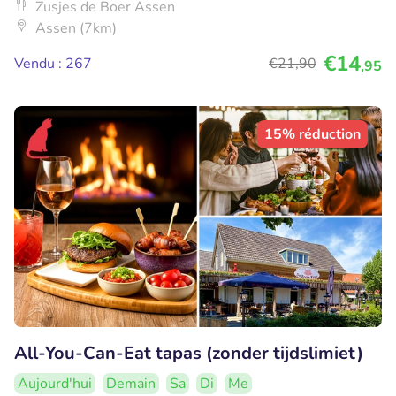
Zusjes de Boer Assen
Assen (7km)
€14
Vendu : 267
€21
,90
,95
15% réduction
All-You-Can-Eat tapas (zonder tijdslimiet)
Aujourd'hui
Demain
Sa
Di
Me