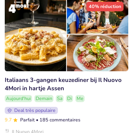
40% réduction
Italiaans 3-gangen keuzediner bij Il Nuovo
4Mori in hartje Assen
Aujourd'hui
Demain
Sa
Di
Me
Deal très populaire
9.7
Parfait
• 185 commentaires
Il Nuovo 4Mori