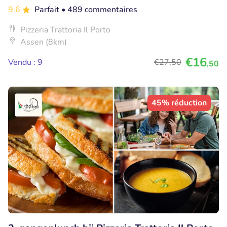
9.6
Parfait
• 489 commentaires
Pizzeria Trattoria Il Porto
Assen (8km)
€16
Vendu : 9
€27
,50
,50
45% réduction