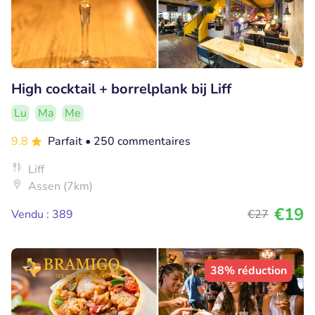
High cocktail + borrelplank bij Liff
Lu
Ma
Me
9.8
Parfait
• 250 commentaires
Liff
Assen (7km)
€19
Vendu : 389
€27
38% réduction