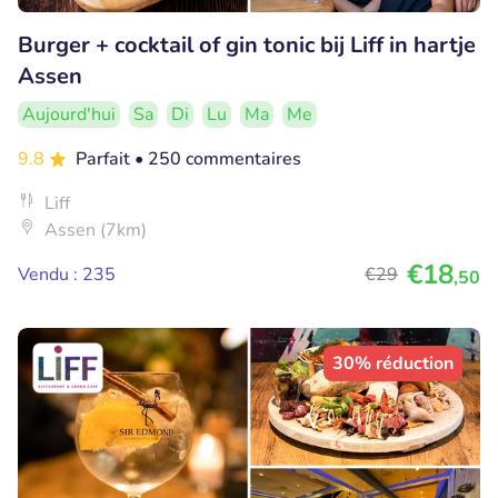
Burger + cocktail of gin tonic bij Liff in hartje
Assen
Aujourd'hui
Sa
Di
Lu
Ma
Me
9.8
Parfait
• 250 commentaires
Liff
Assen (7km)
€18
Vendu : 235
€29
,50
30% réduction