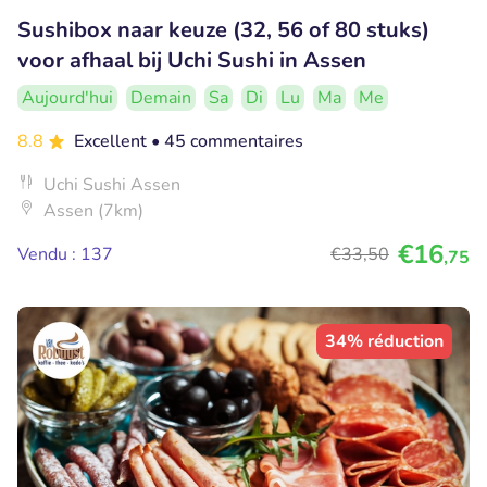
Sushibox naar keuze (32, 56 of 80 stuks)
voor afhaal bij Uchi Sushi in Assen
Aujourd'hui
Demain
Sa
Di
Lu
Ma
Me
8.8
Excellent
• 45 commentaires
Uchi Sushi Assen
Assen (7km)
€16
Vendu : 137
€33
,50
,75
34% réduction