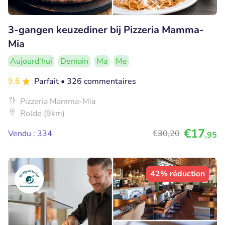
3-gangen keuzediner bij Pizzeria Mamma-
Mia
Aujourd'hui
Demain
Ma
Me
9.6
Parfait
• 326 commentaires
Pizzeria Mamma-Mia
Rolde (9km)
€17
Vendu : 334
€30
,20
,95
42% réduction