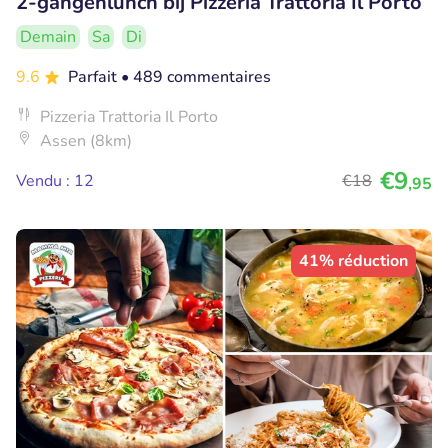
2-gangenlunch bij Pizzeria Trattoria Il Porto
Demain
Sa
Di
9.6
Parfait
• 489 commentaires
Pizzeria Trattoria Il Porto
Assen (8km)
€9
Vendu : 12
€18
,95
41% réduction