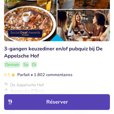
3-gangen keuzediner en/of pubquiz bij De
Appelsche Hof
Demain
Sa
Di
9.5
Parfait
• 1.802 commentaires
De Appelsche Hof
Appelscha (13km)
€17
Vendu : 588
€29
,45
Réserver
,50
Découvrir
Hôtels
Restaurants
Réservations
Menu