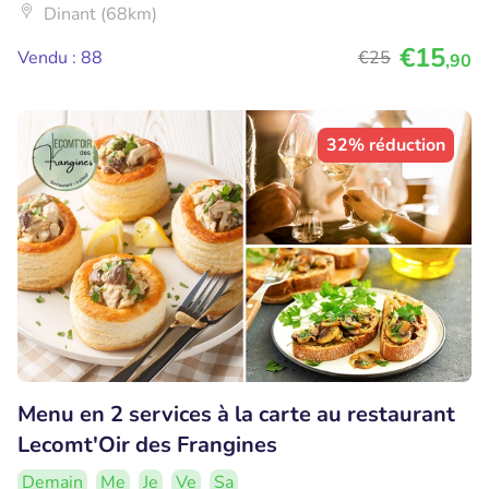
Dinant (68km)
€15
Vendu : 88
€25
,90
32% réduction
Menu en 2 services à la carte au restaurant
Lecomt'Oir des Frangines
Demain
Me
Je
Ve
Sa