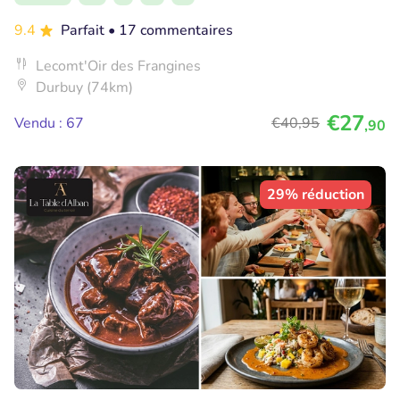
9.4
Parfait
• 17 commentaires
Lecomt'Oir des Frangines
Durbuy (74km)
€27
Vendu : 67
€40
,95
,90
29% réduction