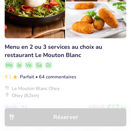
Menu en 2 ou 3 services au choix au
restaurant Le Mouton Blanc
Me
Je
Ve
Sa
Di
9.1
Parfait
• 64 commentaires
Le Mouton Blanc Ohey
Ohey (82km)
€17
Vendu : 64
€30
,15
,90
Réserver
Découvrir
Hôtels
Restaurants
Réservations
Menu
32% réduction