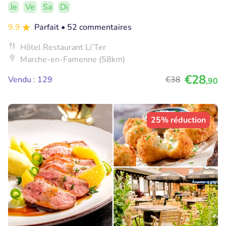
Je
Ve
Sa
Di
9.9
Parfait
• 52 commentaires
Hôtel Restaurant Li'Ter
Marche-en-Famenne (58km)
€28
Vendu : 129
€38
,90
25% réduction