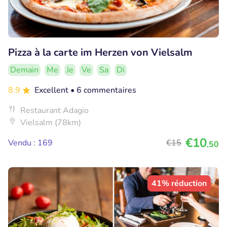
Pizza à la carte im Herzen von Vielsalm
Demain
Me
Je
Ve
Sa
Di
8.9
Excellent
• 6 commentaires
Restaurant Adagio
Vielsalm (78km)
€10
Vendu : 169
€15
,50
41% réduction