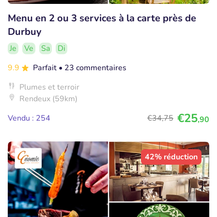
Menu en 2 ou 3 services à la carte près de
Durbuy
Je
Ve
Sa
Di
9.9
Parfait
• 23 commentaires
Plumes et terroir
Rendeux (59km)
€25
Vendu : 254
€34
,75
,90
42% réduction