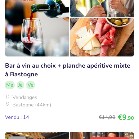
Bar à vin au choix + planche apéritive mixte
à Bastogne
Me
Je
Ve
Vendanges
Bastogne (44km)
€9
Vendu : 14
€14
,90
,90