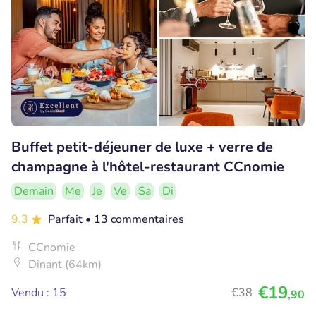
Buffet petit-déjeuner de luxe + verre de
champagne à l'hôtel-restaurant CCnomie
Demain
Me
Je
Ve
Sa
Di
9.3
Parfait
• 13 commentaires
CCnomie
Dinant (64km)
€19
Vendu : 15
€38
,90