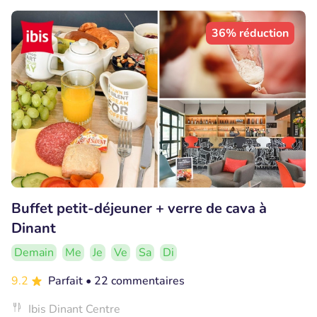
36% réduction
Buffet petit-déjeuner + verre de cava à
Dinant
Demain
Me
Je
Ve
Sa
Di
9.2
Parfait
• 22 commentaires
Ibis Dinant Centre