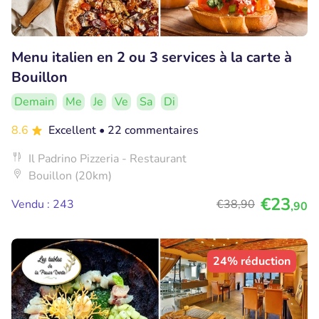
Menu italien en 2 ou 3 services à la carte à
Bouillon
Demain
Me
Je
Ve
Sa
Di
8.6
Excellent
• 22 commentaires
Il Padrino Pizzeria - Restaurant
Bouillon (20km)
€23
Vendu : 243
€38
,90
,90
24% réduction