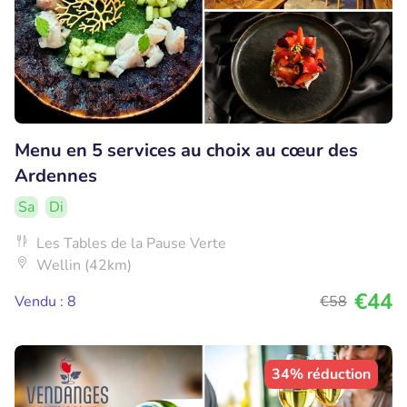
Menu en 5 services au choix au cœur des
Ardennes
Sa
Di
Les Tables de la Pause Verte
Wellin (42km)
€44
Vendu : 8
€58
34% réduction