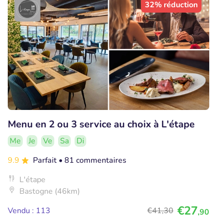
32% réduction
Menu en 2 ou 3 service au choix à L'étape
Me
Je
Ve
Sa
Di
9.9
Parfait
• 81 commentaires
L'étape
Bastogne (46km)
€27
Vendu : 113
€41
,30
,90