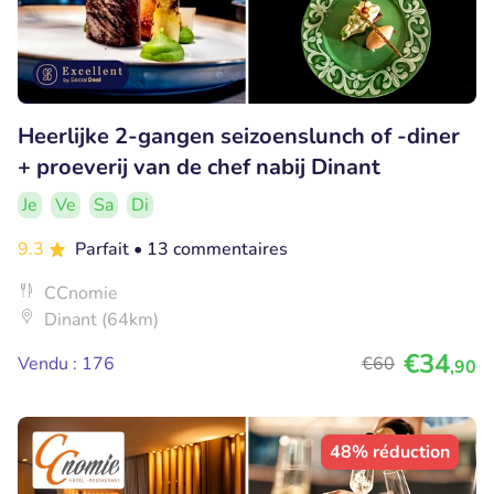
Heerlijke 2-gangen seizoenslunch of -diner
+ proeverij van de chef nabij Dinant
Je
Ve
Sa
Di
9.3
Parfait
• 13 commentaires
CCnomie
Dinant (64km)
€34
Vendu : 176
€60
,90
48% réduction