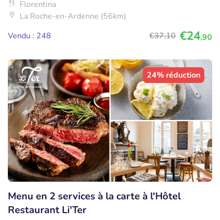
Florentina
La Roche-en-Ardenne (56km)
€24
Vendu : 248
€37
,10
,90
24% réduction
Menu en 2 services à la carte à l'Hôtel
Restaurant Li'Ter