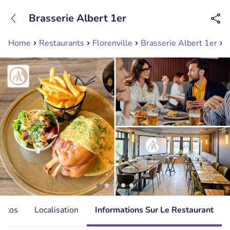
+31208089263
Brasserie Albert 1er
Disponible jusqu'à 23:00 heures
Home
Restaurants
Florenville
Brasserie Albert 1er
M
hotos
Localisation
Informations Sur Le Restaurant