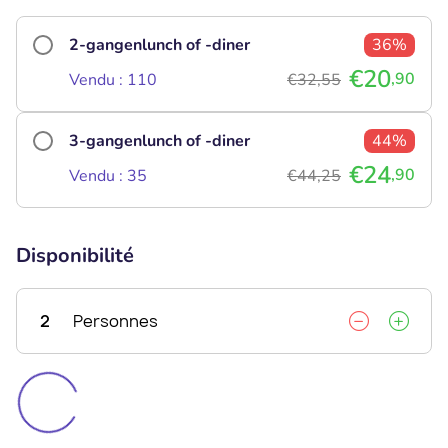
2-gangenlunch of -diner
36%
€20
,90
Vendu : 110
€32,55
3-gangenlunch of -diner
44%
€24
,90
Vendu : 35
€44,25
Disponibilité
2
Personnes