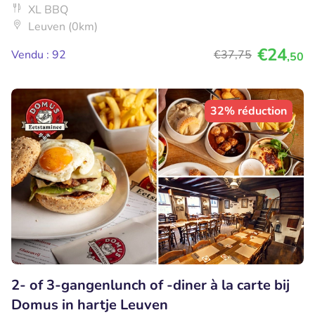
XL BBQ
Leuven (0km)
€24
Vendu : 92
€37
,75
,50
32% réduction
2- of 3-gangenlunch of -diner à la carte bij
Domus in hartje Leuven