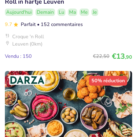
Roll in hartje Leuven
Aujourd'hui
Demain
Lu
Ma
Me
Je
9.7
Parfait
• 152 commentaires
Croque 'n Roll
Leuven (0km)
€13
Vendu : 150
€22
,50
,90
50% réduction