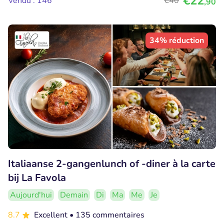
€22
Vendu : 146
€40
,90
34% réduction
Italiaanse 2-gangenlunch of -diner à la carte
bij La Favola
Aujourd'hui
Demain
Di
Ma
Me
Je
8.7
Excellent
• 135 commentaires