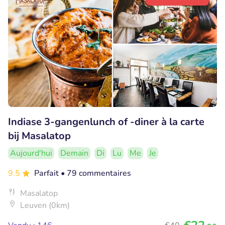
Indiase 3-gangenlunch of -diner à la carte
bij Masalatop
Aujourd'hui
Demain
Di
Lu
Me
Je
9.5
Parfait
• 79 commentaires
Masalatop
Leuven (0km)