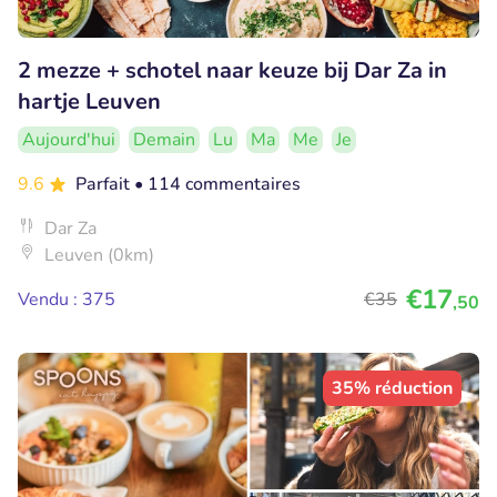
2 mezze + schotel naar keuze bij Dar Za in
hartje Leuven
Aujourd'hui
Demain
Lu
Ma
Me
Je
9.6
Parfait
• 114 commentaires
Dar Za
Leuven (0km)
€17
Vendu : 375
€35
,50
35% réduction