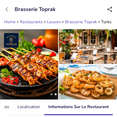
+31208089263
Brasserie Toprak
Disponible jusqu'à 23:00 heures
Home
Restaurants
Leuven
Brasserie Toprak
Turks 2-
hotos
Localisation
Informations Sur Le Restaurant