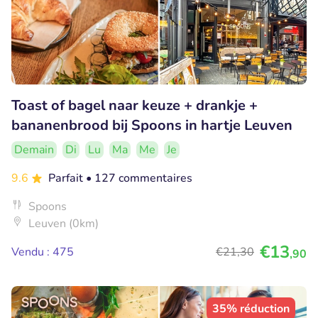
Toast of bagel naar keuze + drankje +
bananenbrood bij Spoons in hartje Leuven
Demain
Di
Lu
Ma
Me
Je
9.6
Parfait
• 127 commentaires
Spoons
Leuven (0km)
€13
Vendu : 475
€21
,30
,90
35% réduction