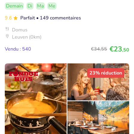
Demain
Di
Ma
Me
9.6
Parfait
• 149 commentaires
Domus
Leuven (0km)
€23
Vendu : 540
€34
,55
,50
23% réduction