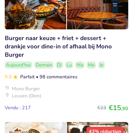
Burger naar keuze + friet + dessert +
drankje voor dine-in of afhaal bij Mono
Burger
Aujourd'hui
Demain
Di
Lu
Ma
Me
Je
9.8
Parfait
• 98 commentaires
Mono Burger
Leuven (0km)
€15
Vendu : 217
€23
,90
43% réduction