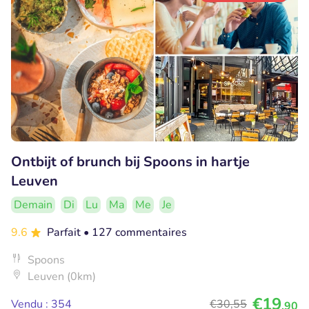
Ontbijt of brunch bij Spoons in hartje
Leuven
Demain
Di
Lu
Ma
Me
Je
9.6
Parfait
• 127 commentaires
Spoons
Leuven (0km)
€19
Vendu : 354
€30
,55
,90