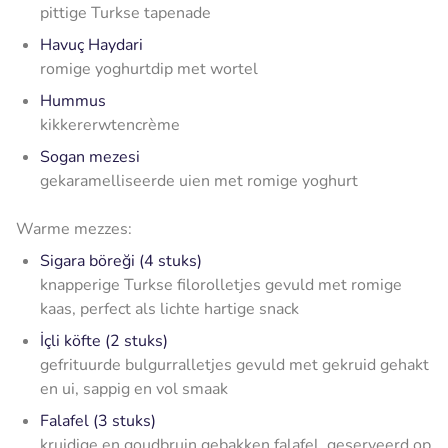
pittige Turkse tapenade
Havuç Haydari
romige yoghurtdip met wortel
Hummus
kikkererwtencrème
Sogan mezesi
gekaramelliseerde uien met romige yoghurt
Warme mezzes:
Sigara böreği (4 stuks)
knapperige Turkse filorolletjes gevuld met romige
kaas, perfect als lichte hartige snack
İçli köfte (2 stuks)
gefrituurde bulgurralletjes gevuld met gekruid gehakt
en ui, sappig en vol smaak
Falafel (3 stuks)
kruidige en goudbruin gebakken falafel, geserveerd op