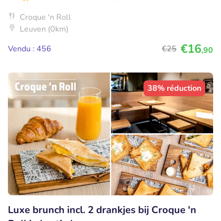
Croque 'n Roll
Leuven (0km)
€16
Vendu : 456
€25
,90
38% réduction
Luxe brunch incl. 2 drankjes bij Croque 'n