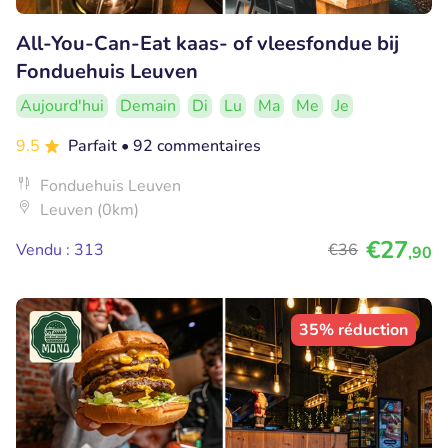
All-You-Can-Eat kaas- of vleesfondue bij
Fonduehuis Leuven
Aujourd'hui
Demain
Di
Lu
Ma
Me
Je
9.5
Parfait
• 92 commentaires
Fonduehuis Leuven
Leuven (0km)
€27
Vendu : 313
€36
,90
35% réduction