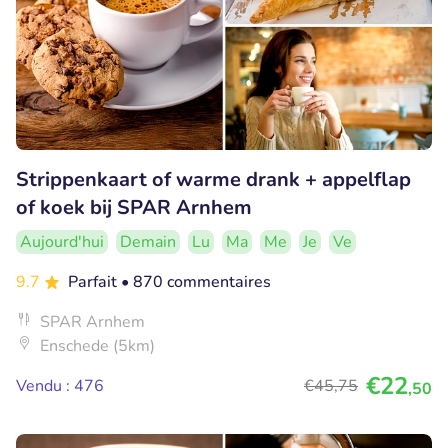
Strippenkaart of warme drank + appelflap
of koek bij SPAR Arnhem
Aujourd'hui
Demain
Lu
Ma
Me
Je
Ve
9.7
Parfait
• 870 commentaires
SPAR Arnhem
Enschede (5km)
€22
Vendu : 476
€45
,75
,50