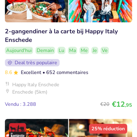
2-gangendiner à la carte bij Happy Italy
Enschede
Aujourd'hui
Demain
Lu
Ma
Me
Je
Ve
Deal très populaire
8.6
Excellent
• 652 commentaires
Happy Italy Enschede
Enschede (5km)
€12
Vendu : 3.288
€20
,95
25% réduction