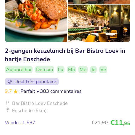
2-gangen keuzelunch bij Bar Bistro Loev in
hartje Enschede
Aujourd'hui
Demain
Lu
Ma
Me
Je
Ve
Deal très populaire
9.7
Parfait
• 383 commentaires
Bar Bistro Loev Enschede
Enschede (5km)
€11
Vendu : 1.537
€21
,90
,95