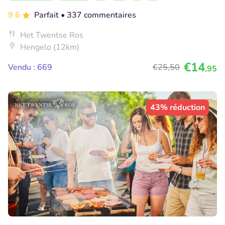
9.6
Parfait
• 337 commentaires
Het Twentse Ros
Hengelo (12km)
€14
Vendu : 669
€25
,50
,95
43% réduction