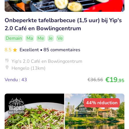
Onbeperkte tafelbarbecue (1,5 uur) bij Yip's
2.0 Café en Bowlingcentrum
Demain
Ma
Me
Je
Ve
8.5
Excellent
• 85 commentaires
Yip's 2.0 Café en Bowlingcentrum
Hengelo (13km)
€19
Vendu : 43
€36
,56
,95
44% réduction