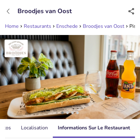
+31208089263
Broodjes van Oost
Disponible jusqu'à 23:00 heures
Home
Restaurants
Enschede
Broodjes van Oost
Pist
hotos
Localisation
Informations Sur Le Restaurant