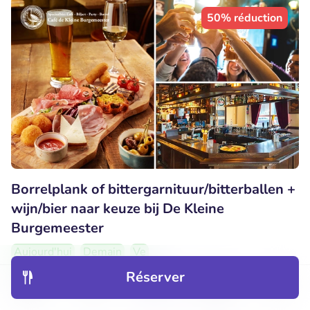
50% réduction
Borrelplank of bittergarnituur/bitterballen +
wijn/bier naar keuze bij De Kleine
Burgemeester
Aujourd'hui
Demain
Ve
Réserver
9.9
Parfait
• 202 commentaires
Découvrir
Hôtels
Restaurants
Réservations
Menu
De Kleine Burgemeester