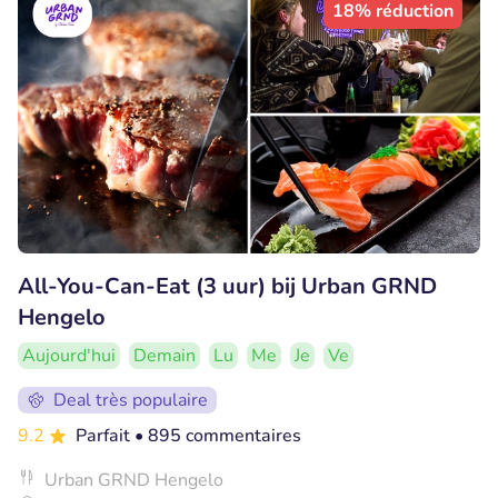
18% réduction
All-You-Can-Eat (3 uur) bij Urban GRND
Hengelo
Aujourd'hui
Demain
Lu
Me
Je
Ve
Deal très populaire
9.2
Parfait
• 895 commentaires
Urban GRND Hengelo