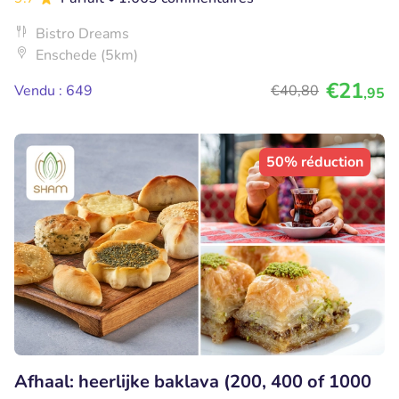
Bistro Dreams
Enschede (5km)
€21
Vendu : 649
€40
,80
,95
50% réduction
Afhaal: heerlijke baklava (200, 400 of 1000