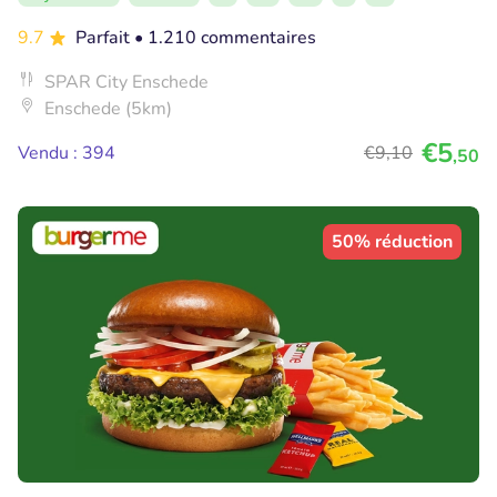
9.7
Parfait
• 1.210 commentaires
SPAR City Enschede
Enschede (5km)
€5
Vendu : 394
€9
,10
,50
50% réduction