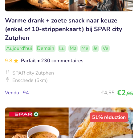
Warme drank + zoete snack naar keuze
(enkel of 10-strippenkaart) bij SPAR city
Zutphen
Aujourd'hui
Demain
Lu
Ma
Me
Je
Ve
9.8
Parfait
• 230 commentaires
SPAR city Zutphen
Enschede (5km)
€2
Vendu : 94
€4
,55
,95
51% réduction