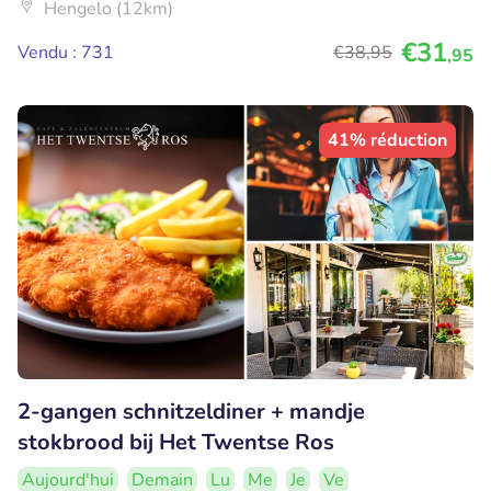
Hengelo (12km)
€31
Vendu : 731
€38
,95
,95
41% réduction
2-gangen schnitzeldiner + mandje
stokbrood bij Het Twentse Ros
Aujourd'hui
Demain
Lu
Me
Je
Ve