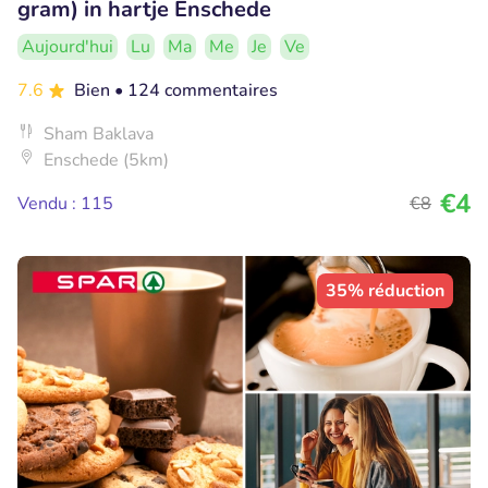
gram) in hartje Enschede
Aujourd'hui
Lu
Ma
Me
Je
Ve
7.6
Bien
• 124 commentaires
Sham Baklava
Enschede (5km)
€4
Vendu : 115
€8
35% réduction