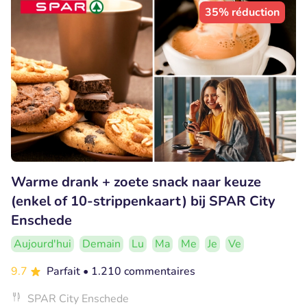
35% réduction
Warme drank + zoete snack naar keuze
(enkel of 10-strippenkaart) bij SPAR City
Enschede
Aujourd'hui
Demain
Lu
Ma
Me
Je
Ve
9.7
Parfait
• 1.210 commentaires
SPAR City Enschede