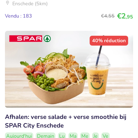
Enschede (5km)
€2
Vendu : 183
€4
,55
,95
40% réduction
Afhalen: verse salade + verse smoothie bij
SPAR City Enschede
Aujourd'hui
Demain
Lu
Ma
Me
Je
Ve