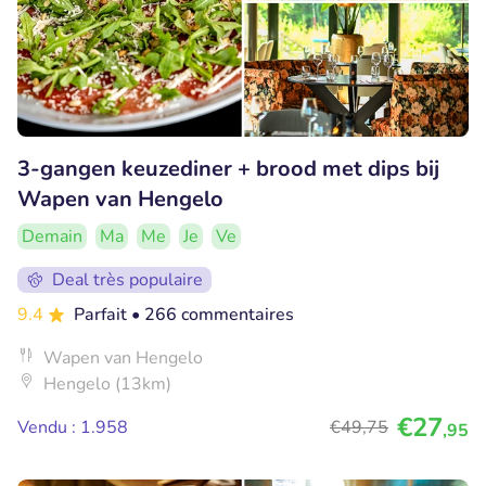
3-gangen keuzediner + brood met dips bij
Wapen van Hengelo
Demain
Ma
Me
Je
Ve
Deal très populaire
9.4
Parfait
• 266 commentaires
Wapen van Hengelo
Hengelo (13km)
€27
Vendu : 1.958
€49
,75
,95