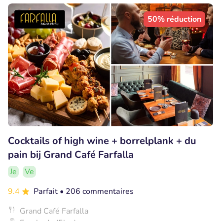
50% réduction
Cocktails of high wine + borrelplank + du
pain bij Grand Café Farfalla
Je
Ve
9.4
Parfait
• 206 commentaires
Grand Café Farfalla