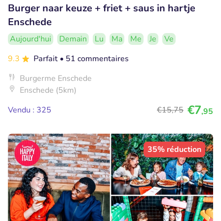
Burger naar keuze + friet + saus in hartje
Enschede
Aujourd'hui
Demain
Lu
Ma
Me
Je
Ve
9.3
Parfait
• 51 commentaires
Burgerme Enschede
Enschede (5km)
€7
Vendu : 325
€15
,75
,95
35% réduction