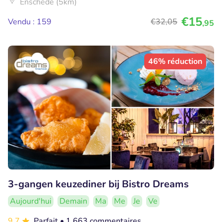
Enschede (5km)
€15
Vendu : 159
€32
,05
,95
46% réduction
3-gangen keuzediner bij Bistro Dreams
Aujourd'hui
Demain
Ma
Me
Je
Ve
9.7
Parfait
• 1.663 commentaires