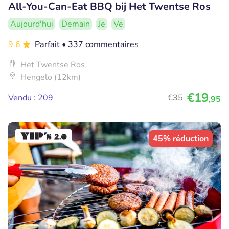
All-You-Can-Eat BBQ bij Het Twentse Ros
Aujourd'hui
Demain
Je
Ve
9.6
Parfait
• 337 commentaires
Het Twentse Ros
Hengelo (12km)
€19
Vendu : 209
€35
,95
45% réduction