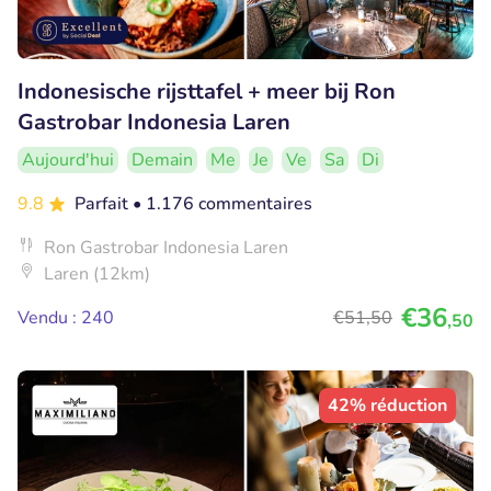
Indonesische rijsttafel + meer bij Ron
Gastrobar Indonesia Laren
Aujourd'hui
Demain
Me
Je
Ve
Sa
Di
9.8
Parfait
• 1.176 commentaires
Ron Gastrobar Indonesia Laren
Laren (12km)
€36
Vendu : 240
€51
,50
,50
42% réduction