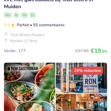
Muiden
Me
Je
Ve
Di
9.5
Parfait
• 55 commentaires
Teds Bistro Muiden
Muiden (11km)
€19
Vendu : 177
€27
,50
,95
29% réduction