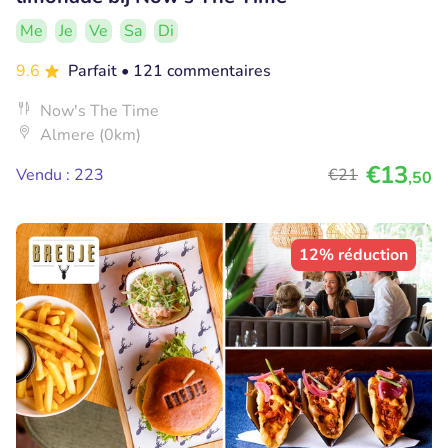
Me
Je
Ve
Sa
Di
9.6
Parfait
• 121 commentaires
Now's The Time
Almere (0km)
€13
Vendu : 223
€21
,50
12% réduction