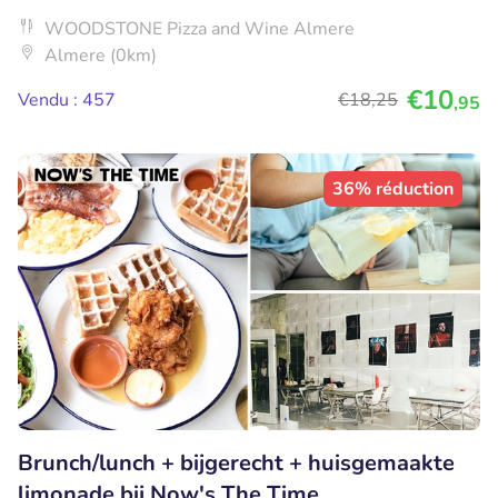
WOODSTONE Pizza and Wine Almere
Almere (0km)
€10
Vendu : 457
€18
,25
,95
36% réduction
Brunch/lunch + bijgerecht + huisgemaakte
limonade bij Now's The Time