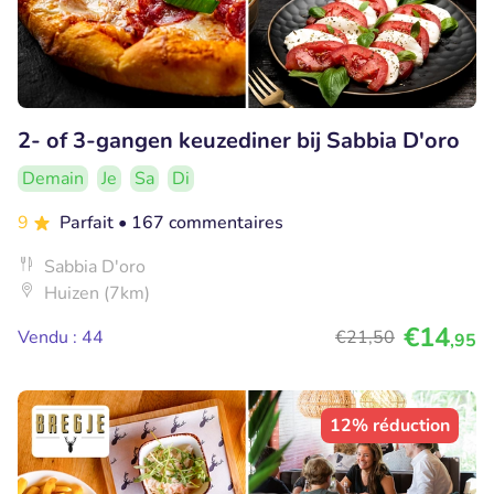
2- of 3-gangen keuzediner bij Sabbia D'oro
Demain
Je
Sa
Di
9
Parfait
• 167 commentaires
Sabbia D'oro
Huizen (7km)
€14
Vendu : 44
€21
,50
,95
12% réduction