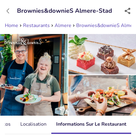
+31208089263
Brownies&downieS Almere-Stad
Disponible jusqu'à 23:00 heures
Home
Restaurants
Almere
Brownies&downieS Almer
hotos
Localisation
Informations Sur Le Restaurant