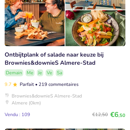
Ontbijtplank of salade naar keuze bij
Brownies&downieS Almere-Stad
Demain
Me
Je
Ve
Sa
9.7
Parfait
• 219 commentaires
Brownies&downieS Almere-Stad
Almere (0km)
€6
Vendu : 109
€12
,50
,50