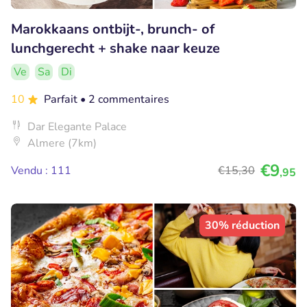
Marokkaans ontbijt-, brunch- of
lunchgerecht + shake naar keuze
Ve
Sa
Di
10
Parfait
• 2 commentaires
Dar Elegante Palace
Almere (7km)
€9
Vendu : 111
€15
,30
,95
30% réduction