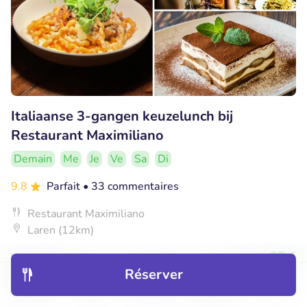
Italiaanse 3-gangen keuzelunch bij
Restaurant Maximiliano
Demain
Me
Je
Ve
Sa
Di
9.8
Parfait
• 33 commentaires
Restaurant Maximiliano
Laren (12km)
€24
Vendu : 146
€41
,35
Réserver
Découvrir
Hôtels
Restaurants
Réservations
Menu