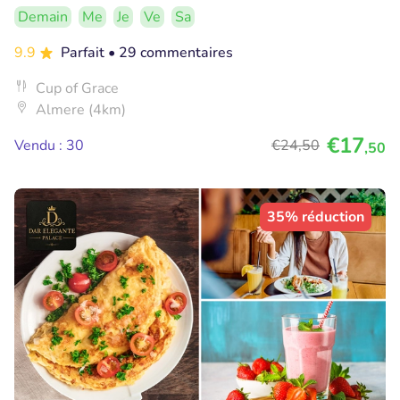
Demain
Me
Je
Ve
Sa
9.9
Parfait
• 29 commentaires
Cup of Grace
Almere (4km)
€17
Vendu : 30
€24
,50
,50
35% réduction