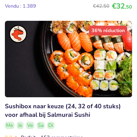
€32
Vendu : 1.389
€42
,50
,50
36% réduction
Sushibox naar keuze (24, 32 of 40 stuks)
voor afhaal bij Salmurai Sushi
Me
Je
Ve
Sa
Di