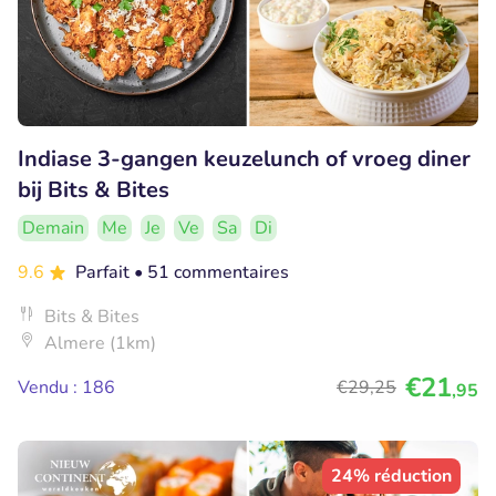
Indiase 3-gangen keuzelunch of vroeg diner
bij Bits & Bites
Demain
Me
Je
Ve
Sa
Di
9.6
Parfait
• 51 commentaires
Bits & Bites
Almere (1km)
€21
Vendu : 186
€29
,25
,95
24% réduction