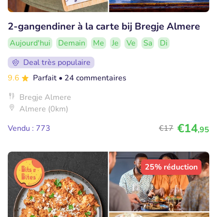
2-gangendiner à la carte bij Bregje Almere
Aujourd'hui
Demain
Me
Je
Ve
Sa
Di
Deal très populaire
9.6
Parfait
• 24 commentaires
Bregje Almere
Almere (0km)
€14
Vendu : 773
€17
,95
25% réduction