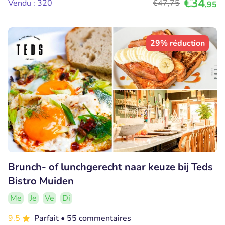
€34
Vendu : 320
€47
,75
,95
29% réduction
Brunch- of lunchgerecht naar keuze bij Teds
Bistro Muiden
Me
Je
Ve
Di
9.5
Parfait
• 55 commentaires