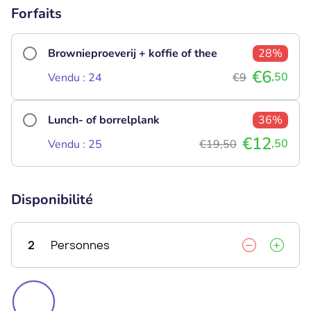
Forfaits
Brownieproeverij + koffie of thee
28%
€6
,50
Vendu : 24
€9
Lunch- of borrelplank
36%
€12
,50
Vendu : 25
€19,50
Disponibilité
2
Personnes