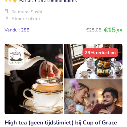
9.8
Parfait
• 152 commentaires
Salmurai Sushi
Almere (4km)
€15
Vendu : 288
€25
,05
,95
29% réduction
High tea (geen tijdslimiet) bij Cup of Grace