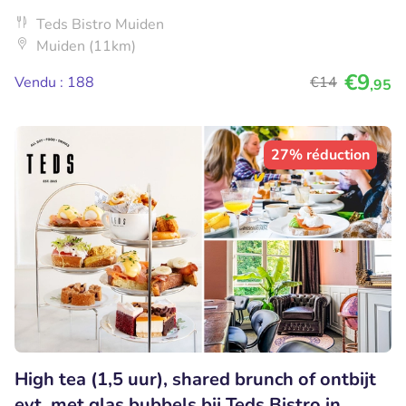
Teds Bistro Muiden
Muiden (11km)
€9
Vendu : 188
€14
,95
27% réduction
High tea (1,5 uur), shared brunch of ontbijt
evt. met glas bubbels bij Teds Bistro in