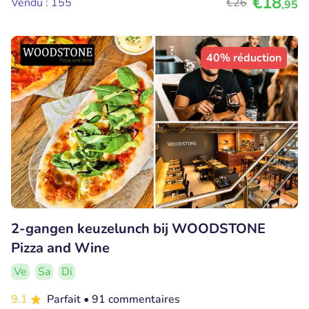
€18
Vendu : 155
€26
,95
40% réduction
2-gangen keuzelunch bij WOODSTONE
Pizza and Wine
Ve
Sa
Di
9.1
Parfait
• 91 commentaires