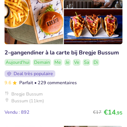
2-gangendiner à la carte bij Bregje Bussum
Aujourd'hui
Demain
Me
Je
Ve
Sa
Di
Deal très populaire
9.6
Parfait
• 229 commentaires
Bregje Bussum
Bussum (11km)
€14
Vendu : 892
€17
,95