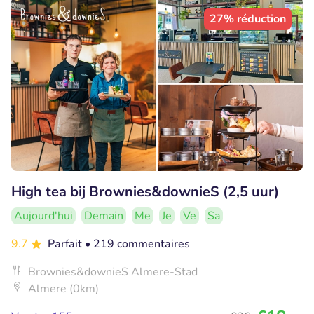
27% réduction
High tea bij Brownies&downieS (2,5 uur)
Aujourd'hui
Demain
Me
Je
Ve
Sa
9.7
Parfait
• 219 commentaires
Brownies&downieS Almere-Stad
Almere (0km)