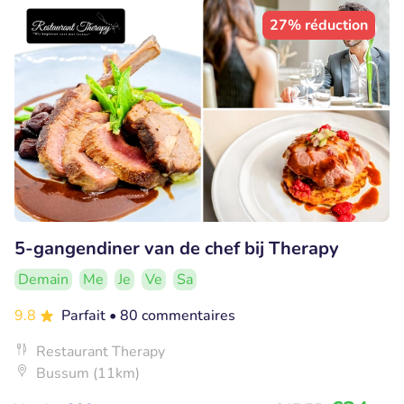
27% réduction
5-gangendiner van de chef bij Therapy
Demain
Me
Je
Ve
Sa
9.8
Parfait
• 80 commentaires
Restaurant Therapy
Bussum (11km)