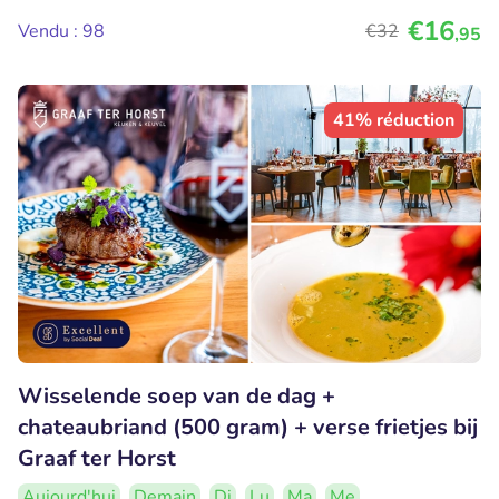
€16
Vendu : 98
€32
,95
41% réduction
Wisselende soep van de dag +
chateaubriand (500 gram) + verse frietjes bij
Graaf ter Horst
Aujourd'hui
Demain
Di
Lu
Ma
Me