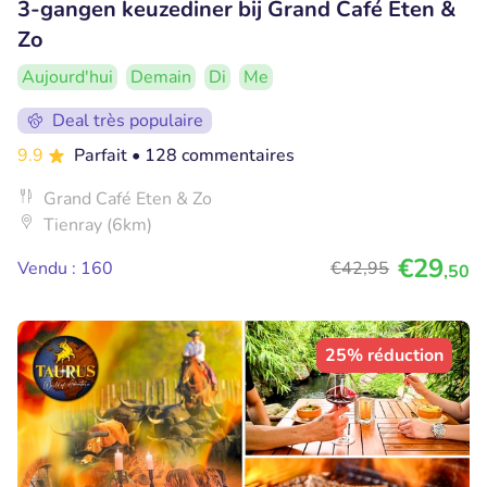
3-gangen keuzediner bij Grand Café Eten &
Zo
Aujourd'hui
Demain
Di
Me
Deal très populaire
9.9
Parfait
• 128 commentaires
Grand Café Eten & Zo
Tienray (6km)
€29
Vendu : 160
€42
,95
,50
25% réduction