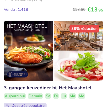
Broekhuizen (1km)
€13
Vendu : 1.418
€18
,60
,95
38% réduction
3-gangen keuzediner bij Het Maashotel
Aujourd'hui
Demain
Sa
Di
Lu
Ma
Me
Deal très populaire