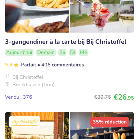
3-gangendiner à la carte bij Bij Christoffel
Aujourd'hui
Demain
Sa
Di
Me
9.4
Parfait
• 406 commentaires
Bij Christoffel
Broekhuizen (1km)
€26
Vendu : 376
€39
,75
,95
35% réduction