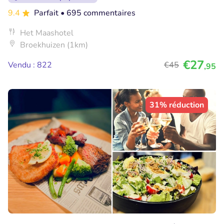
9.4
Parfait
• 695 commentaires
Het Maashotel
Broekhuizen (1km)
€27
Vendu : 822
€45
,95
31% réduction