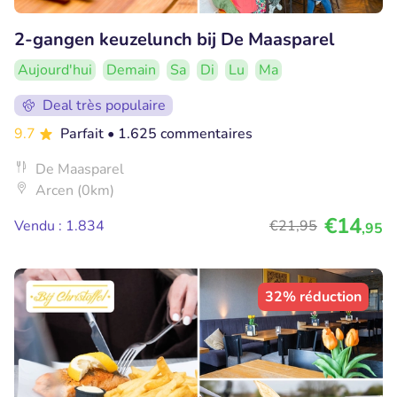
2-gangen keuzelunch bij De Maasparel
Aujourd'hui
Demain
Sa
Di
Lu
Ma
Deal très populaire
9.7
Parfait
• 1.625 commentaires
De Maasparel
Arcen (0km)
€14
Vendu : 1.834
€21
,95
,95
32% réduction