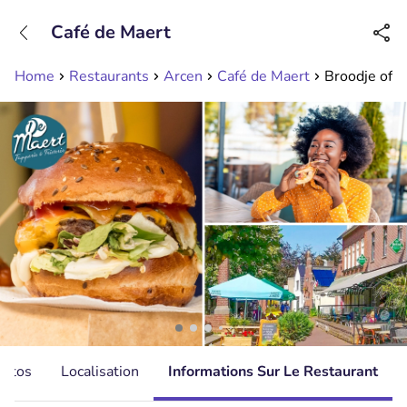
+31208089263
Café de Maert
Disponible jusqu'à 23:00 heures
Home
Restaurants
Arcen
Café de Maert
Broodje of g
hotos
Localisation
Informations Sur Le Restaurant