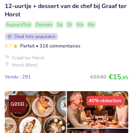
12-uurtje + dessert van de chef bij Graaf ter
Horst
Aujourd'hui
Demain
Sa
Di
Ma
Me
Deal très populaire
9.7
Parfait
• 316 commentaires
Graaf ter Horst
Horst (8km)
€15
Vendu : 291
€23
,50
,95
40% réduction