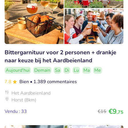
Bittergarnituur voor 2 personen + drankje
naar keuze bij het Aardbeienland
Aujourd'hui
Demain
Sa
Di
Lu
Ma
Me
7.8
Bien
• 1.389 commentaires
Het Aardbeienland
Horst (8km)
€9
Vendu : 33
€15
,75