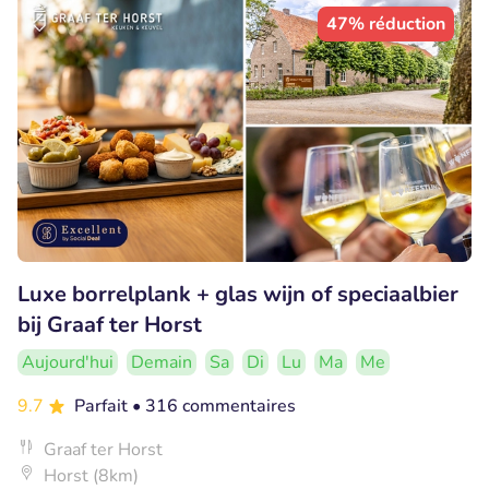
47% réduction
Luxe borrelplank + glas wijn of speciaalbier
bij Graaf ter Horst
Aujourd'hui
Demain
Sa
Di
Lu
Ma
Me
9.7
Parfait
• 316 commentaires
Graaf ter Horst
Horst (8km)