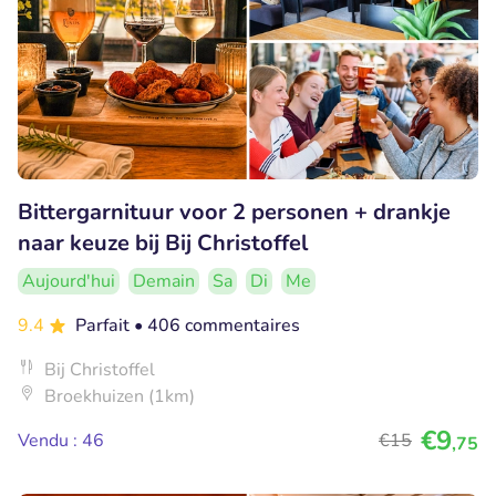
Bittergarnituur voor 2 personen + drankje
naar keuze bij Bij Christoffel
Aujourd'hui
Demain
Sa
Di
Me
9.4
Parfait
• 406 commentaires
Bij Christoffel
Broekhuizen (1km)
€9
Vendu : 46
€15
,75