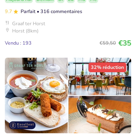
9.7
Parfait
• 316 commentaires
Graaf ter Horst
Horst (8km)
€35
Vendu : 193
€59
,50
32% réduction