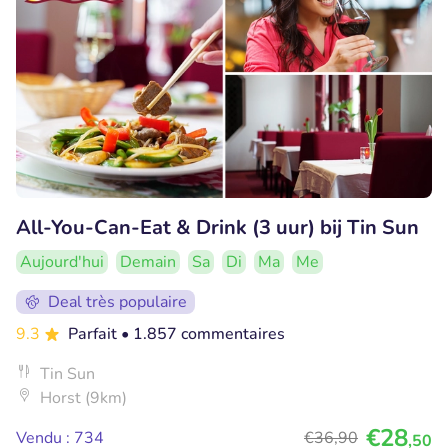
All-You-Can-Eat & Drink (3 uur) bij Tin Sun
Aujourd'hui
Demain
Sa
Di
Ma
Me
Deal très populaire
9.3
Parfait
• 1.857 commentaires
Tin Sun
Horst (9km)
€28
Vendu : 734
€36
,90
,50