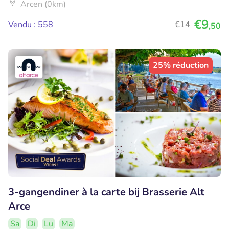
Arcen (0km)
€9
Vendu : 558
€14
,50
25% réduction
3-gangendiner à la carte bij Brasserie Alt
Arce
Sa
Di
Lu
Ma