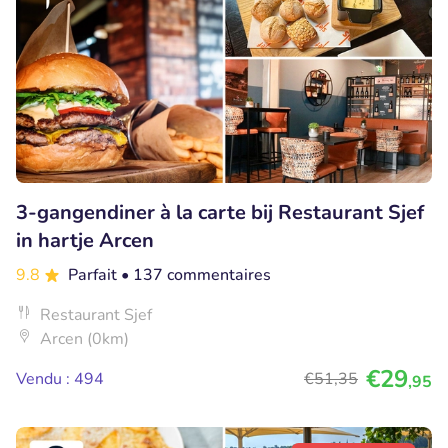
3-gangendiner à la carte bij Restaurant Sjef
in hartje Arcen
9.8
Parfait
• 137 commentaires
Restaurant Sjef
Arcen (0km)
€29
Vendu : 494
€51
,35
,95