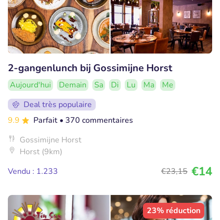
2-gangenlunch bij Gossimijne Horst
Aujourd'hui
Demain
Sa
Di
Lu
Ma
Me
Deal très populaire
9.9
Parfait
• 370 commentaires
Gossimijne Horst
Horst (9km)
€14
Vendu : 1.233
€23
,15
23% réduction