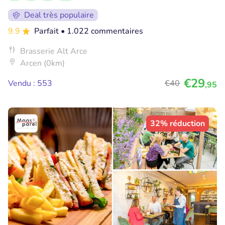
Deal très populaire
9.9
Parfait
• 1.022 commentaires
Brasserie Alt Arce
Arcen (0km)
€29
Vendu : 553
€40
,95
32% réduction