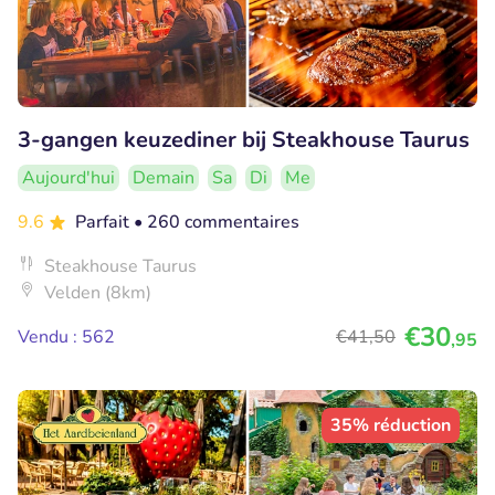
3-gangen keuzediner bij Steakhouse Taurus
Aujourd'hui
Demain
Sa
Di
Me
9.6
Parfait
• 260 commentaires
Steakhouse Taurus
Velden (8km)
€30
Vendu : 562
€41
,50
,95
35% réduction