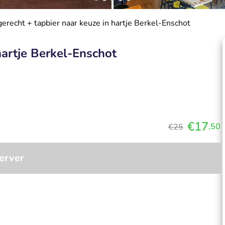
erecht + tapbier naar keuze in hartje Berkel-Enschot
hartje Berkel-Enschot
€17
,50
€25
erver