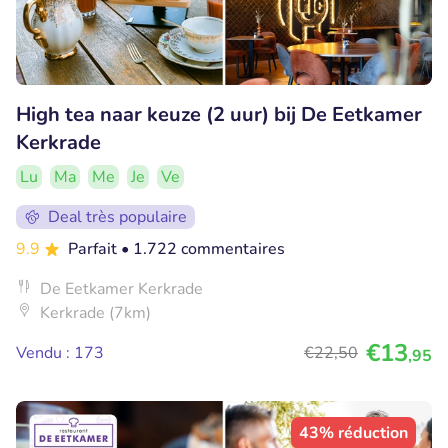
High tea naar keuze (2 uur) bij De Eetkamer
Kerkrade
Lu
Ma
Me
Je
Ve
Deal très populaire
9.9
Parfait
• 1.722 commentaires
De Eetkamer Kerkrade
Kerkrade (7km)
€13
Vendu : 173
€22
,50
,95
43% réduction