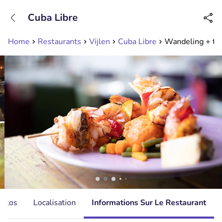
+31208089263
Cuba Libre
Disponible jusqu'à 23:00 heures
Home
Restaurants
Vijlen
Cuba Libre
Wandeling + tap
hotos
Localisation
Informations Sur Le Restaurant