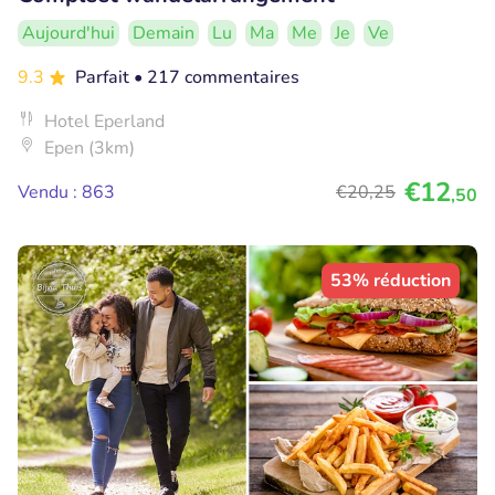
Aujourd'hui
Demain
Lu
Ma
Me
Je
Ve
9.3
Parfait
• 217 commentaires
Hotel Eperland
Epen (3km)
€12
Vendu : 863
€20
,25
,50
53% réduction