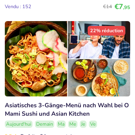
€7
Vendu : 152
€14
,95
22% réduction
Asiatisches 3-Gänge-Menü nach Wahl bei O
Mami Sushi und Asian Kitchen
Aujourd'hui
Demain
Ma
Me
Je
Ve