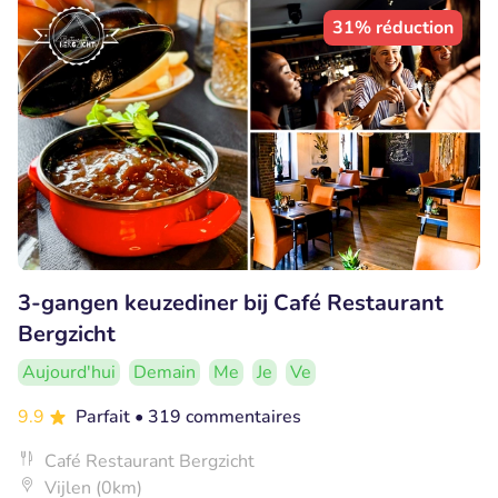
31% réduction
3-gangen keuzediner bij Café Restaurant
Bergzicht
Aujourd'hui
Demain
Me
Je
Ve
9.9
Parfait
• 319 commentaires
Café Restaurant Bergzicht
Vijlen (0km)