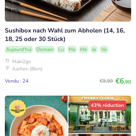
Sushibox nach Wahl zum Abholen (14, 16,
18, 25 oder 30 Stück)
Aujourd'hui
Demain
Lu
Ma
Me
Je
Ve
Maki2go
Aachen (8km)
€6
Vendu : 24
€9
,99
,90
43% réduction