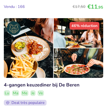
€11
Vendu : 166
€17
,50
,95
46% réduction
4-gangen keuzediner bij De Beren
Lu
Ma
Me
Je
Ve
Deal très populaire