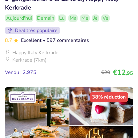
Kerkrade
Aujourd'hui
Demain
Lu
Ma
Me
Je
Ve
Deal très populaire
8.7
Excellent
• 597 commentaires
Happy Italy Kerkrade
Kerkrade (7km)
€12
Vendu : 2.975
€20
,95
38% réduction