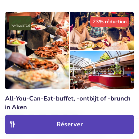
23% réduction
All-You-Can-Eat-buffet, -ontbijt of -brunch
in Aken
Demain
Lu
Ma
Me
Je
Ve
Réserver
Deal très populaire
Découvrir
Hôtels
Restaurants
Réservations
Menu