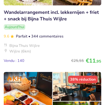
Wandelarrangement incl. lekkernijen + friet
+ snack bij Bijna Thuis Wijlre
Aujourd'hui
9.6
Parfait
• 344 commentaires
Bijna Thuis Wijlre
Wijlre (6km)
€11
Vendu : 140
€25
,55
,95
38% réduction