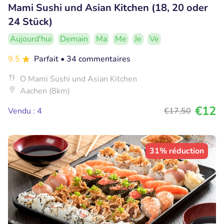
Mami Sushi und Asian Kitchen (18, 20 oder
24 Stück)
Aujourd'hui
Demain
Ma
Me
Je
Ve
9.5
Parfait
• 34 commentaires
O Mami Sushi und Asian Kitchen
Aachen (8km)
€12
Vendu : 4
€17
,50
31% réduction