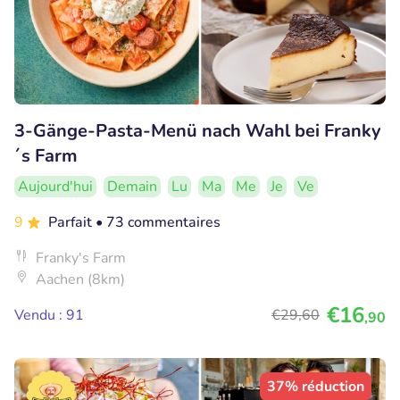
3-Gänge-Pasta-Menü nach Wahl bei Franky
´s Farm
Aujourd'hui
Demain
Lu
Ma
Me
Je
Ve
9
Parfait
• 73 commentaires
Franky's Farm
Aachen (8km)
€16
Vendu : 91
€29
,60
,90
37% réduction