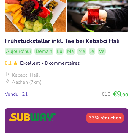
Frühstücksteller inkl. Tee bei Kebabci Hali
Aujourd'hui
Demain
Lu
Ma
Me
Je
Ve
8.1
Excellent
• 8 commentaires
Kebabci Halil
Aachen (7km)
€9
Vendu : 21
€16
,90
33% réduction