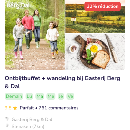
32% réduction
Ontbijtbuffet + wandeling bij Gasterij Berg
& Dal
Demain
Lu
Ma
Me
Je
Ve
9.8
Parfait
• 761 commentaires
Gasterij Berg & Dal
Slenaken (7km)