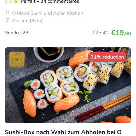
9.5
Parfait
• 34 commentaires
O Mami Sushi und Asian Kitchen
Aachen (8km)
€19
Vendu : 23
€25
,40
,90
31% réduction
Sushi-Box nach Wahl zum Abholen bei O