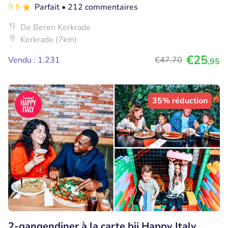
9.5
Parfait
• 212 commentaires
De Beren Kerkrade
Kerkrade (7km)
€25
Vendu : 1.231
€47
,70
,95
35% réduction
2-gangendiner à la carte bij Happy Italy