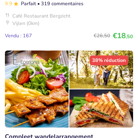
9.9
Parfait
• 319 commentaires
Café Restaurant Bergzicht
Vijlen (0km)
€18
Vendu : 167
€26
,50
,50
38% réduction
Compleet wandelarrangement