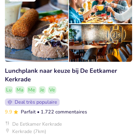
Lunchplank naar keuze bij De Eetkamer
Kerkrade
Lu
Ma
Me
Je
Ve
Deal très populaire
9.9
Parfait
• 1.722 commentaires
De Eetkamer Kerkrade
Kerkrade (7km)