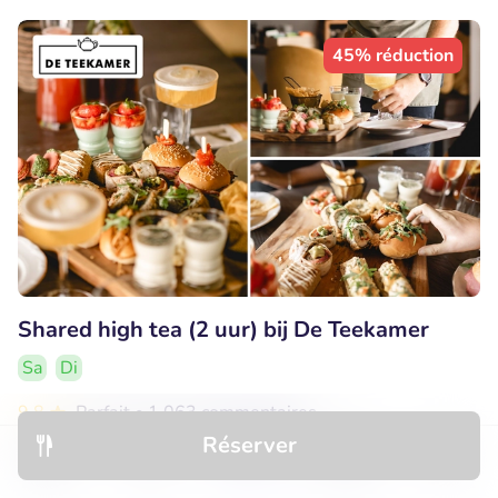
45% réduction
Shared high tea (2 uur) bij De Teekamer
Sa
Di
9.8
Parfait
• 1.063 commentaires
Réserver
De Teekamer
Découvrir
Hôtels
Restaurants
Réservations
Menu
Hoensbroek (9km)