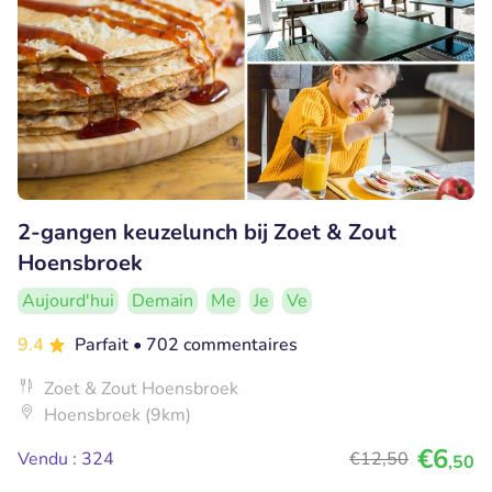
2-gangen keuzelunch bij Zoet & Zout
Hoensbroek
Aujourd'hui
Demain
Me
Je
Ve
9.4
Parfait
• 702 commentaires
Zoet & Zout Hoensbroek
Hoensbroek (9km)
€6
Vendu : 324
€12
,50
,50