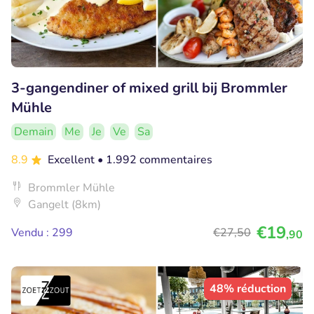
3-gangendiner of mixed grill bij Brommler
Mühle
Demain
Me
Je
Ve
Sa
8.9
Excellent
• 1.992 commentaires
Brommler Mühle
Gangelt (8km)
€19
Vendu : 299
€27
,50
,90
48% réduction