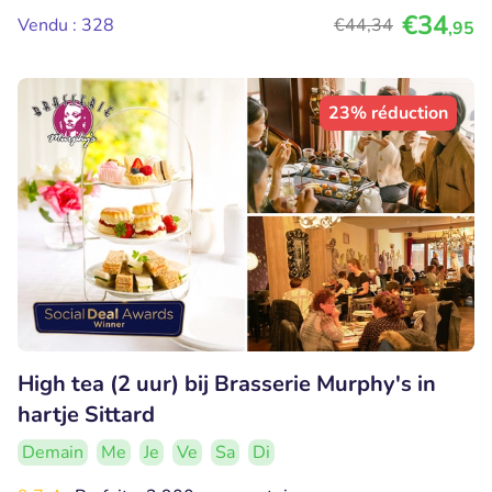
€34
Vendu : 328
€44
,34
,95
23% réduction
High tea (2 uur) bij Brasserie Murphy's in
hartje Sittard
Demain
Me
Je
Ve
Sa
Di