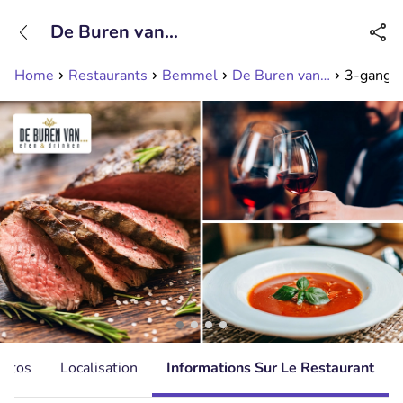
+31208089263
De Buren van…
Disponible jusqu'à 23:00 heures
Home
Restaurants
Bemmel
De Buren van…
3-gangen
hotos
Localisation
Informations Sur Le Restaurant