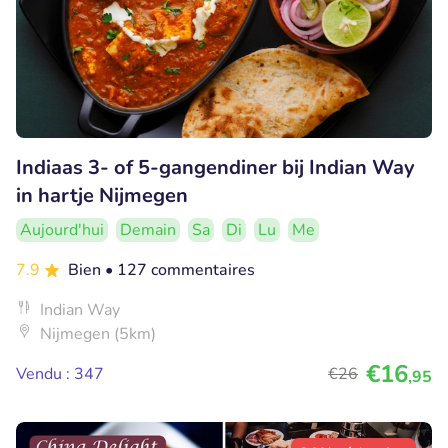
Indiaas 3- of 5-gangendiner bij Indian Way
in hartje Nijmegen
Aujourd'hui
Demain
Sa
Di
Lu
Me
7.9
Bien
• 127 commentaires
Indian Way
Nijmegen (5km)
€16
Vendu : 347
€26
,95