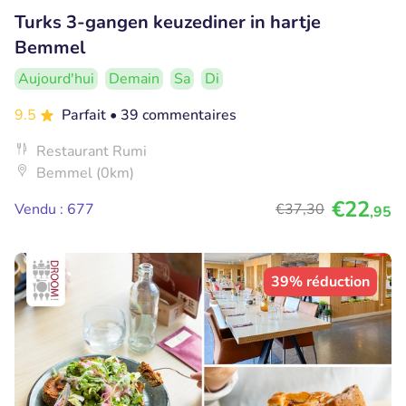
Turks 3-gangen keuzediner in hartje
Bemmel
Aujourd'hui
Demain
Sa
Di
9.5
Parfait
• 39 commentaires
Restaurant Rumi
Bemmel (0km)
€22
Vendu : 677
€37
,30
,95
39% réduction