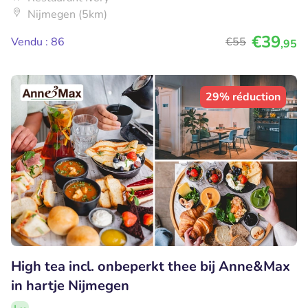
Nijmegen (5km)
€39
Vendu : 86
€55
,95
29% réduction
High tea incl. onbeperkt thee bij Anne&Max
in hartje Nijmegen