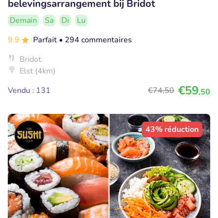
belevingsarrangement bij Bridot
Demain
Sa
Di
Lu
9.9
Parfait
• 294 commentaires
Bridot
Elst (4km)
€59
Vendu : 131
€74
,50
,50
43% réduction