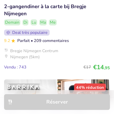
2-gangendiner à la carte bij Bregje
Nijmegen
Demain
Di
Lu
Ma
Me
Deal très populaire
9.2
Parfait
• 209 commentaires
Bregje Nijmegen Centrum
Nijmegen (5km)
€14
Vendu : 743
€17
,95
44% réduction
Réserver
Découvrir
Hôtels
Restaurants
Réservations
Menu