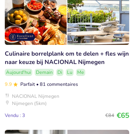
Culinaire borrelplank om te delen + fles wijn
naar keuze bij NACIONAL Nijmegen
Aujourd'hui
Demain
Di
Lu
Me
9.9
Parfait
• 81 commentaires
NACIONAL Nijmegen
Nijmegen (5km)
€65
Vendu : 3
€84