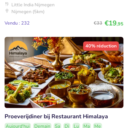
Little India Nijmegen
Nijmegen (5km)
€19
Vendu : 232
€33
,95
40% réduction
Proeverijdiner bij Restaurant Himalaya
Aujourd'hui
Demain
Sa
Di
Lu
Ma
Me