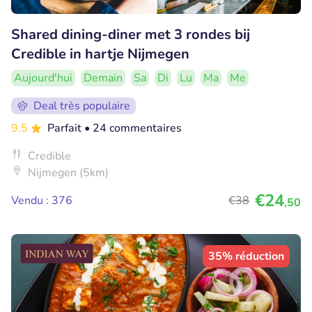
Shared dining-diner met 3 rondes bij
Credible in hartje Nijmegen
Aujourd'hui
Demain
Sa
Di
Lu
Ma
Me
Deal très populaire
9.5
Parfait
• 24 commentaires
Credible
Nijmegen (5km)
€24
Vendu : 376
€38
,50
35% réduction