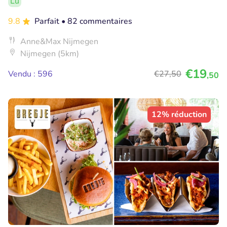
Lu
9.8
Parfait
• 82 commentaires
Anne&Max Nijmegen
Nijmegen (5km)
€19
Vendu : 596
€27
,50
,50
12% réduction