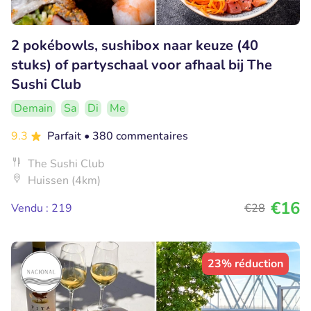
2 pokébowls, sushibox naar keuze (40
stuks) of partyschaal voor afhaal bij The
Sushi Club
Demain
Sa
Di
Me
9.3
Parfait
• 380 commentaires
The Sushi Club
Huissen (4km)
€16
Vendu : 219
€28
23% réduction