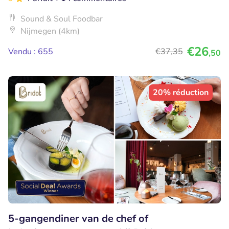
Sound & Soul Foodbar
Nijmegen (4km)
€26
Vendu : 655
€37
,35
,50
20% réduction
5-gangendiner van de chef of