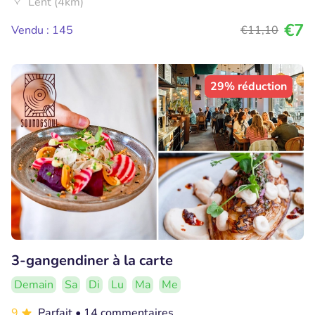
Lent (4km)
€7
Vendu : 145
€11
,10
29% réduction
3-gangendiner à la carte
Demain
Sa
Di
Lu
Ma
Me
9
Parfait
• 14 commentaires