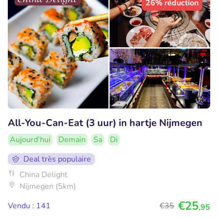
26% réduction
All-You-Can-Eat (3 uur) in hartje Nijmegen
Aujourd'hui
Demain
Sa
Di
Deal très populaire
China Delight
Nijmegen (5km)
€25
Vendu : 141
€35
,95