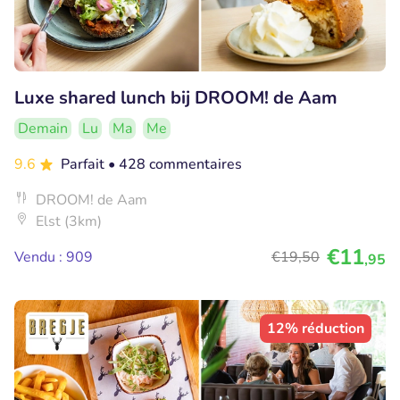
Luxe shared lunch bij DROOM! de Aam
Demain
Lu
Ma
Me
9.6
Parfait
• 428 commentaires
DROOM! de Aam
Elst (3km)
€11
Vendu : 909
€19
,50
,95
12% réduction