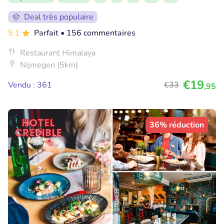
Deal très populaire
9.1
Parfait
• 156 commentaires
Restaurant Himalaya
Nijmegen (5km)
€19
Vendu : 361
€33
,95
36% réduction