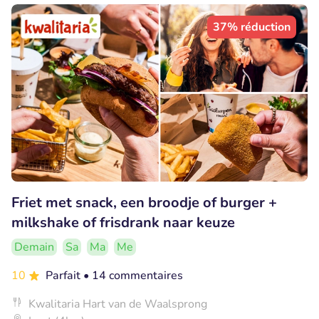
37% réduction
Friet met snack, een broodje of burger +
milkshake of frisdrank naar keuze
Demain
Sa
Ma
Me
10
Parfait
• 14 commentaires
Kwalitaria Hart van de Waalsprong