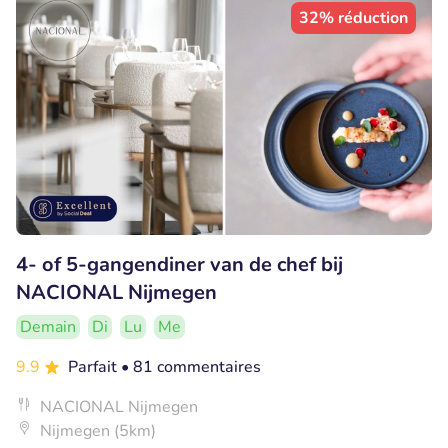
32% réduction
4- of 5-gangendiner van de chef bij
NACIONAL Nijmegen
Demain
Di
Lu
Me
9.9
Parfait
• 81 commentaires
NACIONAL Nijmegen
Nijmegen (5km)