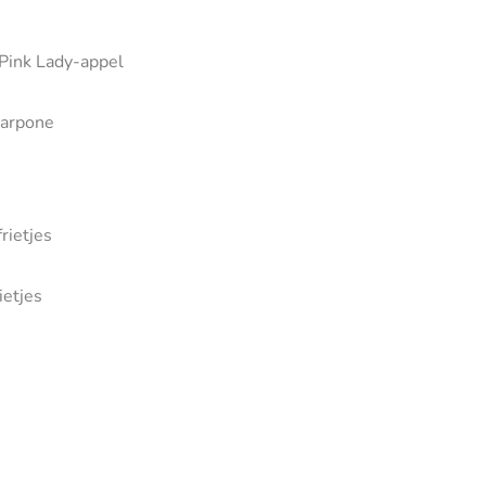
 Pink Lady-appel
carpone
rietjes
ietjes