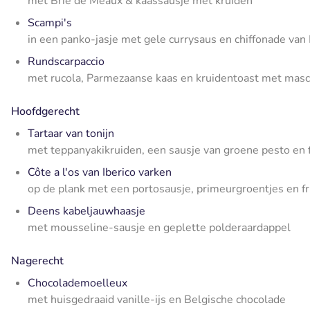
met Brie de Meaux & kaassausje met kruiden
Scampi's
in een panko-jasje met gele currysaus en chiffonade van
Rundscarpaccio
met rucola, Parmezaanse kaas en kruidentoast met mas
Hoofdgerecht
Tartaar van tonijn
met teppanyakikruiden, een sausje van groene pesto en f
Côte a l'os van Iberico varken
op de plank met een portosausje, primeurgroentjes en fr
Deens kabeljauwhaasje
met mousseline-sausje en geplette polderaardappel
Nagerecht
Chocolademoelleux
met huisgedraaid vanille-ijs en Belgische chocolade