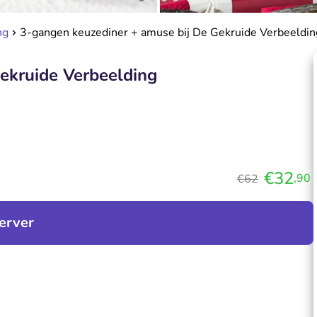
ng
3-gangen keuzediner + amuse bij De Gekruide Verbeeldin
ekruide Verbeelding
€32
,90
€62
erver