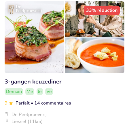
33% réduction
3-gangen keuzediner
Demain
Me
Je
Ve
9
Parfait
• 14 commentaires
De Peelproeverij
Liessel (11km)