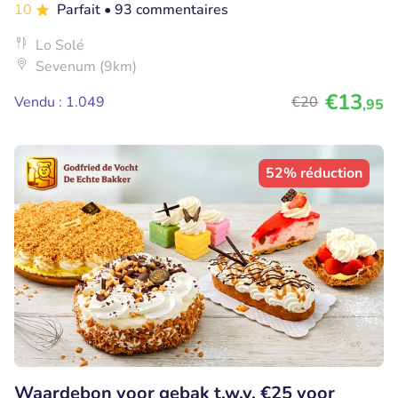
10
Parfait
• 93 commentaires
Lo Solé
Sevenum (9km)
€13
Vendu : 1.049
€20
,95
52% réduction
Waardebon voor gebak t.w.v. €25 voor