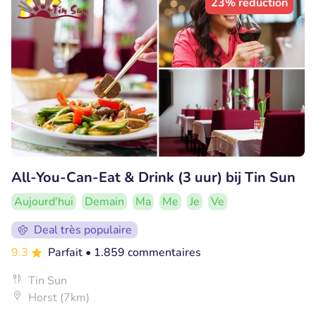
23% réduction
All-You-Can-Eat & Drink (3 uur) bij Tin Sun
Aujourd'hui
Demain
Ma
Me
Je
Ve
Deal très populaire
9.3
Parfait
• 1.859 commentaires
Tin Sun
Horst (7km)