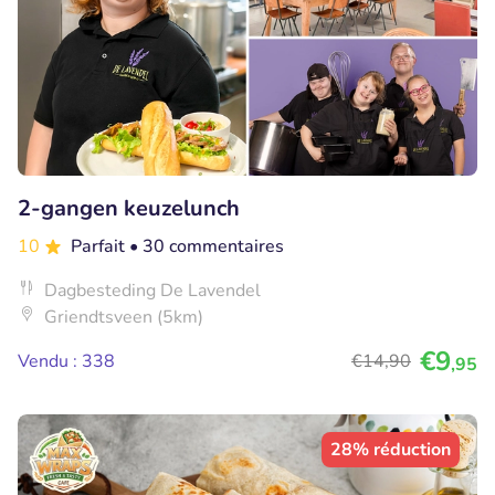
2-gangen keuzelunch
10
Parfait
• 30 commentaires
Dagbesteding De Lavendel
Griendtsveen (5km)
€9
Vendu : 338
€14
,90
,95
28% réduction