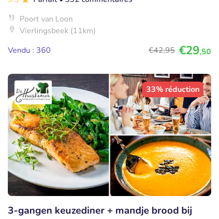
Poort van Loon
Vierlingsbeek (11km)
€29
Vendu : 360
€42
,95
,50
33% réduction
3-gangen keuzediner + mandje brood bij