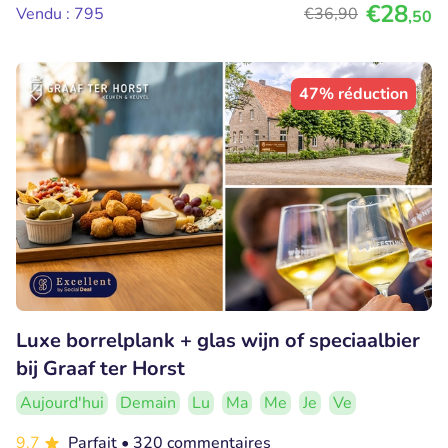
€28
Vendu : 795
€36
,90
,50
47% réduction
Luxe borrelplank + glas wijn of speciaalbier
bij Graaf ter Horst
Aujourd'hui
Demain
Lu
Ma
Me
Je
Ve
9.7
Parfait
• 320 commentaires