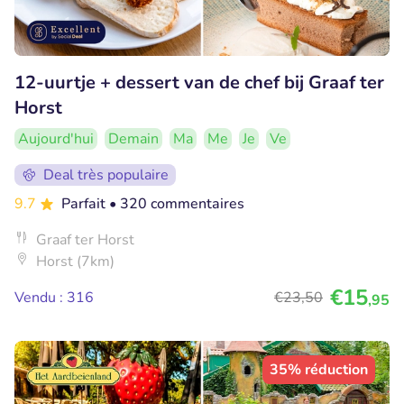
12-uurtje + dessert van de chef bij Graaf ter
Horst
Aujourd'hui
Demain
Ma
Me
Je
Ve
Deal très populaire
9.7
Parfait
• 320 commentaires
Graaf ter Horst
Horst (7km)
€15
Vendu : 316
€23
,50
,95
35% réduction