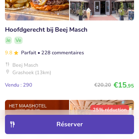
Hoofdgerecht bij Beej Masch
Je
Ve
9.8
Parfait
• 228 commentaires
Beej Masch
Grashoek (13km)
€15
Vendu : 290
€20
,20
,95
25% réduction
Réserver
Découvrir
Hôtels
Restaurants
Réservations
Menu