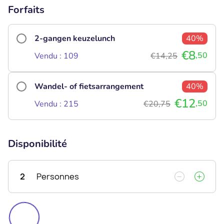
Forfaits
2-gangen keuzelunch
40%
€8
,50
Vendu : 109
€14,25
Wandel- of fietsarrangement
40%
€12
,50
Vendu : 215
€20,75
Disponibilité
2
Personnes