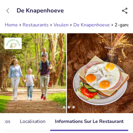
+31208089263
De Knapenhoeve
Disponible jusqu'à 23:00 heures
Home
Restaurants
Veulen
De Knapenhoeve
2-gangen
hotos
Localisation
Informations Sur Le Restaurant