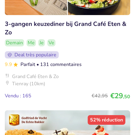
3-gangen keuzediner bij Grand Café Eten &
Zo
Demain
Me
Je
Ve
Deal très populaire
9.9
Parfait
• 131 commentaires
Grand Café Eten & Zo
Tienray (10km)
€29
Vendu : 165
€42
,95
,50
52% réduction