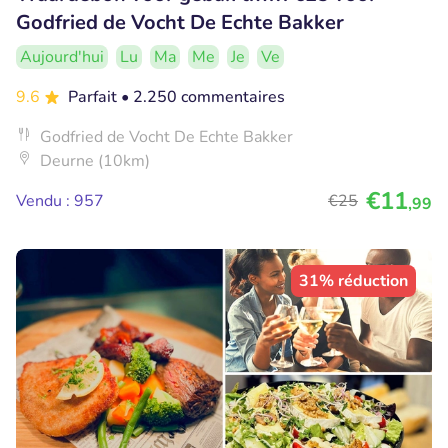
Godfried de Vocht De Echte Bakker
Aujourd'hui
Lu
Ma
Me
Je
Ve
9.6
Parfait
• 2.250 commentaires
Godfried de Vocht De Echte Bakker
Deurne (10km)
€11
Vendu : 957
€25
,99
31% réduction