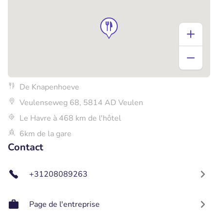
De Knapenhoeve
Veulenseweg 68, 5814 AD Veulen
Le Havre à 468 km de l'hôtel
6km de la gare
Contact
+31208089263
Page de l'entreprise