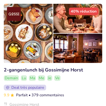
40% réduction
2-gangenlunch bij Gossimijne Horst
Demain
Lu
Ma
Me
Je
Ve
Deal très populaire
9.9
Parfait
• 379 commentaires
Gossimijne Horst