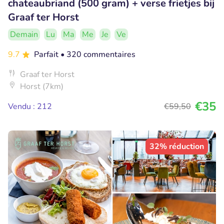
chateaubriand (500 gram) + verse frietjes bij
Graaf ter Horst
Demain
Lu
Ma
Me
Je
Ve
9.7
Parfait
• 320 commentaires
Graaf ter Horst
Horst (7km)
€35
Vendu : 212
€59
,50
32% réduction