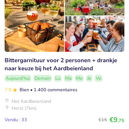
Bittergarnituur voor 2 personen + drankje
naar keuze bij het Aardbeienland
Aujourd'hui
Demain
Lu
Ma
Me
Je
Ve
7.8
Bien
• 1.400 commentaires
Het Aardbeienland
Horst (7km)
€9
Vendu : 33
€15
,75