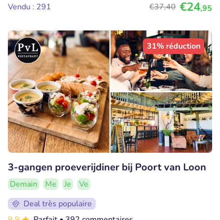
€24
Vendu : 291
€37
,40
,95
31% réduction
3-gangen proeverijdiner bij Poort van Loon
Demain
Me
Je
Ve
Deal très populaire
9.9
Parfait
• 392 commentaires