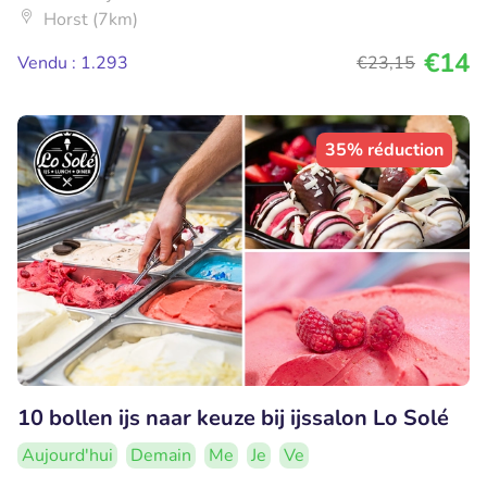
Horst (7km)
€14
Vendu : 1.293
€23
,15
35% réduction
10 bollen ijs naar keuze bij ijssalon Lo Solé
Aujourd'hui
Demain
Me
Je
Ve