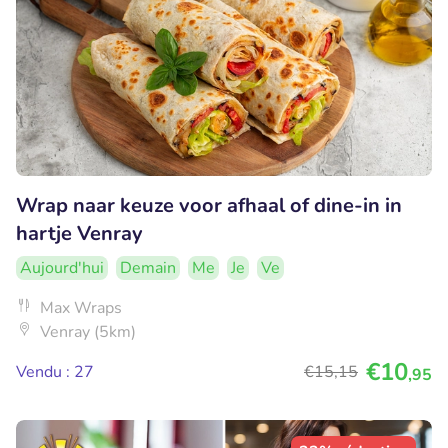
Wrap naar keuze voor afhaal of dine-in in
hartje Venray
Aujourd'hui
Demain
Me
Je
Ve
Max Wraps
Venray (5km)
€10
Vendu : 27
€15
,15
,95