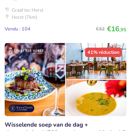
Graaf ter Horst
Horst (7km)
€16
Vendu : 104
€32
,95
41% réduction
Wisselende soep van de dag +