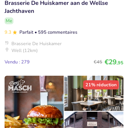
Brasserie De Huiskamer aan de Wellse
Jachthaven
Me
9.3
Parfait
• 595 commentaires
Brasserie De Huiskamer
Well (12km)
€29
Vendu : 279
€45
,95
21% réduction