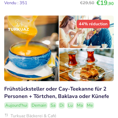
€19
Vendu : 351
€29
,50
,90
44% réduction
Frühstücksteller oder Cay-Teekanne für 2
Personen + Törtchen, Baklava oder Künefe
Aujourd'hui
Demain
Sa
Di
Lu
Ma
Me
Turkuaz Bäckerei & Café