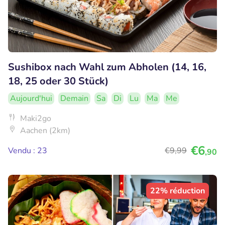
Sushibox nach Wahl zum Abholen (14, 16,
18, 25 oder 30 Stück)
Aujourd'hui
Demain
Sa
Di
Lu
Ma
Me
Maki2go
Aachen (2km)
€6
Vendu : 23
€9
,99
,90
22% réduction