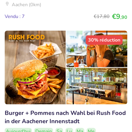
Aachen (0km)
€9
Vendu : 7
€17
,80
,90
30% réduction
Burger + Pommes nach Wahl bei Rush Food
in der Aachener Innenstadt
Aujourd'hui
Demain
Sa
Lu
Ma
Me