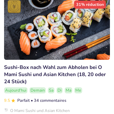
31% réduction
Sushi-Box nach Wahl zum Abholen bei O
Mami Sushi und Asian Kitchen (18, 20 oder
24 Stück)
Aujourd'hui
Demain
Sa
Di
Ma
Me
9.5
Parfait
• 34 commentaires
O Mami Sushi und Asian Kitchen