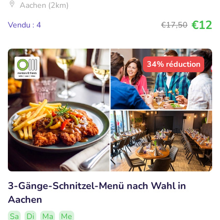
Aachen (2km)
€12
Vendu : 4
€17
,50
34% réduction
3-Gänge-Schnitzel-Menü nach Wahl in
Aachen
Sa
Di
Ma
Me