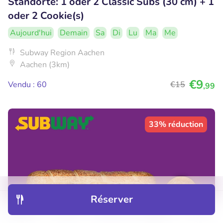
Standorte: 1 oder 2 Classic Subs (30 cm) + 1
oder 2 Cookie(s)
Aujourd'hui
Demain
Sa
Di
Lu
Ma
Me
Subway Region Aachen
Aachen (3km)
€9
Vendu : 60
€15
,99
33% réduction
Réserver
Découvrir
Hôtels
Restaurants
Réservations
Menu