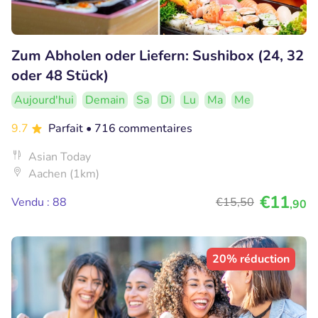
Zum Abholen oder Liefern: Sushibox (24, 32
oder 48 Stück)
Aujourd'hui
Demain
Sa
Di
Lu
Ma
Me
9.7
Parfait
• 716 commentaires
Asian Today
Aachen (1km)
€11
Vendu : 88
€15
,50
,90
20% réduction