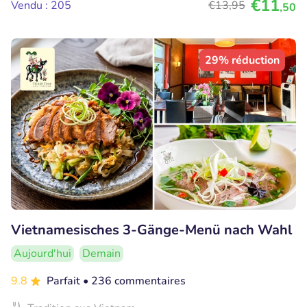
€11
Vendu : 205
€13
,95
,50
29% réduction
Vietnamesisches 3-Gänge-Menü nach Wahl
Aujourd'hui
Demain
9.8
Parfait
• 236 commentaires