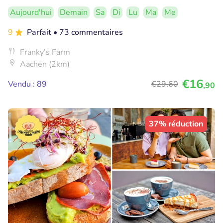
Aujourd'hui
Demain
Sa
Di
Lu
Ma
Me
9
Parfait
• 73 commentaires
Franky's Farm
Aachen (2km)
€16
Vendu : 89
€29
,60
,90
37% réduction