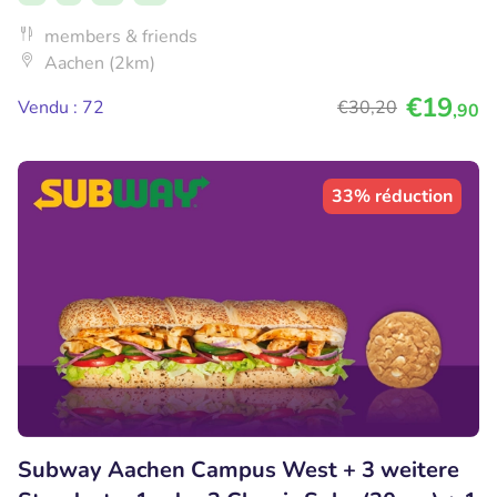
members & friends
Aachen (2km)
€19
Vendu : 72
€30
,20
,90
33% réduction
Subway Aachen Campus West + 3 weitere