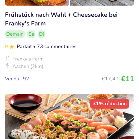
Frühstück nach Wahl + Cheesecake bei
Franky's Farm
Demain
Sa
Di
9
Parfait
• 73 commentaires
Franky's Farm
Aachen (2km)
€11
Vendu : 92
€17
,40
31% réduction