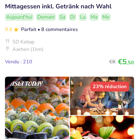
Mittagessen inkl. Getränk nach Wahl
Aujourd'hui
Demain
Sa
Di
Lu
Ma
Me
9.6
Parfait
• 8 commentaires
SD Kebap
Aachen (1km)
€5
Vendu : 210
€8
,50
23% réduction