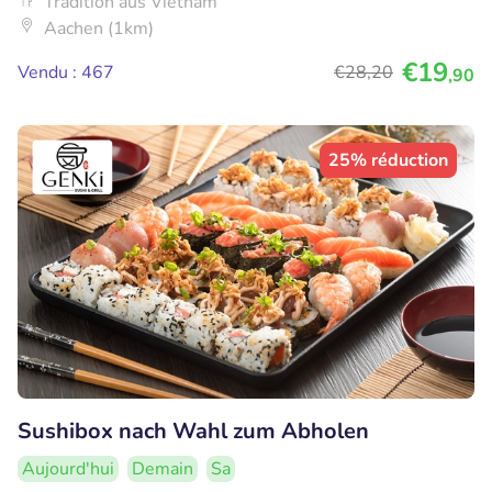
Tradition aus Vietnam
Aachen (1km)
€19
Vendu : 467
€28
,20
,90
25% réduction
Sushibox nach Wahl zum Abholen
Aujourd'hui
Demain
Sa