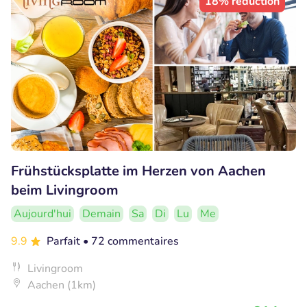
18% réduction
Frühstücksplatte im Herzen von Aachen
beim Livingroom
Aujourd'hui
Demain
Sa
Di
Lu
Me
9.9
Parfait
• 72 commentaires
Livingroom
Aachen (1km)