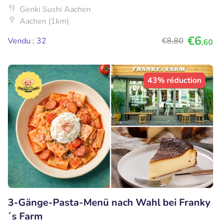
Genki Sushi Aachen
Aachen (1km)
€6
Vendu : 32
€8
,80
,60
43% réduction
3-Gänge-Pasta-Menü nach Wahl bei Franky
´s Farm