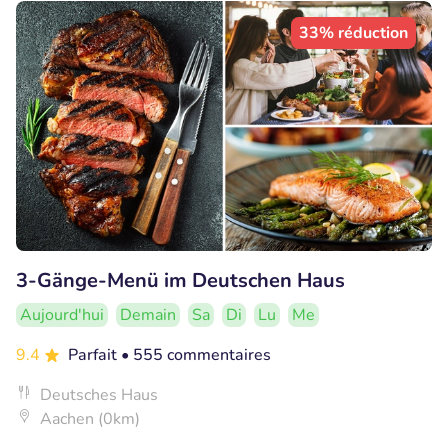
33% réduction
3-Gänge-Menü im Deutschen Haus
Aujourd'hui
Demain
Sa
Di
Lu
Me
9.4
Parfait
• 555 commentaires
Deutsches Haus
Aachen (0km)