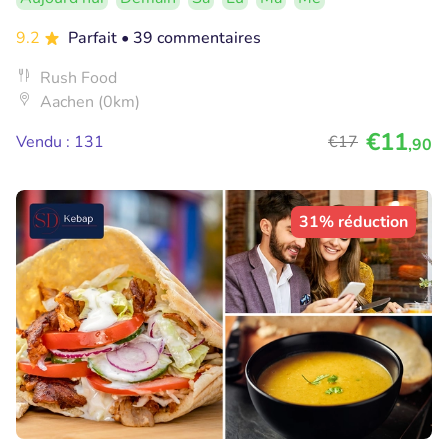
9.2
Parfait
• 39 commentaires
Rush Food
Aachen (0km)
€11
Vendu : 131
€17
,90
31% réduction