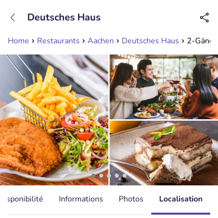
+31208089263
Deutsches Haus
Disponible jusqu'à 23:00 heures
Home
Restaurants
Aachen
Deutsches Haus
2-Gänge
Disponibilité
Informations
Photos
Localisation