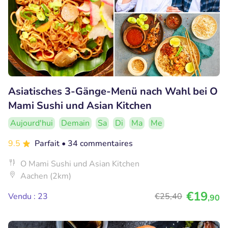
Asiatisches 3-Gänge-Menü nach Wahl bei O
Mami Sushi und Asian Kitchen
Aujourd'hui
Demain
Sa
Di
Ma
Me
9.5
Parfait
• 34 commentaires
O Mami Sushi und Asian Kitchen
Aachen (2km)
€19
Vendu : 23
€25
,40
,90