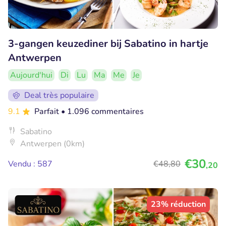
3-gangen keuzediner bij Sabatino in hartje
Antwerpen
Aujourd'hui
Di
Lu
Ma
Me
Je
Deal très populaire
9.1
Parfait
• 1.096 commentaires
Sabatino
Antwerpen (0km)
€30
Vendu : 587
€48
,80
,20
23% réduction