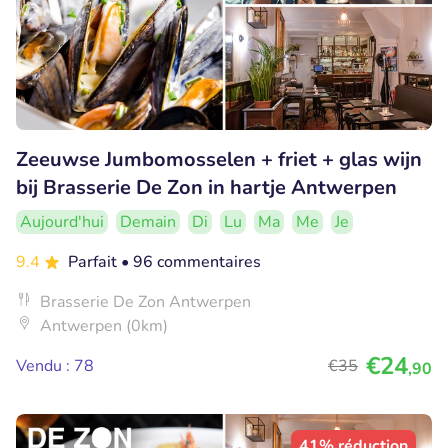
Zeeuwse Jumbomosselen + friet + glas wijn
bij Brasserie De Zon in hartje Antwerpen
Aujourd'hui
Demain
Di
Lu
Ma
Me
Je
9.4
Parfait
• 96 commentaires
Brasserie De Zon Antwerpen
Antwerpen (0km)
€24
Vendu : 78
€35
,90
41% réduction