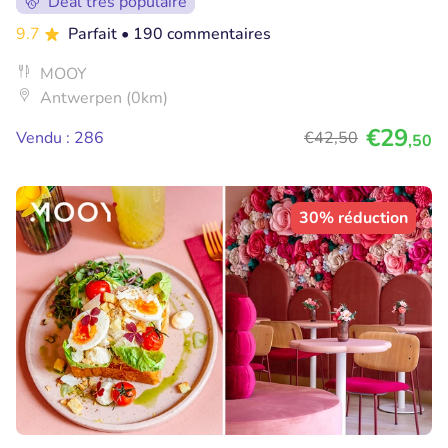
Deal très populaire
9.7
Parfait
• 190 commentaires
MOOY
Antwerpen (0km)
€29
Vendu : 286
€42
,50
,50
30% réduction