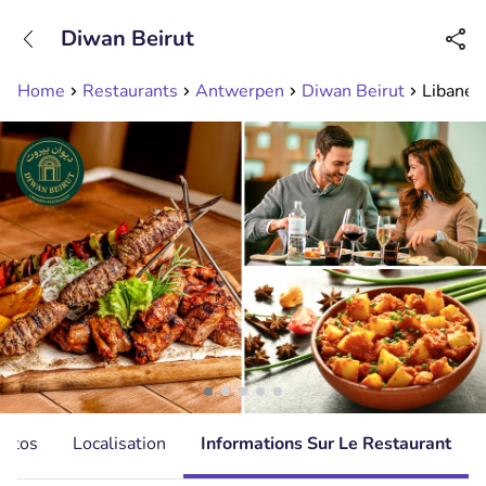
+31208089263
Diwan Beirut
Disponible jusqu'à 23:00 heures
Home
Restaurants
Antwerpen
Diwan Beirut
Libanees
hotos
Localisation
Informations Sur Le Restaurant