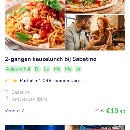
2-gangen keuzelunch bij Sabatino
Aujourd'hui
Di
Lu
Ma
Me
Je
9.1
Parfait
• 1.096 commentaires
Sabatino
Antwerpen (0km)
€19
Vendu : 7
€26
,90