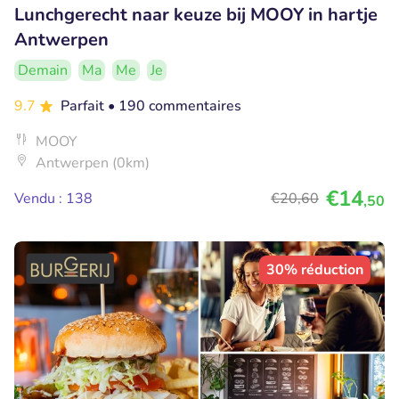
Lunchgerecht naar keuze bij MOOY in hartje
Antwerpen
Demain
Ma
Me
Je
9.7
Parfait
• 190 commentaires
MOOY
Antwerpen (0km)
€14
Vendu : 138
€20
,60
,50
30% réduction