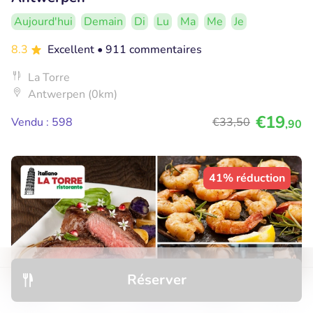
Aujourd'hui
Demain
Di
Lu
Ma
Me
Je
8.3
Excellent
• 911 commentaires
La Torre
Antwerpen (0km)
€19
Vendu : 598
€33
,50
,90
41% réduction
Réserver
Découvrir
Hôtels
Restaurants
Réservations
Menu