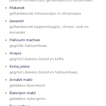
pikante miniworstjes geflambeerd in citroensaus
Makanek
geflambeerde miniworstjes in citroensaus
Jawaneh
geflambeerde kippenvleugels, citroen, look en
koriander
Halloumi machwe
gegrilde halloumikaas
Arayes
gegrild Libanees brood en kefta
Kellej jebne
gegrild Libanees brood en halloumikaas
Arnabit makli
gebakken bloemkool
Batenjein makli
gebakken aubergines