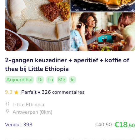
2-gangen keuzediner + aperitief + koffie of
thee bij Little Ethiopia
Aujourd'hui
Di
Lu
Me
Je
9.3
Parfait
• 326 commentaires
Little Ethiopia
Antwerpen (0km)
€18
Vendu : 393
€40
,50
,50