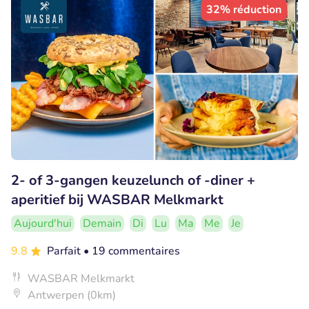
32% réduction
2- of 3-gangen keuzelunch of -diner +
aperitief bij WASBAR Melkmarkt
Aujourd'hui
Demain
Di
Lu
Ma
Me
Je
9.8
Parfait
• 19 commentaires
WASBAR Melkmarkt
Antwerpen (0km)