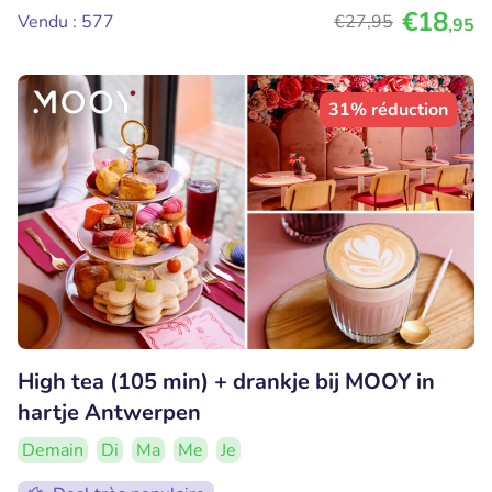
€18
Vendu : 577
€27
,95
,95
31% réduction
High tea (105 min) + drankje bij MOOY in
hartje Antwerpen
Demain
Di
Ma
Me
Je