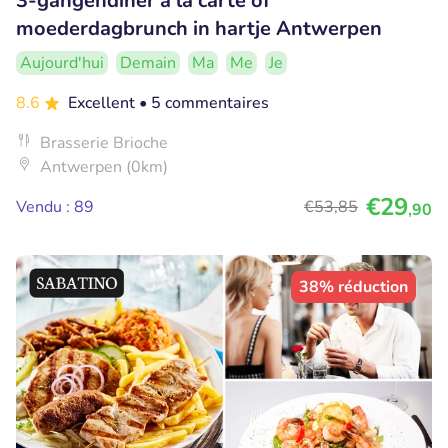
3-gangendiner à la carte of
moederdagbrunch in hartje Antwerpen
Aujourd'hui
Demain
Ma
Me
Je
8.6
Excellent
• 5 commentaires
Brasserie Brioche
Antwerpen (0km)
€29
Vendu : 89
€53
,85
,90
38% réduction