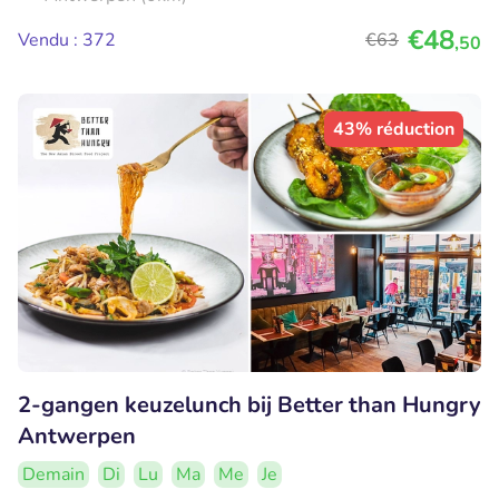
€48
Vendu : 372
€63
,50
43% réduction
2-gangen keuzelunch bij Better than Hungry
Antwerpen
Demain
Di
Lu
Ma
Me
Je