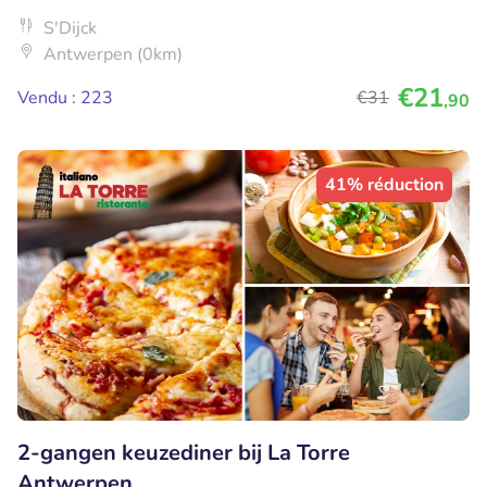
S'Dijck
Antwerpen (0km)
€21
Vendu : 223
€31
,90
41% réduction
2-gangen keuzediner bij La Torre
Antwerpen