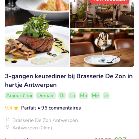
3-gangen keuzediner bij Brasserie De Zon in
hartje Antwerpen
Aujourd'hui
Demain
Di
Lu
Ma
Me
Je
9.4
Parfait
• 96 commentaires
Brasserie De Zon Antwerpen
Antwerpen (0km)