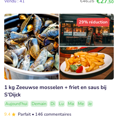
€27
Vendu : 41
€46
,25
,50
29% réduction
1 kg Zeeuwse mosselen + friet en saus bij
S'Dijck
Aujourd'hui
Demain
Di
Lu
Ma
Me
Je
9.4
Parfait
• 146 commentaires