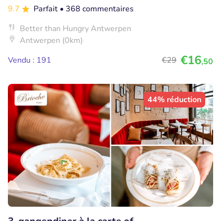
9.7
Parfait
• 368 commentaires
Better than Hungry Antwerpen
Antwerpen (0km)
€16
Vendu : 191
€29
,50
44% réduction