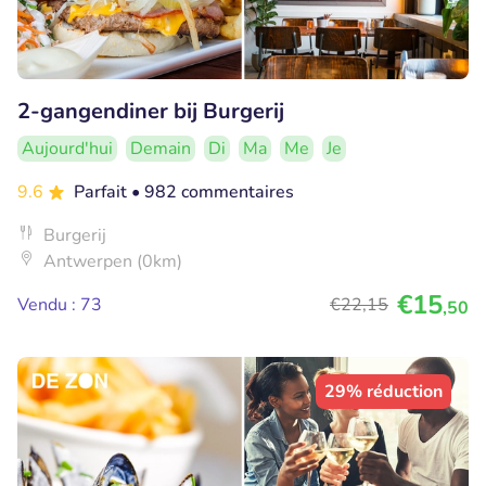
2-gangendiner bij Burgerij
Aujourd'hui
Demain
Di
Ma
Me
Je
9.6
Parfait
• 982 commentaires
Burgerij
Antwerpen (0km)
€15
Vendu : 73
€22
,15
,50
29% réduction