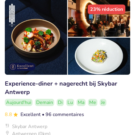
23% réduction
Experience-diner + nagerecht bij Skybar
Antwerp
Aujourd'hui
Demain
Di
Lu
Ma
Me
Je
8.8
Excellent
• 96 commentaires
Skybar Antwerp
Antwerpen (0km)